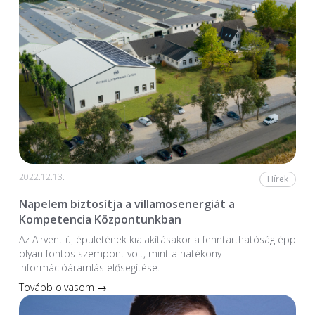
2022.12.13.
Hírek
Napelem biztosítja a villamosenergiát a
Kompetencia Központunkban
Az Airvent új épületének kialakításakor a fenntarthatóság épp
olyan fontos szempont volt, mint a hatékony
információáramlás elősegítése.
Tovább olvasom →