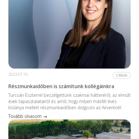
2023.07.10.
Cikkek
Részmunkaidőben is számítunk kollégáinkra
Turcsán Eszterrel beszélgettünk szakmai hátteréről, az elmúlt
évek tapasztalatairól és arról, hogy milyen másfél éves
kislánya mellett részmunkaidőben dolgozni az Airventnél.
Tovább olvasom →