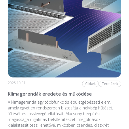
2025.10.31.
Cikkek
Termékek
Klímagerendák eredete és működése
A klímagerenda egy többfunkciós épületgépészeti elem,
amely egyetlen rendszerben biztosítja a helyiség hűtését,
fűtését és frisslevegő-ellátását. Alacsony beépítési
magassága rugalmas belsőépítészeti megoldások
kialakítását teszi lehetővé, miközben csendes, diszkrét