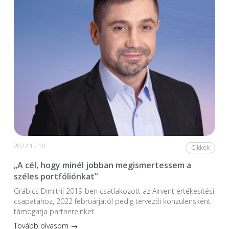
2022.12.10.
Cikkek
„A cél, hogy minél jobban megismertessem a
széles portfóliónkat”
Grábics Dimitrij 2019-ben csatlakozott az Airvent értékesítési
csapatához, 2022 februárjától pedig tervezői konzulensként
támogatja partnereinket.
Tovább olvasom →