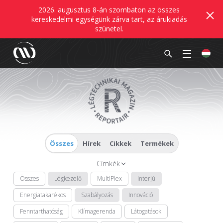
2026. augusztus 8-án szombaton az összes
kereskedelmi egységünk zárva tart, az árukiadás
szünetel.
Összes
Hírek
Cikkek
Termékek
Címkék
Összes
Légkezelő
MultiPlex
Interjú
Energiatakarékos
Szabályozás
Innováció
Fenntarthatóság
Klímagerenda
Látogatások