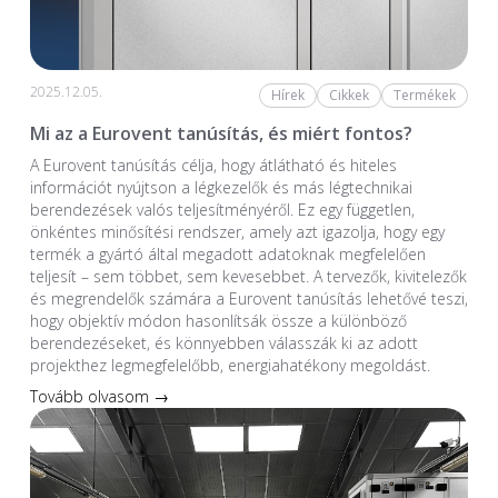
2025.12.05.
Hírek
Cikkek
Termékek
Mi az a Eurovent tanúsítás, és miért fontos?
A Eurovent tanúsítás célja, hogy átlátható és hiteles
információt nyújtson a légkezelők és más légtechnikai
berendezések valós teljesítményéről. Ez egy független,
önkéntes minősítési rendszer, amely azt igazolja, hogy egy
termék a gyártó által megadott adatoknak megfelelően
teljesít – sem többet, sem kevesebbet. A tervezők, kivitelezők
és megrendelők számára a Eurovent tanúsítás lehetővé teszi,
hogy objektív módon hasonlítsák össze a különböző
berendezéseket, és könnyebben válasszák ki az adott
projekthez legmegfelelőbb, energiahatékony megoldást.
Tovább olvasom →