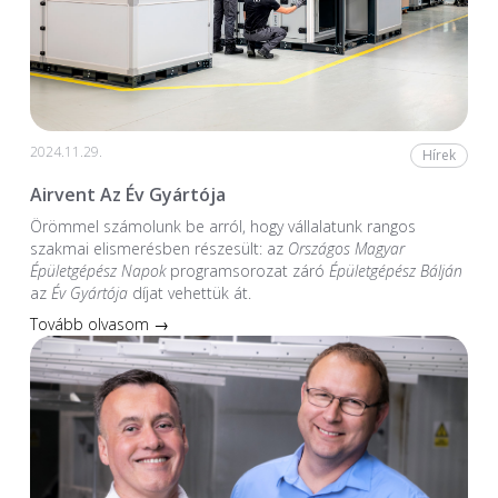
2024.11.29.
Hírek
Airvent Az Év Gyártója
Örömmel számolunk be arról, hogy vállalatunk rangos
szakmai elismerésben részesült: az
Országos Magyar
Épületgépész Napok
programsorozat záró
Épületgépész Bálján
az
Év Gyártója
díjat vehettük át.
Tovább olvasom →