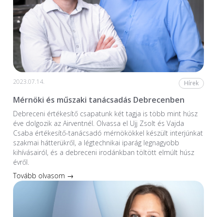
2023.07.14.
Hírek
Mérnöki és műszaki tanácsadás Debrecenben
Debreceni értékesítő csapatunk két tagja is több mint húsz
éve dolgozik az Airventnél. Olvassa el Ujj Zsolt és Vajda
Csaba értékesítő-tanácsadó mérnökökkel készült interjúnkat
szakmai hátterükről, a légtechnikai iparág legnagyobb
kihívásairól, és a debreceni irodánkban töltött elmúlt húsz
évről.
Tovább olvasom →