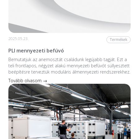
2025.05.23.
Termékek
PLI mennyezeti befúvó
Bemutatjuk az anemosztát családunk legújabb tagját. Ezt a
teli frontlapos, négyzet alakú mennyezeti befúvót süllyesztett
beépítésre terveztük moduláris álmennyezeti rendszerekhez.
Tovább olvasom →