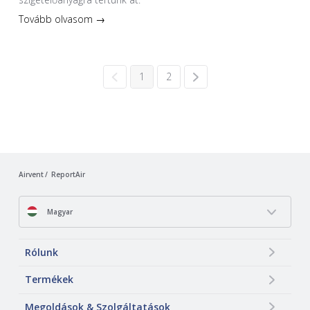
Tovább olvasom →
1
2
Airvent
ReportAir
Magyar
Rólunk
Termékek
Megoldások & Szolgáltatások