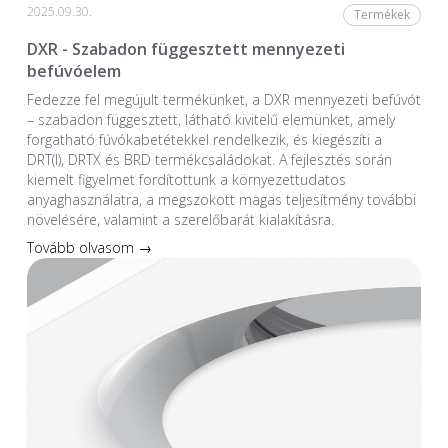
2025.09.30.
Termékek
DXR - Szabadon függesztett mennyezeti
befúvóelem
Fedezze fel megújult termékünket, a DXR mennyezeti befúvót
– szabadon függesztett, látható kivitelű elemünket, amely
forgatható fúvókabetétekkel rendelkezik, és kiegészíti a
DRT(I), DRTX és BRD termékcsaládokat. A fejlesztés során
kiemelt figyelmet fordítottunk a környezettudatos
anyaghasználatra, a megszokott magas teljesítmény további
növelésére, valamint a szerelőbarát kialakításra.
Tovább olvasom →