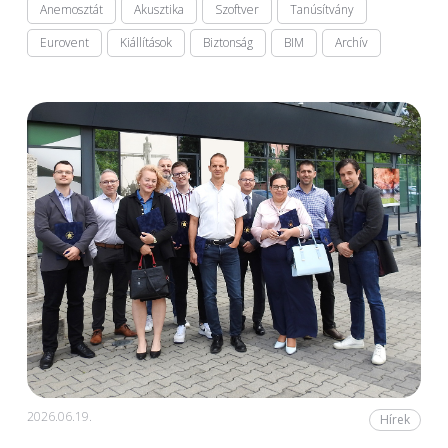
Anemosztát
Akusztika
Szoftver
Tanúsítvány
Eurovent
Kiállítások
Biztonság
BIM
Archív
2026.06.19.
Hírek