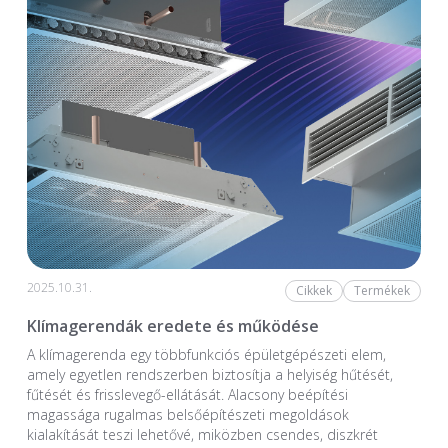
2025.10.31.
Cikkek
Termékek
Klímagerendák eredete és működése
A klímagerenda egy többfunkciós épületgépészeti elem,
amely egyetlen rendszerben biztosítja a helyiség hűtését,
fűtését és frisslevegő-ellátását. Alacsony beépítési
magassága rugalmas belsőépítészeti megoldások
kialakítását teszi lehetővé, miközben csendes, diszkrét