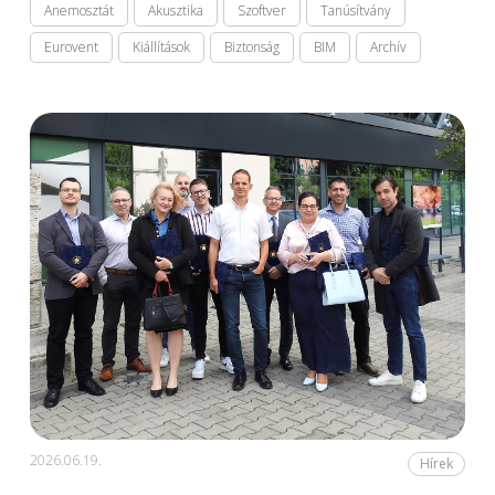
Anemosztát
Akusztika
Szoftver
Tanúsítvány
Eurovent
Kiállítások
Biztonság
BIM
Archív
2026.06.19.
Hírek