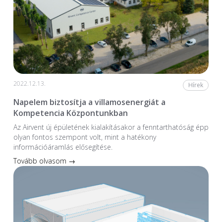
2022.12.13.
Hírek
Napelem biztosítja a villamosenergiát a
Kompetencia Központunkban
Az Airvent új épületének kialakításakor a fenntarthatóság épp
olyan fontos szempont volt, mint a hatékony
információáramlás elősegítése.
Tovább olvasom →