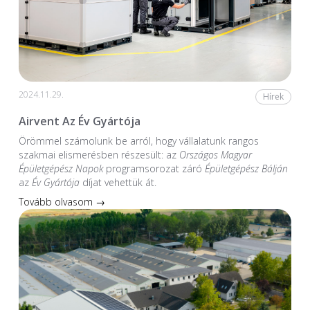
2024.11.29.
Hírek
Airvent Az Év Gyártója
Örömmel számolunk be arról, hogy vállalatunk rangos
szakmai elismerésben részesült: az
Országos Magyar
Épületgépész Napok
programsorozat záró
Épületgépész Bálján
az
Év Gyártója
díjat vehettük át.
Tovább olvasom →