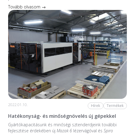
Tovább olvasom →
2022.01.10.
Hírek
Termékek
Hatékonyság- és minőségnövelés új gépekkel
Gyártókapacitásunk és minőségi sztenderdjeink további
fejlesztése érdekében új
Mazak 6
lézervágóval és
Spiro