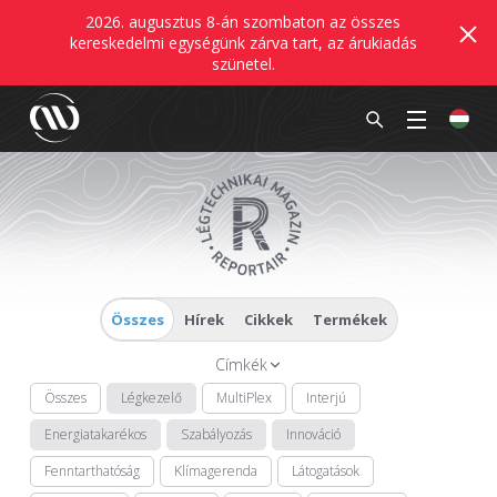
2026. augusztus 8-án szombaton az összes
kereskedelmi egységünk zárva tart, az árukiadás
szünetel.
Összes
Hírek
Cikkek
Termékek
Címkék
Összes
Légkezelő
MultiPlex
Interjú
Energiatakarékos
Szabályozás
Innováció
Fenntarthatóság
Klímagerenda
Látogatások