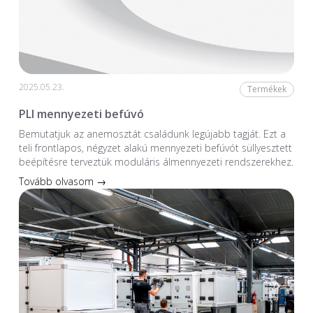
2025.05.23.
Termékek
PLI mennyezeti befúvó
Bemutatjuk az anemosztát családunk legújabb tagját. Ezt a
teli frontlapos, négyzet alakú mennyezeti befúvót süllyesztett
beépítésre terveztük moduláris álmennyezeti rendszerekhez.
Tovább olvasom →