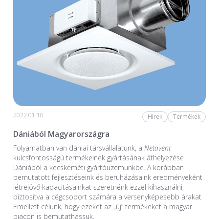
2022.01.10.
Hírek
Termékek
Dániából Magyarországra
Folyamatban van dániai társvállalatunk, a
Netavent
kulcsfontosságú termékeinek gyártásának áthelyezése
Dániából a kecskeméti gyártóüzemünkbe. A korábban
bemutatott fejlesztéseink és beruházásaink eredményeként
létrejövő kapacitásainkat szeretnénk ezzel kihasználni,
biztosítva a cégcsoport számára a versenyképesebb árakat.
Emellett célunk, hogy ezeket az „új” termékeket a magyar
piacon is bemutathassuk.