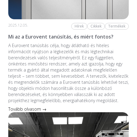
2025.12.05.
Hírek
Cikkek
Termékek
Mi az a Eurovent tanúsítás, és miért fontos?
A Eurovent tanúsítás célja, hogy átlátható és hiteles
információt nyújtson a légkezelők és más légtechnikai
berendezések valós teljesítményéről. Ez egy független,
önkéntes minősítési rendszer, amely azt igazolja, hogy egy
termék a gyártó által megadott adatoknak megfelelően
teljesít – sem többet, sem kevesebbet. A tervezők, kivitelezők
és megrendelők számára a Eurovent tanúsítás lehetővé teszi,
hogy objektív módon hasonlítsák össze a különböző
berendezéseket, és könnyebben válasszák ki az adott
projekthez legmegfelelőbb, energiahatékony megoldást.
Tovább olvasom →