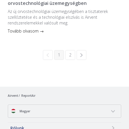
orvostechnológiai üzemegységben
Az új orvostechnológiai üzem­egységében a tiszta­terek
szellőztetése és a technológiai elszívás is Airvent
rendszerelemekkel valósult meg.
Tovább olvasom →
1
2
Airvent
ReportAir
Magyar
Rólunk