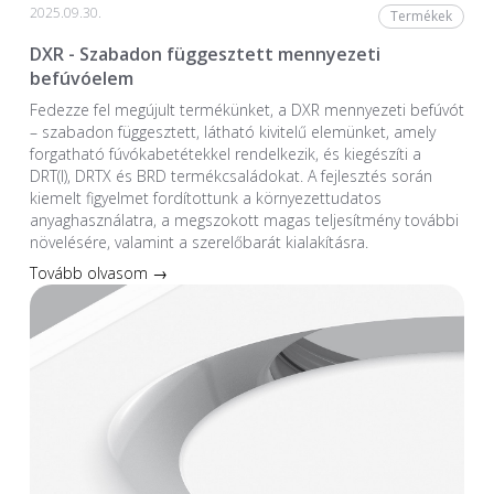
2025.09.30.
Termékek
DXR - Szabadon függesztett mennyezeti
befúvóelem
Fedezze fel megújult termékünket, a DXR mennyezeti befúvót
– szabadon függesztett, látható kivitelű elemünket, amely
forgatható fúvókabetétekkel rendelkezik, és kiegészíti a
DRT(I), DRTX és BRD termékcsaládokat. A fejlesztés során
kiemelt figyelmet fordítottunk a környezettudatos
anyaghasználatra, a megszokott magas teljesítmény további
növelésére, valamint a szerelőbarát kialakításra.
Tovább olvasom →