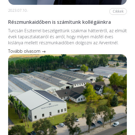
2023.07.10.
Cikkek
Részmunkaidőben is számítunk kollégáinkra
Turcsán Eszterrel beszélgettünk szakmai hátteréről, az elmúlt
évek tapasztalatairól és arról, hogy milyen másfél éves
kislánya mellett részmunkaidőben dolgozni az Airventnél.
Tovább olvasom →