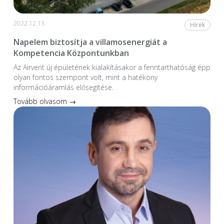
2022.12.13.
Hírek
Napelem biztosítja a villamosenergiát a
Kompetencia Központunkban
Az Airvent új épületének kialakításakor a fenntarthatóság épp
olyan fontos szempont volt, mint a hatékony
információáramlás elősegítése.
Tovább olvasom →