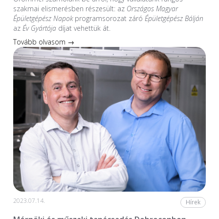
szakmai elismerésben részesült: az
Országos Magyar
Épületgépész Napok
programsorozat záró
Épületgépész Bálján
az
Év Gyártója
díjat vehettük át.
Tovább olvasom →
2023.07.14.
Hírek