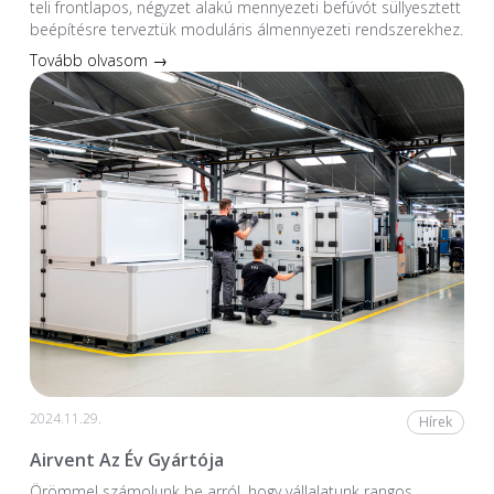
teli frontlapos, négyzet alakú mennyezeti befúvót süllyesztett
beépítésre terveztük moduláris álmennyezeti rendszerekhez.
Tovább olvasom →
2024.11.29.
Hírek
Airvent Az Év Gyártója
Örömmel számolunk be arról, hogy vállalatunk rangos