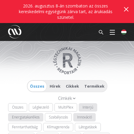
2026. augusztus 8-án szombaton az összes
kereskedelmi egységünk zárva tart, az árukiadás
szünetel.
Összes
Hírek
Cikkek
Termékek
Címkék
Összes
Légkezelő
MultiPlex
Interjú
Energiatakarékos
Szabályozás
Innováció
Fenntarthatóság
Klímagerenda
Látogatások