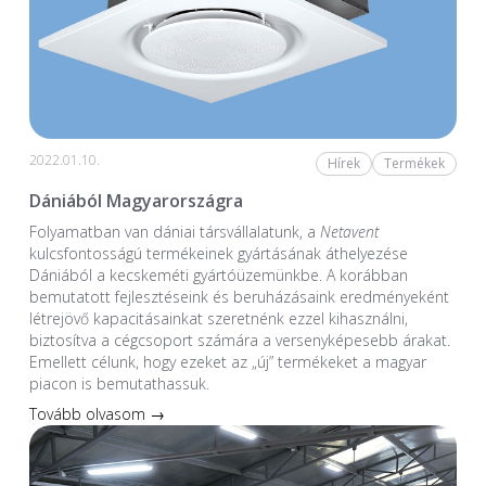
2022.01.10.
Hírek
Termékek
Dániából Magyarországra
Folyamatban van dániai társvállalatunk, a
Netavent
kulcsfontosságú termékeinek gyártásának áthelyezése
Dániából a kecskeméti gyártóüzemünkbe. A korábban
bemutatott fejlesztéseink és beruházásaink eredményeként
létrejövő kapacitásainkat szeretnénk ezzel kihasználni,
biztosítva a cégcsoport számára a versenyképesebb árakat.
Emellett célunk, hogy ezeket az „új” termékeket a magyar
piacon is bemutathassuk.
Tovább olvasom →