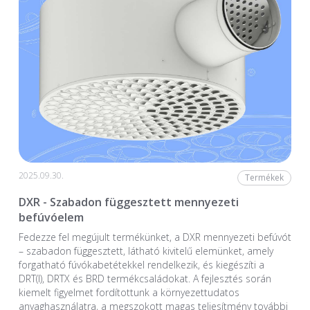
2025.09.30.
Termékek
DXR - Szabadon függesztett mennyezeti
befúvóelem
Fedezze fel megújult termékünket, a DXR mennyezeti befúvót
– szabadon függesztett, látható kivitelű elemünket, amely
forgatható fúvókabetétekkel rendelkezik, és kiegészíti a
DRT(I), DRTX és BRD termékcsaládokat. A fejlesztés során
kiemelt figyelmet fordítottunk a környezettudatos
anyaghasználatra, a megszokott magas teljesítmény további