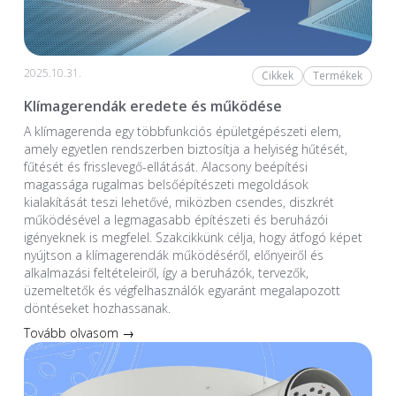
2025.10.31.
Cikkek
Termékek
Klímagerendák eredete és működése
A klímagerenda egy többfunkciós épületgépészeti elem,
amely egyetlen rendszerben biztosítja a helyiség hűtését,
fűtését és frisslevegő-ellátását. Alacsony beépítési
magassága rugalmas belsőépítészeti megoldások
kialakítását teszi lehetővé, miközben csendes, diszkrét
működésével a legmagasabb építészeti és beruházói
igényeknek is megfelel. Szakcikkünk célja, hogy átfogó képet
nyújtson a klímagerendák működéséről, előnyeiről és
alkalmazási feltételeiről, így a beruházók, tervezők,
üzemeltetők és végfelhasználók egyaránt megalapozott
döntéseket hozhassanak.
Tovább olvasom →