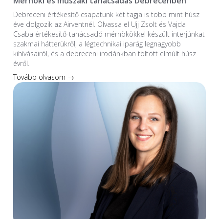
Mérnöki és műszaki tanácsadás Debrecenben
Debreceni értékesítő csapatunk két tagja is több mint húsz
éve dolgozik az Airventnél. Olvassa el Ujj Zsolt és Vajda
Csaba értékesítő-tanácsadó mérnökökkel készült interjúnkat
szakmai hátterükről, a légtechnikai iparág legnagyobb
kihívásairól, és a debreceni irodánkban töltött elmúlt húsz
évről.
Tovább olvasom →