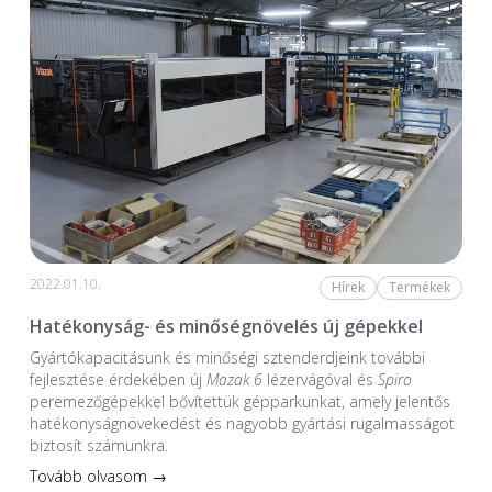
2022.01.10.
Hírek
Termékek
Hatékonyság- és minőségnövelés új gépekkel
Gyártókapacitásunk és minőségi sztenderdjeink további
fejlesztése érdekében új
Mazak 6
lézervágóval és
Spiro
peremezőgépekkel bővítettük gépparkunkat, amely jelentős
hatékonyságnövekedést és nagyobb gyártási rugalmasságot
biztosít számunkra.
Tovább olvasom →