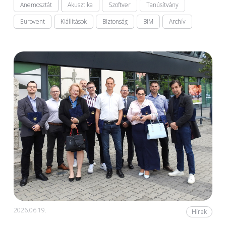
Anemosztát
Akusztika
Szoftver
Tanúsítvány
Eurovent
Kiállítások
Biztonság
BIM
Archív
2026.06.19.
Hírek