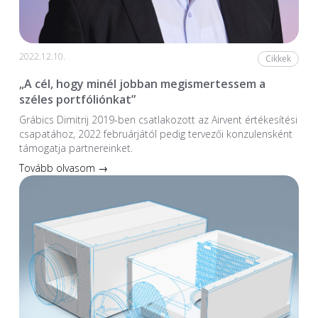
2022.12.10.
Cikkek
„A cél, hogy minél jobban megismertessem a
széles portfóliónkat”
Grábics Dimitrij 2019-ben csatlakozott az Airvent értékesítési
csapatához, 2022 februárjától pedig tervezői konzulensként
támogatja partnereinket.
Tovább olvasom →