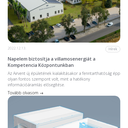
2022.12.13.
Hírek
Napelem biztosítja a villamosenergiát a
Kompetencia Központunkban
Az Airvent új épületének kialakításakor a fenntarthatóság épp
olyan fontos szempont volt, mint a hatékony
információáramlás elősegítése.
Tovább olvasom →