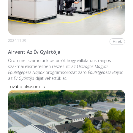
2024.11.29.
Hírek
Airvent Az Év Gyártója
Örömmel számolunk be arról, hogy vállalatunk rangos
szakmai elismerésben részesült: az
Országos Magyar
Épületgépész Napok
programsorozat záró
Épületgépész Bálján
az
Év Gyártója
díjat vehettük át.
Tovább olvasom →