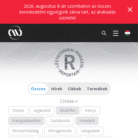
2026. augusztus 8-án szombaton az összes
kereskedelmi egységünk zárva tart, az árukiadás
szünetel.
Összes
Hírek
Cikkek
Termékek
Címkék
Összes
Légkezelő
MultiPlex
Interjú
Energiatakarékos
Szabályozás
Innováció
Fenntarthatóság
Klímagerenda
Látogatások