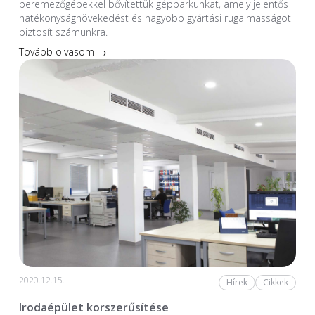
peremezőgépekkel bővítettük gépparkunkat, amely jelentős
hatékonyságnövekedést és nagyobb gyártási rugalmasságot
biztosít számunkra.
Tovább olvasom →
2020.12.15.
Hírek
Cikkek
Irodaépület korszerűsítése