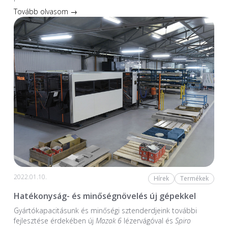
Tovább olvasom →
2022.01.10.
Hírek
Termékek
Hatékonyság- és minőségnövelés új gépekkel
Gyártókapacitásunk és minőségi sztenderdjeink további
fejlesztése érdekében új
Mazak 6
lézervágóval és
Spiro