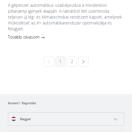
A gépészet automatikus szabályozása a mindenkori
pillanatnyi igények alapján. A raktárból lett üzemiroda
teljesen új lég- és klímatechnikai rendszert kapott, amelynek
működését az
A+
automatikarendszer optimalizálja és
felügyeli.
Tovább olvasom →
1
2
Airvent
ReportAir
Magyar