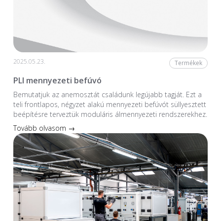
2025.05.23.
Termékek
PLI mennyezeti befúvó
Bemutatjuk az anemosztát családunk legújabb tagját. Ezt a
teli frontlapos, négyzet alakú mennyezeti befúvót süllyesztett
beépítésre terveztük moduláris álmennyezeti rendszerekhez.
Tovább olvasom →