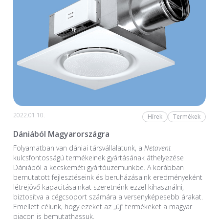
2022.01.10.
Hírek
Termékek
Dániából Magyarországra
Folyamatban van dániai társvállalatunk, a
Netavent
kulcsfontosságú termékeinek gyártásának áthelyezése
Dániából a kecskeméti gyártóüzemünkbe. A korábban
bemutatott fejlesztéseink és beruházásaink eredményeként
létrejövő kapacitásainkat szeretnénk ezzel kihasználni,
biztosítva a cégcsoport számára a versenyképesebb árakat.
Emellett célunk, hogy ezeket az „új” termékeket a magyar
piacon is bemutathassuk.