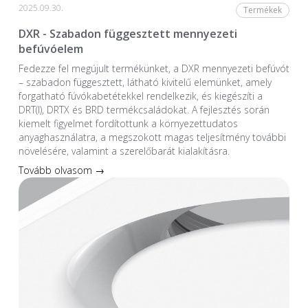
2025.09.30.
Termékek
DXR - Szabadon függesztett mennyezeti
befúvóelem
Fedezze fel megújult termékünket, a DXR mennyezeti befúvót
– szabadon függesztett, látható kivitelű elemünket, amely
forgatható fúvókabetétekkel rendelkezik, és kiegészíti a
DRT(I), DRTX és BRD termékcsaládokat. A fejlesztés során
kiemelt figyelmet fordítottunk a környezettudatos
anyaghasználatra, a megszokott magas teljesítmény további
növelésére, valamint a szerelőbarát kialakításra.
Tovább olvasom →