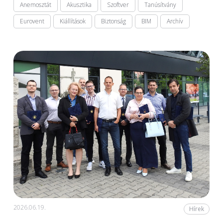
Anemosztát
Akusztika
Szoftver
Tanúsítvány
Eurovent
Kiállítások
Biztonság
BIM
Archív
2026.06.19.
Hírek