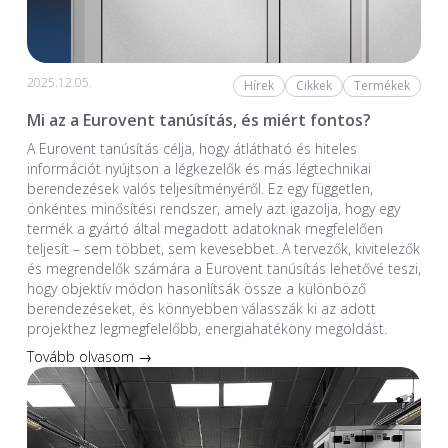
2025.12.05.
Hírek
Cikkek
Termékek
Mi az a Eurovent tanúsítás, és miért fontos?
A Eurovent tanúsítás célja, hogy átlátható és hiteles
információt nyújtson a légkezelők és más légtechnikai
berendezések valós teljesítményéről. Ez egy független,
önkéntes minősítési rendszer, amely azt igazolja, hogy egy
termék a gyártó által megadott adatoknak megfelelően
teljesít – sem többet, sem kevesebbet. A tervezők, kivitelezők
és megrendelők számára a Eurovent tanúsítás lehetővé teszi,
hogy objektív módon hasonlítsák össze a különböző
berendezéseket, és könnyebben válasszák ki az adott
projekthez legmegfelelőbb, energiahatékony megoldást.
Tovább olvasom →