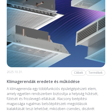
2025.10.31.
Cikkek
Termékek
Klímagerendák eredete és működése
A klímagerenda egy többfunkciós épületgépészeti elem,
amely egyetlen rendszerben biztosítja a helyiség hűtését,
fűtését és frisslevegő-ellátását. Alacsony beépítési
magassága rugalmas belsőépítészeti megoldások
kialakítását teszi lehetővé, miközben csendes, diszkrét