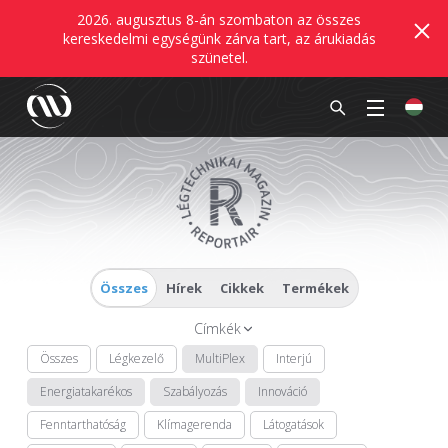
2026. augusztus 8-án szombaton az összes
kereskedelmi egységünk zárva tart, az árukiadás
szünetel.
Összes
Hírek
Cikkek
Termékek
Címkék
Összes
Légkezelő
MultiPlex
Interjú
Energiatakarékos
Szabályozás
Innováció
Fenntarthatóság
Klímagerenda
Látogatások