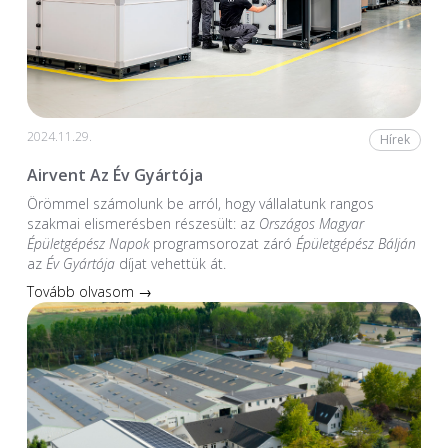
2024.11.29.
Hírek
Airvent Az Év Gyártója
Örömmel számolunk be arról, hogy vállalatunk rangos
szakmai elismerésben részesült: az
Országos Magyar
Épületgépész Napok
programsorozat záró
Épületgépész Bálján
az
Év Gyártója
díjat vehettük át.
Tovább olvasom →