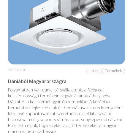
2022.01.10.
Hírek
Termékek
Dániából Magyarországra
Folyamatban van dániai társvállalatunk, a
Netavent
kulcsfontosságú termékeinek gyártásának áthelyezése
Dániából a kecskeméti gyártóüzemünkbe. A korábban
bemutatott fejlesztéseink és beruházásaink eredményeként
létrejövő kapacitásainkat szeretnénk ezzel kihasználni,
biztosítva a cégcsoport számára a versenyképesebb árakat.
Emellett célunk, hogy ezeket az „új” termékeket a magyar
piacon is bemutathassuk.