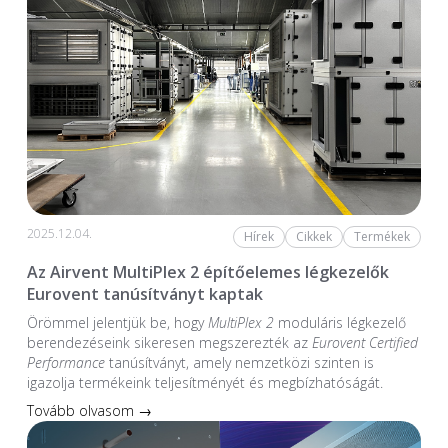
2025.12.04.
Hírek
Cikkek
Termékek
Az Airvent MultiPlex 2 építőelemes légkezelők
Eurovent tanúsítványt kaptak
Örömmel jelentjük be, hogy
MultiPlex 2
moduláris légkezelő
berendezéseink sikeresen megszerezték az
Eurovent Certified
Performance
tanúsítványt, amely nemzetközi szinten is
igazolja termékeink teljesítményét és megbízhatóságát.
Tovább olvasom →