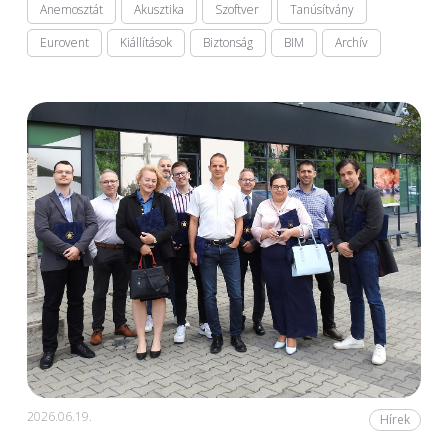
Anemosztát
Akusztika
Szoftver
Tanúsítvány
Eurovent
Kiállítások
Biztonság
BIM
Archív
2026.06.19.
Hírek