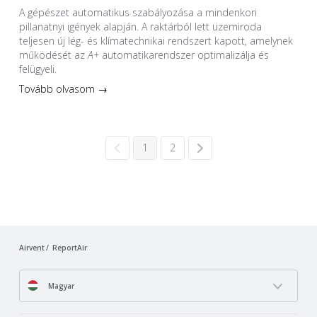
A gépészet automatikus szabályozása a mindenkori
pillanatnyi igények alapján. A raktárból lett üzemiroda
teljesen új lég- és klímatechnikai rendszert kapott, amelynek
működését az
A+
automatikarendszer optimalizálja és
felügyeli.
Tovább olvasom →
1
2
Airvent
ReportAir
Magyar