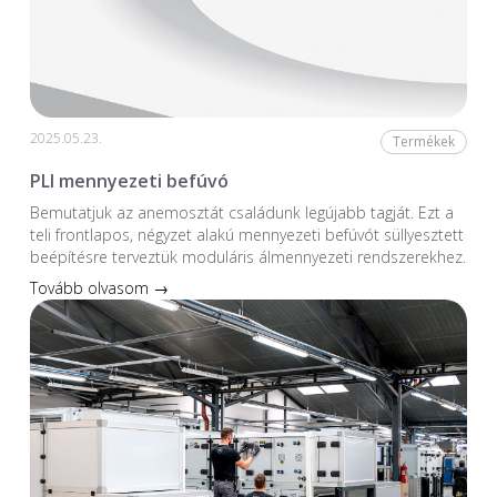
2025.05.23.
Termékek
PLI mennyezeti befúvó
Bemutatjuk az anemosztát családunk legújabb tagját. Ezt a
teli frontlapos, négyzet alakú mennyezeti befúvót süllyesztett
beépítésre terveztük moduláris álmennyezeti rendszerekhez.
Tovább olvasom →