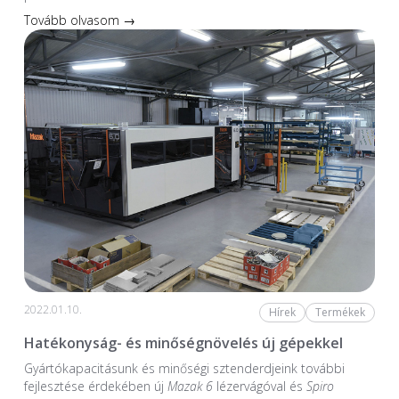
Tovább olvasom →
2022.01.10.
Hírek
Termékek
Hatékonyság- és minőségnövelés új gépekkel
Gyártókapacitásunk és minőségi sztenderdjeink további
fejlesztése érdekében új
Mazak 6
lézervágóval és
Spiro