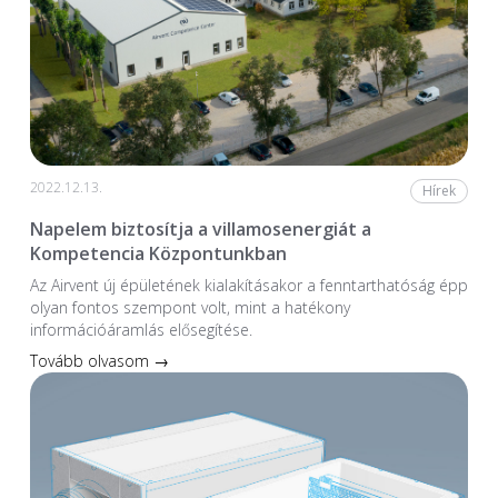
2022.12.13.
Hírek
Napelem biztosítja a villamosenergiát a
Kompetencia Központunkban
Az Airvent új épületének kialakításakor a fenntarthatóság épp
olyan fontos szempont volt, mint a hatékony
információáramlás elősegítése.
Tovább olvasom →