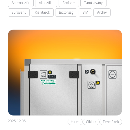
Anemosztát
Akusztika
Szoftver
Tanúsítvány
Eurovent
Kiállítások
Biztonság
BIM
Archív
2025.12.05.
Hírek
Cikkek
Termékek