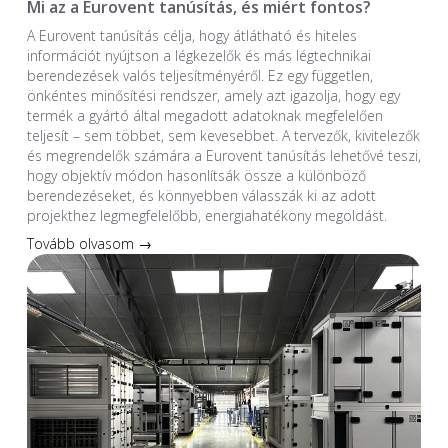
Mi az a Eurovent tanúsítás, és miért fontos?
A Eurovent tanúsítás célja, hogy átlátható és hiteles
információt nyújtson a légkezelők és más légtechnikai
berendezések valós teljesítményéről. Ez egy független,
önkéntes minősítési rendszer, amely azt igazolja, hogy egy
termék a gyártó által megadott adatoknak megfelelően
teljesít – sem többet, sem kevesebbet. A tervezők, kivitelezők
és megrendelők számára a Eurovent tanúsítás lehetővé teszi,
hogy objektív módon hasonlítsák össze a különböző
berendezéseket, és könnyebben válasszák ki az adott
projekthez legmegfelelőbb, energiahatékony megoldást.
Tovább olvasom →