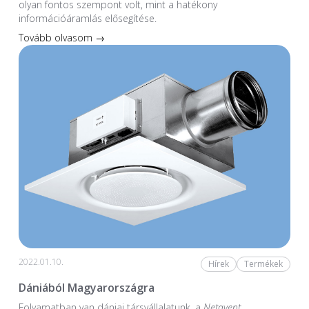
olyan fontos szempont volt, mint a hatékony
információáramlás elősegítése.
Tovább olvasom →
2022.01.10.
Hírek
Termékek
Dániából Magyarországra
Folyamatban van dániai társvállalatunk, a
Netavent