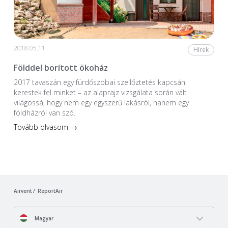
2018.05.11.
Hírek
Földdel borított ökoház
2017 tavaszán egy fürdőszobai szellőztetés kapcsán
kerestek fel minket – az alaprajz vizsgálata során vált
világossá, hogy nem egy egyszerű lakásról, hanem egy
földházról van szó.
Tovább olvasom →
Airvent
ReportAir
Magyar