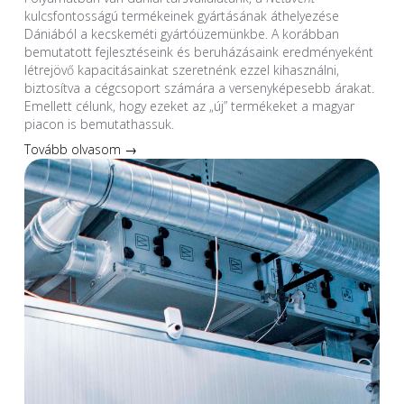
kulcsfontosságú termékeinek gyártásának áthelyezése
Dániából a kecskeméti gyártóüzemünkbe. A korábban
bemutatott fejlesztéseink és beruházásaink eredményeként
létrejövő kapacitásainkat szeretnénk ezzel kihasználni,
biztosítva a cégcsoport számára a versenyképesebb árakat.
Emellett célunk, hogy ezeket az „új” termékeket a magyar
piacon is bemutathassuk.
Tovább olvasom →