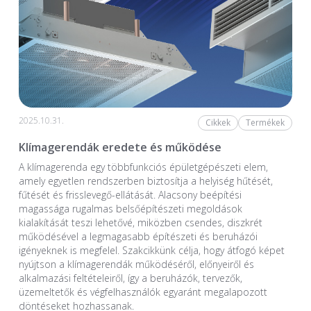
2025.10.31.
Cikkek
Termékek
Klímagerendák eredete és működése
A klímagerenda egy többfunkciós épületgépészeti elem,
amely egyetlen rendszerben biztosítja a helyiség hűtését,
fűtését és frisslevegő-ellátását. Alacsony beépítési
magassága rugalmas belsőépítészeti megoldások
kialakítását teszi lehetővé, miközben csendes, diszkrét
működésével a legmagasabb építészeti és beruházói
igényeknek is megfelel. Szakcikkünk célja, hogy átfogó képet
nyújtson a klímagerendák működéséről, előnyeiről és
alkalmazási feltételeiről, így a beruházók, tervezők,
üzemeltetők és végfelhasználók egyaránt megalapozott
döntéseket hozhassanak.