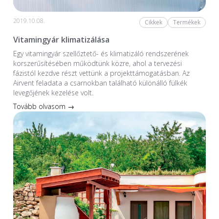
2019.10.08.
Cikkek
Termékek
Vitamingyár klimatizálása
Egy vitamingyár szellőztető- és klimatizáló rendszerének
korszerűsítésében működtünk közre, ahol a tervezési
fázistól kezdve részt vettünk a projekttámogatásban. Az
Airvent feladata a csarnokban található különálló fülkék
levegőjének kezelése volt.
Tovább olvasom →