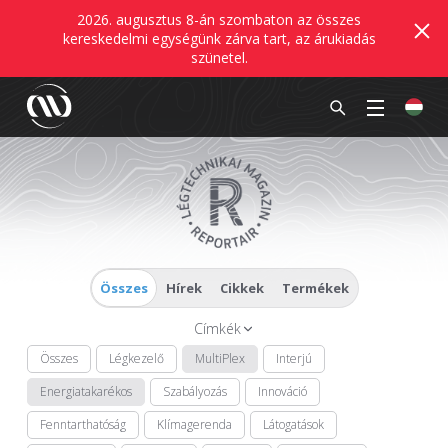
2026. augusztus 8-án szombaton az összes
kereskedelmi egységünk zárva tart, az árukiadás
szünetel.
Összes
Hírek
Cikkek
Termékek
Címkék
Összes
Légkezelő
MultiPlex
Interjú
Energiatakarékos
Szabályozás
Innováció
Fenntarthatóság
Klímagerenda
Látogatások