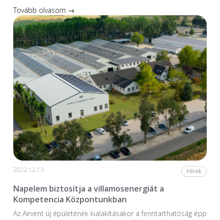
Tovább olvasom →
2022.12.13.
Hírek
Napelem biztosítja a villamosenergiát a
Kompetencia Központunkban
Az Airvent új épületének kialakításakor a fenntarthatóság épp