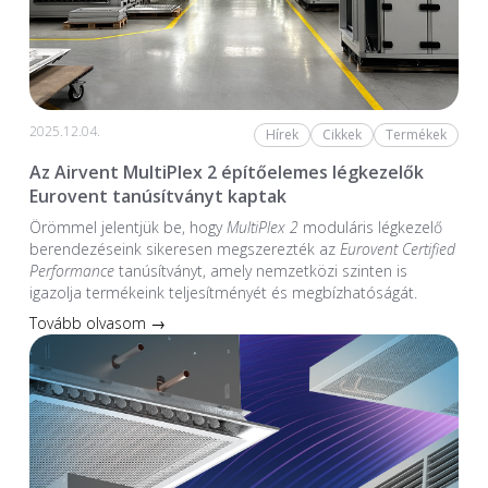
2025.12.04.
Hírek
Cikkek
Termékek
Az Airvent MultiPlex 2 építőelemes légkezelők
Eurovent tanúsítványt kaptak
Örömmel jelentjük be, hogy
MultiPlex 2
moduláris légkezelő
berendezéseink sikeresen megszerezték az
Eurovent Certified
Performance
tanúsítványt, amely nemzetközi szinten is
igazolja termékeink teljesítményét és megbízhatóságát.
Tovább olvasom →