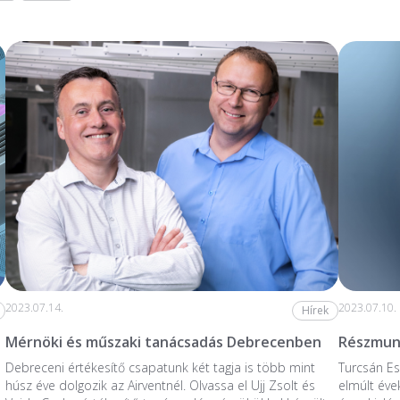
2023.07.14.
2023.07.10.
Hírek
Mérnöki és műszaki tanácsadás Debrecenben
Részmunk
Debreceni értékesítő csapatunk két tagja is több mint
Turcsán Es
húsz éve dolgozik az Airventnél. Olvassa el Ujj Zsolt és
elmúlt éve