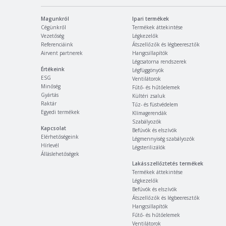
Magunkról
Ipari termékek
Cégünkről
Termékek áttekintése
Vezetőség
Légkezelők
Referenciáink
Átszellőzők és légbeeresztők
Airvent partnerek
Hangcsillapítók
Légcsatorna rendszerek
Értékeink
Légfüggönyök
ESG
Ventilátorok
Minőség
Fűtő- és hűtőelemek
Gyártás
Kültéri zsaluk
Raktár
Tűz- és füstvédelem
Egyedi termékek
Klímagerendák
Szabályozók
Kapcsolat
Befúvók és elszívók
Elérhetőségeink
Légmennyiség szabályozók
Hírlevél
Légsterilizálók
Álláslehetőségek
Lakásszellőztetés termékek
Termékek áttekintése
Légkezelők
Befúvók és elszívók
Átszellőzők és légbeeresztők
Hangcsillapítók
Fűtő- és hűtőelemek
Ventilátorok