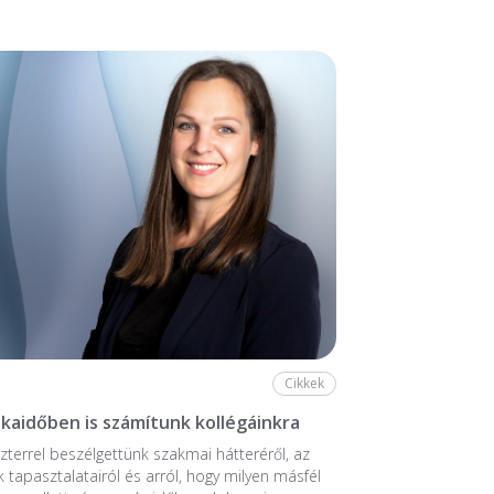
Cikkek
aidőben is számítunk kollégáinkra
zterrel beszélgettünk szakmai hátteréről, az
k tapasztalatairól és arról, hogy milyen másfél