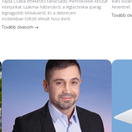
Vajda Csaba értékesítő-tanácsadó mérnökökkel készült
éves kislá
interjúnkat szakmai hátterükről, a légtechnikai iparág
Airventnél.
legnagyobb kihívásairól, és a debreceni
Tovább o
irodánkban töltött elmúlt húsz évről.
Tovább olvasom →