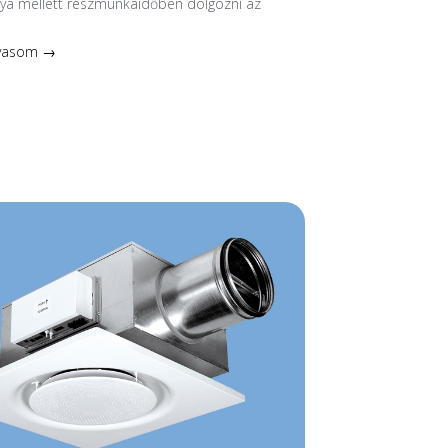
nya mellett részmunkaidőben dolgozni az
lvasom →