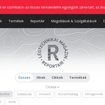
8-án szombaton az összes kereskedelmi egységünk zárva tart, az áru
nk
Termékek
ReportAir
Megoldások & Szolgáltatások
Összes
Hírek
Cikkek
Termékek
Címkék
akarékos
Szabályozás
Innováció
Fenntarthatóság
Klímagerenda
M
Archív