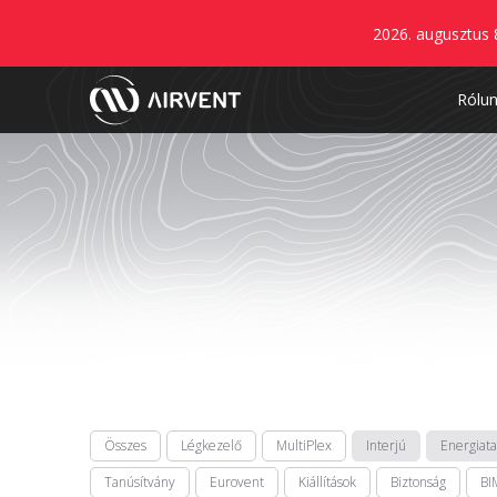
2026. augusztus 
Rólu
Összes
Légkezelő
MultiPlex
Interjú
Energiat
Tanúsítvány
Eurovent
Kiállítások
Biztonság
BI