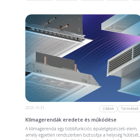
2025.10.31.
Cikkek
Termékek
Klímagerendák eredete és működése
A klímagerenda egy többfunkciós épületgépészeti elem,
amely egyetlen rendszerben biztosítja a helyiség hűtését,