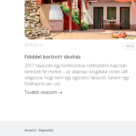
2018.05.11.
Hírek
Földdel borított ökoház
2017 tavaszán egy fürdőszobai szellőztetés kapcsán
kerestek fel minket – az alaprajz vizsgálata során vált
világossá, hogy nem egy egyszerű lakásról, hanem egy
földházról van szó.
Tovább olvasom →
Airvent
ReportAir