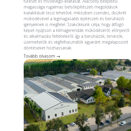
fűtését és frisslevegő-ellátását. Alacsony beépítési
magassága rugalmas belsőépítészeti megoldások
kialakítását teszi lehetővé, miközben csendes, diszkrét
működésével a legmagasabb építészeti és beruházói
igényeknek is megfelel. Szakcikkünk célja, hogy átfogó
képet nyújtson a klímagerendák működéséről, előnyeiről
és alkalmazási feltételeiről, így a beruházók, tervezők,
üzemeltetők és végfelhasználók egyaránt megalapozott
döntéseket hozhassanak.
Tovább olvasom →