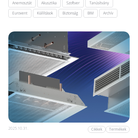
Anemosztát
Akusztika
Szoftver
Tanúsítvány
Eurovent
Kiállítások
Biztonság
BIM
Archív
2025.10.31.
Cikkek
Termékek