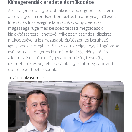
Klímagerendák eredete és működése
A klímagerenda egy többfunkciós épületgépészeti elem,
amely egyetlen rendszerben biztosítja a helyiség hűtését,
fűtését és frisslevegő-ellátását. Alacsony beépítési
magassága rugalmas belsőépítészeti megoldások
kialakítását teszi lehetővé, miközben csendes, diszkrét
működésével a legmagasabb építészeti és beruházói
igényeknek is megfelel. Szakcikkünk célja, hogy átfogó képet
nyújtson a klímagerendák működéséről, előnyeiről és
alkalmazási feltételeiről, így a beruházók, tervezők,
üzemeltetők és végfelhasználók egyaránt megalapozott
döntéseket hozhassanak.
Tovább olvasom →