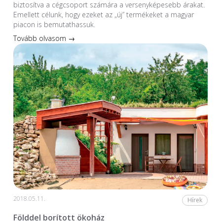
biztosítva a cégcsoport számára a versenyképesebb árakat.
Emellett célunk, hogy ezeket az „új” termékeket a magyar
piacon is bemutathassuk.
Tovább olvasom →
2018.05.11.
Hírek
Földdel borított ökoház