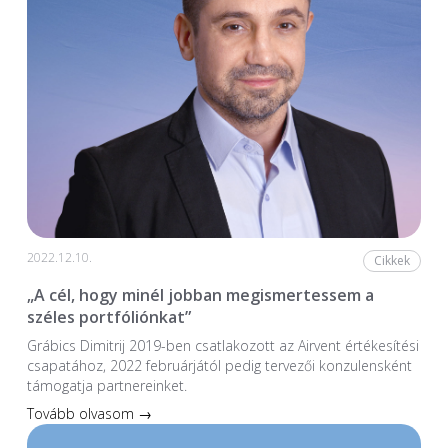
2022.12.10.
Cikkek
„A cél, hogy minél jobban megismertessem a
széles portfóliónkat”
Grábics Dimitrij 2019-ben csatlakozott az Airvent értékesítési
csapatához, 2022 februárjától pedig tervezői konzulensként
támogatja partnereinket.
Tovább olvasom →