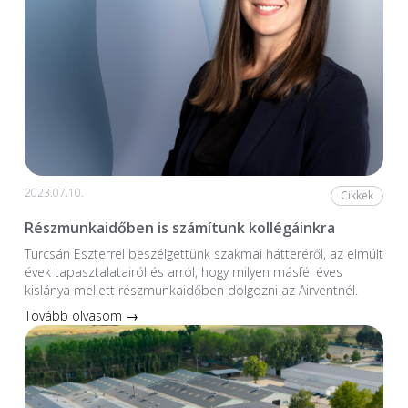
2023.07.10.
Cikkek
Részmunkaidőben is számítunk kollégáinkra
Turcsán Eszterrel beszélgettünk szakmai hátteréről, az elmúlt
évek tapasztalatairól és arról, hogy milyen másfél éves
kislánya mellett részmunkaidőben dolgozni az Airventnél.
Tovább olvasom →