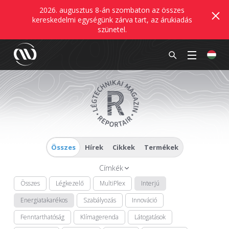
2026. augusztus 8-án szombaton az összes
kereskedelmi egységünk zárva tart, az árukiadás
szünetel.
Összes
Hírek
Cikkek
Termékek
Címkék
Összes
Légkezelő
MultiPlex
Interjú
Energiatakarékos
Szabályozás
Innováció
Fenntarthatóság
Klímagerenda
Látogatások