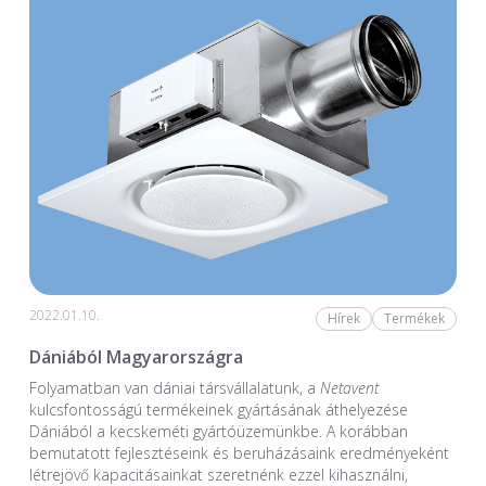
2022.01.10.
Hírek
Termékek
Dániából Magyarországra
Folyamatban van dániai társvállalatunk, a
Netavent
kulcsfontosságú termékeinek gyártásának áthelyezése
Dániából a kecskeméti gyártóüzemünkbe. A korábban
bemutatott fejlesztéseink és beruházásaink eredményeként
létrejövő kapacitásainkat szeretnénk ezzel kihasználni,