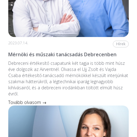
2023.07.14.
Hírek
Mérnöki és műszaki tanácsadás Debrecenben
Debreceni értékesítő csapatunk két tagja is több mint húsz
éve dolgozik az Airventnél. Olvassa el Ujj Zsolt és Vajda
Csaba értékesítő-tanácsadó mérnökökkel készült interjúnkat
szakmai hátterükről, a légtechnikai iparág legnagyobb
kihívásairól, és a debreceni irodánkban töltött elmúlt húsz
évről.
Tovább olvasom →