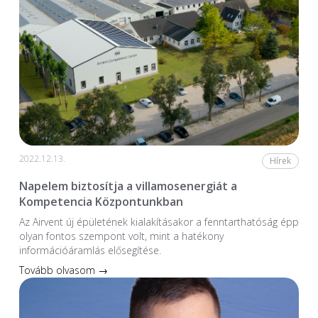
2022.12.13.
Hírek
Napelem biztosítja a villamosenergiát a
Kompetencia Központunkban
Az Airvent új épületének kialakításakor a fenntarthatóság épp
olyan fontos szempont volt, mint a hatékony
információáramlás elősegítése.
Tovább olvasom →