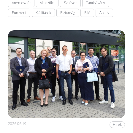
Anemosztát
Akusztika
Szoftver
Tanúsítvány
Eurovent
Kiállítások
Biztonság
BIM
Archív
2026.06.19.
Hírek