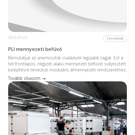
2025.05.23.
Termékek
PLI mennyezeti befúvó
Bemutatjuk az anemosztát családunk legújabb tagját. Ezt a
teli frontlapos, négyzet alakú mennyezeti befúvót süllyesztett
beépítésre terveztük moduláris álmennyezeti rendszerekhez.
Tovább olvasom →