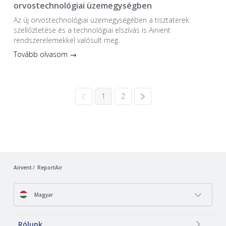
orvostechnológiai üzemegységben
Az új orvostechnológiai üzem­egységében a tiszta­terek
szellőztetése és a technológiai elszívás is Airvent
rendszerelemekkel valósult meg.
Tovább olvasom →
1
2
Airvent
ReportAir
Magyar
Rólunk