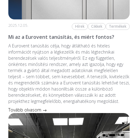
2025.12.05.
Hírek
Cikkek
Termékek
Mi az a Eurovent tanúsítás, és miért fontos?
A Eurovent tanúsítás célja, hogy átlátható és hiteles
információt nyújtson a légkezelők és más légtechnikai
berendezések valós teljesítményéről. Ez egy független,
önkéntes minősítési rendszer, amely azt igazolja, hogy egy
termék a gyártó által megadott adatoknak megfelelően
teljesít – sem többet, sem kevesebbet. A tervezők, kivitelezők
és megrendelők számára a Eurovent tanúsítás lehetővé teszi,
hogy objektív módon hasonlítsák össze a különböző
berendezéseket, és könnyebben válasszák ki az adott
projekthez legmegfelelőbb, energiahatékony megoldást.
Tovább olvasom →