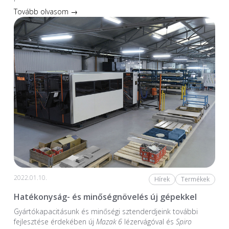
Tovább olvasom →
2022.01.10.
Hírek
Termékek
Hatékonyság- és minőségnövelés új gépekkel
Gyártókapacitásunk és minőségi sztenderdjeink további
fejlesztése érdekében új
Mazak 6
lézervágóval és
Spiro