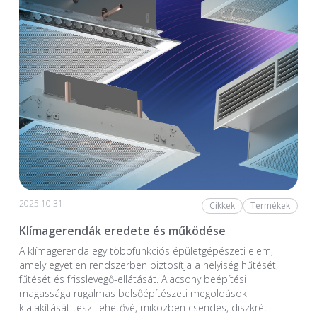
2025.10.31.
Cikkek
Termékek
Klímagerendák eredete és működése
A klímagerenda egy többfunkciós épületgépészeti elem,
amely egyetlen rendszerben biztosítja a helyiség hűtését,
fűtését és frisslevegő-ellátását. Alacsony beépítési
magassága rugalmas belsőépítészeti megoldások
kialakítását teszi lehetővé, miközben csendes, diszkrét