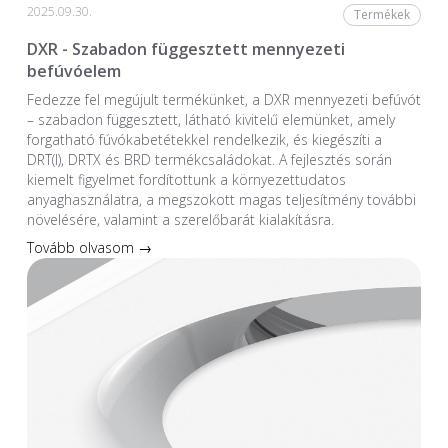
2025.09.30.
Termékek
DXR - Szabadon függesztett mennyezeti
befúvóelem
Fedezze fel megújult termékünket, a DXR mennyezeti befúvót
– szabadon függesztett, látható kivitelű elemünket, amely
forgatható fúvókabetétekkel rendelkezik, és kiegészíti a
DRT(I), DRTX és BRD termékcsaládokat. A fejlesztés során
kiemelt figyelmet fordítottunk a környezettudatos
anyaghasználatra, a megszokott magas teljesítmény további
növelésére, valamint a szerelőbarát kialakításra.
Tovább olvasom →