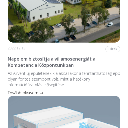
2022.12.13.
Hírek
Napelem biztosítja a villamosenergiát a
Kompetencia Központunkban
Az Airvent új épületének kialakításakor a fenntarthatóság épp
olyan fontos szempont volt, mint a hatékony
információáramlás elősegítése.
Tovább olvasom →