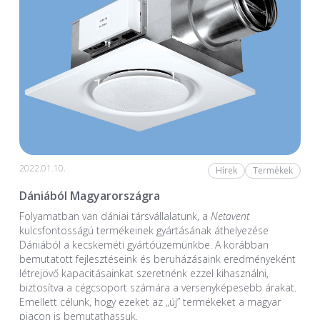
2022.01.10.
Hírek
Termékek
Dániából Magyarországra
Folyamatban van dániai társvállalatunk, a
Netavent
kulcsfontosságú termékeinek gyártásának áthelyezése
Dániából a kecskeméti gyártóüzemünkbe. A korábban
bemutatott fejlesztéseink és beruházásaink eredményeként
létrejövő kapacitásainkat szeretnénk ezzel kihasználni,
biztosítva a cégcsoport számára a versenyképesebb árakat.
Emellett célunk, hogy ezeket az „új” termékeket a magyar
piacon is bemutathassuk.