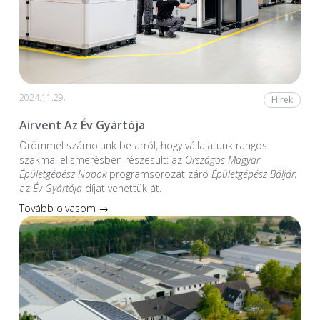
2024.11.29.
Hírek
Airvent Az Év Gyártója
Örömmel számolunk be arról, hogy vállalatunk rangos
szakmai elismerésben részesült: az
Országos Magyar
Épületgépész Napok
programsorozat záró
Épületgépész Bálján
az
Év Gyártója
díjat vehettük át.
Tovább olvasom →