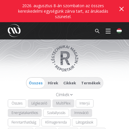
2026. augusztus 8-án szombaton az összes
kereskedelmi egységünk zárva tart, az árukiadás
szünetel.
Összes
Hírek
Cikkek
Termékek
Címkék
Összes
Légkezelő
MultiPlex
Interjú
Energiatakarékos
Szabályozás
Innováció
Fenntarthatóság
Klímagerenda
Látogatások