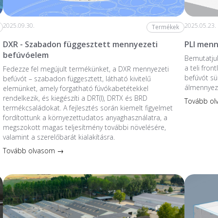
2025.09.30.
2025.05.23.
Termékek
DXR - Szabadon függesztett mennyezeti
PLI menn
befúvóelem
Bemutatjuk
a teli fro
Fedezze fel megújult termékünket, a DXR mennyezeti
befúvót sü
befúvót – szabadon függesztett, látható kivitelű
álmennyez
elemünket, amely forgatható fúvókabetétekkel
rendelkezik, és kiegészíti a DRT(I), DRTX és BRD
Tovább o
termékcsaládokat. A fejlesztés során kiemelt figyelmet
fordítottunk a környezettudatos anyaghasználatra, a
megszokott magas teljesítmény további növelésére,
valamint a szerelőbarát kialakításra.
Tovább olvasom →