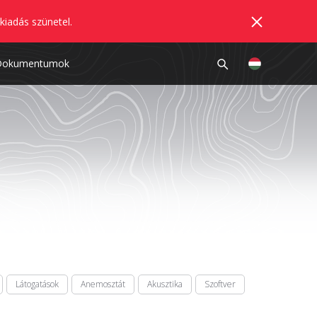
kiadás szünetel.
Dokumentumok
Látogatások
Anemosztát
Akusztika
Szoftver