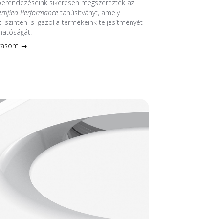
 berendezéseink sikeresen megszerezték az
ertified Performance
tanúsítványt, amely
 szinten is igazolja termékeink teljesítményét
hatóságát.
lvasom →