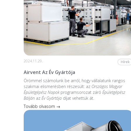
2024.11.29.
Hírek
Airvent Az Év Gyártója
Örömmel számolunk be arról, hogy vállalatunk rangos
szakmai elismerésben részesült: az
Országos Magyar
Épületgépész Napok
programsorozat záró
Épületgépész
Bálján
az
Év Gyártója
díjat vehettük át.
Tovább olvasom →