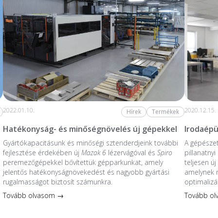
2022.01.10.
2020.12.15.
Hírek
Termékek
Hatékonyság- és minőségnövelés új gépekkel
Irodaépü
Gyártókapacitásunk és minőségi sztenderdjeink további
A gépésze
fejlesztése érdekében új
Mazak 6
lézervágóval és
Spiro
pillanatnyi
peremezőgépekkel bővítettük gépparkunkat, amely
teljesen új
jelentős hatékonyságnövekedést és nagyobb gyártási
amelynek
rugalmasságot biztosít számunkra.
optimalizál
Tovább olvasom →
Tovább o