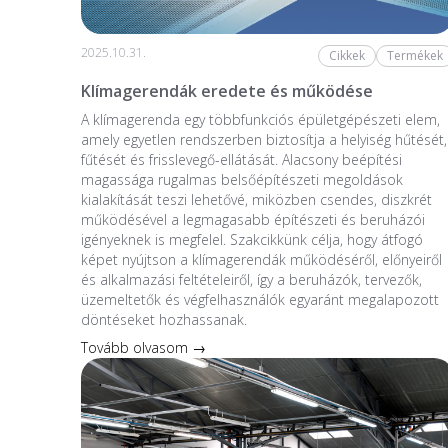
2025.10.31.
Cikkek
Termékek
Klímagerendák eredete és működése
A klímagerenda egy többfunkciós épületgépészeti elem,
amely egyetlen rendszerben biztosítja a helyiség hűtését,
fűtését és frisslevegő-ellátását. Alacsony beépítési
magassága rugalmas belsőépítészeti megoldások
kialakítását teszi lehetővé, miközben csendes, diszkrét
működésével a legmagasabb építészeti és beruházói
igényeknek is megfelel. Szakcikkünk célja, hogy átfogó
képet nyújtson a klímagerendák működéséről, előnyeiről
és alkalmazási feltételeiről, így a beruházók, tervezők,
üzemeltetők és végfelhasználók egyaránt megalapozott
döntéseket hozhassanak.
Tovább olvasom →