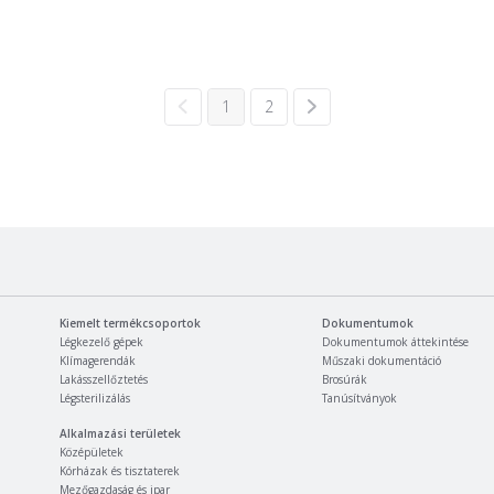
1
2
Kiemelt termékcsoportok
Dokumentumok
Légkezelő gépek
Dokumentumok áttekintése
Klímagerendák
Műszaki dokumentáció
Lakásszellőztetés
Brosúrák
Légsterilizálás
Tanúsítványok
Alkalmazási területek
Középületek
Kórházak és tisztaterek
Mezőgazdaság és ipar