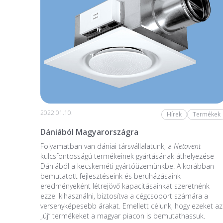
2022.01.10.
Hírek
Termékek
Dániából Magyarországra
Folyamatban van dániai társvállalatunk, a
Netavent
kulcsfontosságú termékeinek gyártásának áthelyezése
Dániából a kecskeméti gyártóüzemünkbe. A korábban
bemutatott fejlesztéseink és beruházásaink
eredményeként létrejövő kapacitásainkat szeretnénk
ezzel kihasználni, biztosítva a cégcsoport számára a
versenyképesebb árakat. Emellett célunk, hogy ezeket az
„új” termékeket a magyar piacon is bemutathassuk.