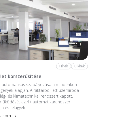
Hírek
Cikkek
let korszerűsítése
t automatikus szabályozása a mindenkori
 igények alapján. A raktárból lett üzemiroda
 lég- és klímatechnikai rendszert kapott,
 működését az
A+
automatikarendszer
ja és felügyeli.
lvasom →