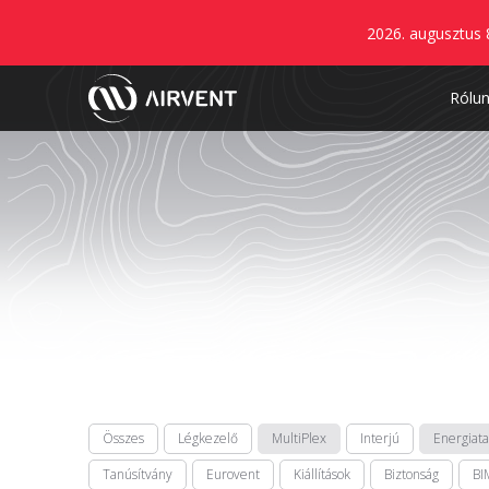
2026. augusztus 
Rólu
Összes
Légkezelő
MultiPlex
Interjú
Energiat
Tanúsítvány
Eurovent
Kiállítások
Biztonság
BI