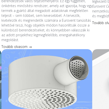
berendezések valós teljesítményéről. Ez egy független,
légkezelő
önkéntes minősítési rendszer, amely azt igazolja, hogy egy
Eurovent C
termék a gyártó által megadott adatoknak megfelelően
nemzetközi
teljesít – sem többet, sem kevesebbet. A tervezők,
és megbíz
kivitelezők és megrendelők számára a Eurovent tanúsítás
Tovább o
lehetővé teszi, hogy objektív módon hasonlítsák össze a
különböző berendezéseket, és könnyebben válasszák ki
az adott projekthez legmegfelelőbb, energiahatékony
megoldást.
Tovább olvasom →