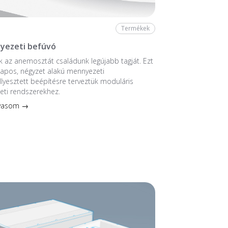
Termékek
yezeti befúvó
 az anemosztát családunk legújabb tagját. Ezt
ntlapos, négyzet alakú mennyezeti
llyesztett beépítésre terveztük moduláris
eti rendszerekhez.
lvasom →