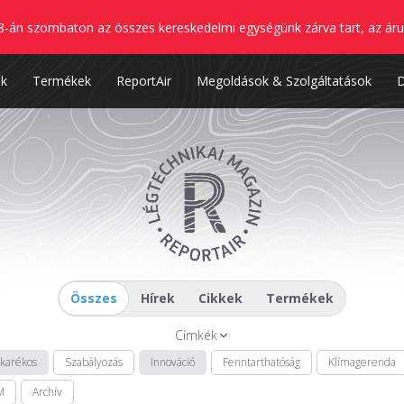
8-án szombaton az összes kereskedelmi egységünk zárva tart, az áru
nk
Termékek
ReportAir
Megoldások & Szolgáltatások
Összes
Hírek
Cikkek
Termékek
Címkék
akarékos
Szabályozás
Innováció
Fenntarthatóság
Klímagerenda
M
Archív