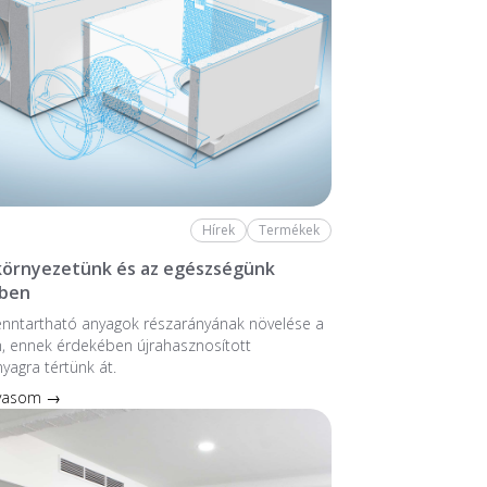
Hírek
Termékek
 környezetünk és az egészségünk
ben
enntartható anyagok részarányának növelése a
, ennek érdekében újrahasznosított
nyagra tértünk át.
lvasom →