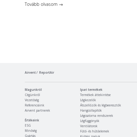
Tovább olvasom →
Airvent
ReportAir
Magunkról
Ipari termékek
Cégünkről
Termékek áttekintése
Vezetőség
Légkezelők
Referenciáink
Átszellőzők és légbeeresztők
Airvent partnerek
Hangcsillapítók
Légcsatorna rendszerek
Értékeink
Légfüggönyök
ESG
Ventilátorok
Minőség
Fűtő- és hűtőelemek
Gyártás
Kültéri zsaluk