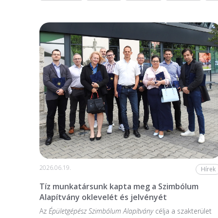
2026.06.19.
Hírek
Tíz munkatársunk kapta meg a Szimbólum
Alapítvány oklevelét és jelvényét
Az
Épületgépész Szimbólum Alapítvány
célja a szakterület