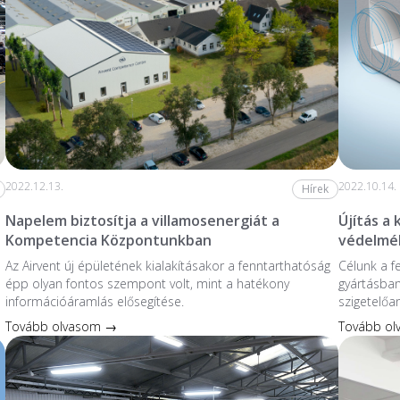
2022.12.13.
2022.10.14.
Hírek
Napelem biztosítja a villamosenergiát a
Újítás a
Kompetencia Központunkban
védelmé
Az Airvent új épületének kialakításakor a fenntarthatóság
Célunk a f
épp olyan fontos szempont volt, mint a hatékony
gyártásban
információáramlás elősegítése.
szigetelőa
Tovább olvasom →
Tovább o