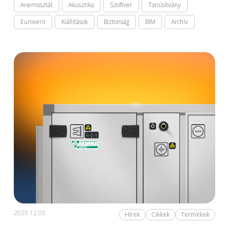
Anemosztát
Akusztika
Szoftver
Tanúsítvány
Eurovent
Kiállítások
Biztonság
BIM
Archív
2025.12.05.
Hírek
Cikkek
Termékek