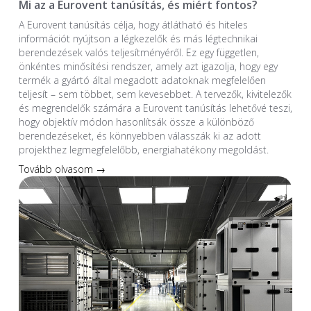
Mi az a Eurovent tanúsítás, és miért fontos?
A Eurovent tanúsítás célja, hogy átlátható és hiteles
információt nyújtson a légkezelők és más légtechnikai
berendezések valós teljesítményéről. Ez egy független,
önkéntes minősítési rendszer, amely azt igazolja, hogy egy
termék a gyártó által megadott adatoknak megfelelően
teljesít – sem többet, sem kevesebbet. A tervezők, kivitelezők
és megrendelők számára a Eurovent tanúsítás lehetővé teszi,
hogy objektív módon hasonlítsák össze a különböző
berendezéseket, és könnyebben válasszák ki az adott
projekthez legmegfelelőbb, energiahatékony megoldást.
Tovább olvasom →