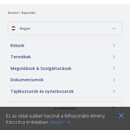
Airvent
ReportAir
Magyar
Rólunk
Termékek
Megoldások & Szolgáltatások
Dokumentumok
Tájékoztatók és nyilatkozatok
Az oldal tetejére
Ez az oldal sütiket használ a felhasználói élmény
fokozása érdekében.
Részletek
© Copyright Airvent