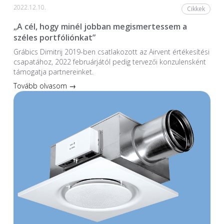
2022.12.10.
Cikkek
„A cél, hogy minél jobban megismertessem a
széles portfóliónkat”
Grábics Dimitrij 2019-ben csatlakozott az Airvent értékesítési
csapatához, 2022 februárjától pedig tervezői konzulensként
támogatja partnereinket.
Tovább olvasom →