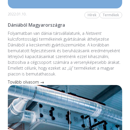
2022.01.10.
Hírek
Termékek
Dániából Magyarországra
Folyamatban van dániai társvállalatunk, a
Netavent
kulcsfontosságú termékeinek gyártásának áthelyezése
Dániából a kecskeméti gyártóüzemünkbe. A korábban
bemutatott fejlesztéseink és beruházásaink eredményeként
létrejövő kapacitásainkat szeretnénk ezzel kihasználni,
biztosítva a cégcsoport számára a versenyképesebb árakat.
Emellett célunk, hogy ezeket az „új” termékeket a magyar
piacon is bemutathassuk.
Tovább olvasom →