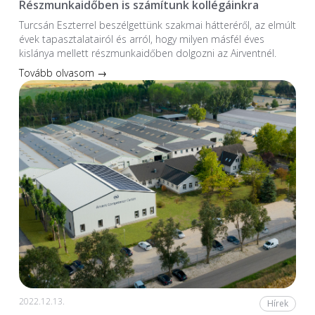
Részmunkaidőben is számítunk kollégáinkra
Turcsán Eszterrel beszélgettünk szakmai hátteréről, az elmúlt
évek tapasztalatairól és arról, hogy milyen másfél éves
kislánya mellett részmunkaidőben dolgozni az Airventnél.
Tovább olvasom →
2022.12.13.
Hírek