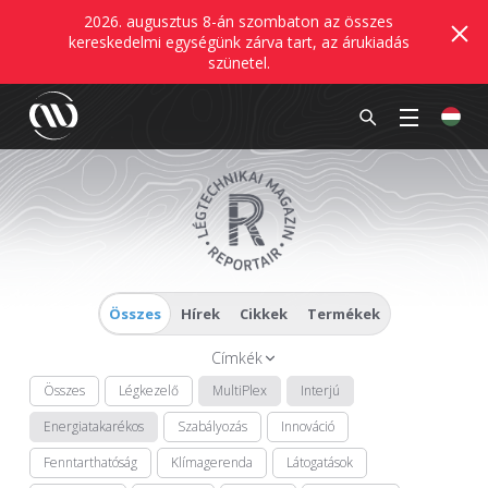
2026. augusztus 8-án szombaton az összes
kereskedelmi egységünk zárva tart, az árukiadás
szünetel.
Összes
Hírek
Cikkek
Termékek
Címkék
Összes
Légkezelő
MultiPlex
Interjú
Energiatakarékos
Szabályozás
Innováció
Fenntarthatóság
Klímagerenda
Látogatások