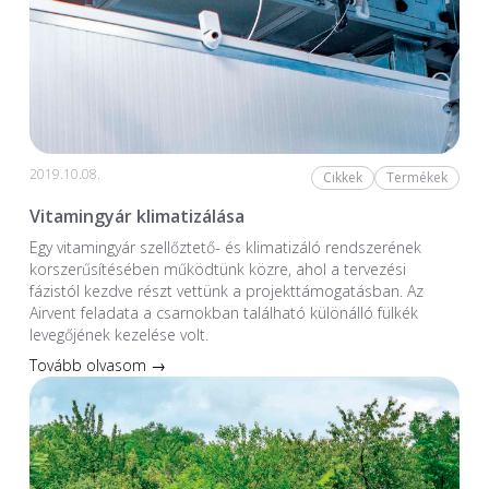
2019.10.08.
Cikkek
Termékek
Vitamingyár klimatizálása
Egy vitamingyár szellőztető- és klimatizáló rendszerének
korszerűsítésében működtünk közre, ahol a tervezési
fázistól kezdve részt vettünk a projekttámogatásban. Az
Airvent feladata a csarnokban található különálló fülkék
levegőjének kezelése volt.
Tovább olvasom →