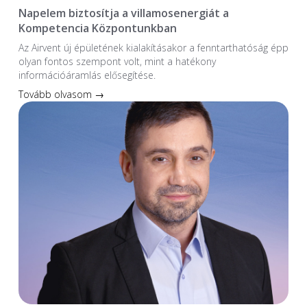
Napelem biztosítja a villamosenergiát a
Kompetencia Központunkban
Az Airvent új épületének kialakításakor a fenntarthatóság épp
olyan fontos szempont volt, mint a hatékony
információáramlás elősegítése.
Tovább olvasom →