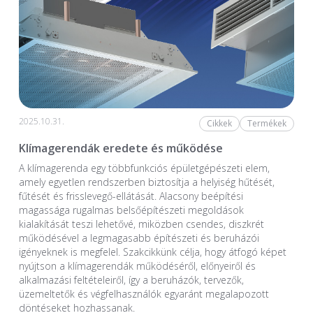
2025.10.31.
Cikkek
Termékek
Klímagerendák eredete és működése
A klímagerenda egy többfunkciós épületgépészeti elem,
amely egyetlen rendszerben biztosítja a helyiség hűtését,
fűtését és frisslevegő-ellátását. Alacsony beépítési
magassága rugalmas belsőépítészeti megoldások
kialakítását teszi lehetővé, miközben csendes, diszkrét
működésével a legmagasabb építészeti és beruházói
igényeknek is megfelel. Szakcikkünk célja, hogy átfogó képet
nyújtson a klímagerendák működéséről, előnyeiről és
alkalmazási feltételeiről, így a beruházók, tervezők,
üzemeltetők és végfelhasználók egyaránt megalapozott
döntéseket hozhassanak.