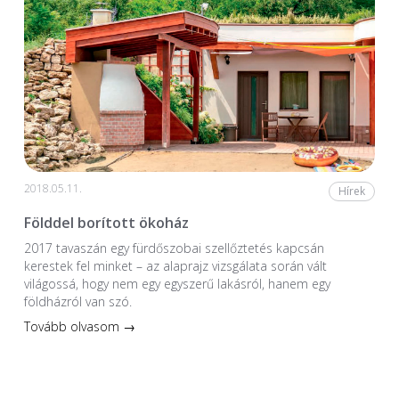
2018.05.11.
Hírek
Földdel borított ökoház
2017 tavaszán egy fürdőszobai szellőztetés kapcsán
kerestek fel minket – az alaprajz vizsgálata során vált
világossá, hogy nem egy egyszerű lakásról, hanem egy
földházról van szó.
Tovább olvasom →