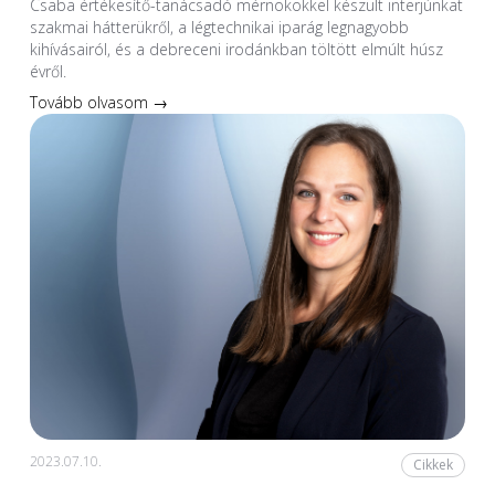
Csaba értékesítő-tanácsadó mérnökökkel készült interjúnkat
szakmai hátterükről, a légtechnikai iparág legnagyobb
kihívásairól, és a debreceni irodánkban töltött elmúlt húsz
évről.
Tovább olvasom →
2023.07.10.
Cikkek