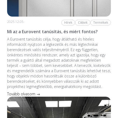
2025.12.05.
Hírek
Cikkek
Termékek
Mi az a Eurovent tanúsítás, és miért fontos?
A Eurovent tanúsítás célja, hogy átlátható és hiteles
információt nyújtson a légkezelők és más légtechnikai
berendezések valós teljesítményéről. Ez egy független,
önkéntes minősítési rendszer, amely azt igazolja, hogy egy
termék a gyártó által megadott adatoknak megfelelően
teljesít – sem többet, sem kevesebbet. A tervezők, kivitelezők
és megrendelők számára a Eurovent tanúsítás lehetővé teszi,
hogy objektív módon hasonlítsák össze a különböző
berendezéseket, és könnyebben válasszák ki az adott
projekthez legmegfelelőbb, energiahatékony megoldást.
Tovább olvasom →