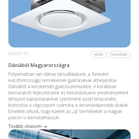
2022.01.10.
Hírek
Termékek
Dániából Magyarországra
Folyamatban van dániai társvállalatunk, a
Netavent
kulcsfontosságú termékeinek gyártásának áthelyezése
Dániából a kecskeméti gyártóüzemünkbe. A korábban
bemutatott fejlesztéseink és beruházásaink eredményeként
létrejövő kapacitásainkat szeretnénk ezzel kihasználni,
biztosítva a cégcsoport számára a versenyképesebb árakat.
Emellett célunk, hogy ezeket az „új” termékeket a magyar
piacon is bemutathassuk.
Tovább olvasom →