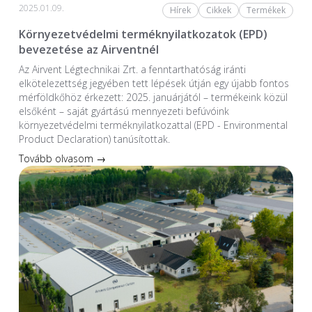
2025.01.09.
Hírek
Cikkek
Termékek
Környezetvédelmi terméknyilatkozatok (EPD)
bevezetése az Airventnél
Az Airvent Légtechnikai Zrt. a fenntarthatóság iránti
elkötelezettség jegyében tett lépések útján egy újabb fontos
mérföldkőhöz érkezett: 2025. januárjától – termékeink közül
elsőként – saját gyártású mennyezeti befúvóink
környezetvédelmi terméknyilatkozattal (EPD - Environmental
Product Declaration) tanúsítottak.
Tovább olvasom →