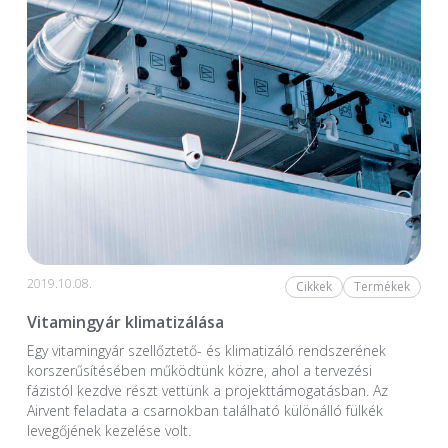
2019.10.08.
Cikkek
Termékek
Vitamingyár klimatizálása
Egy vitamingyár szellőztető- és klimatizáló rendszerének
korszerűsítésében működtünk közre, ahol a tervezési
fázistól kezdve részt vettünk a projekttámogatásban. Az
Airvent feladata a csarnokban található különálló fülkék
levegőjének kezelése volt.