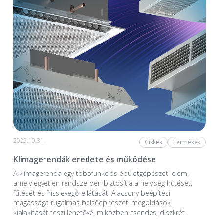
2025.10.31.
Cikkek
Termékek
Klímagerendák eredete és működése
A klímagerenda egy többfunkciós épületgépészeti elem,
amely egyetlen rendszerben biztosítja a helyiség hűtését,
fűtését és frisslevegő-ellátását. Alacsony beépítési
magassága rugalmas belsőépítészeti megoldások
kialakítását teszi lehetővé, miközben csendes, diszkrét