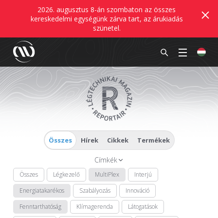
2026. augusztus 8-án szombaton az összes
kereskedelmi egységünk zárva tart, az árukiadás
szünetel.
Összes
Hírek
Cikkek
Termékek
Címkék
Összes
Légkezelő
MultiPlex
Interjú
Energiatakarékos
Szabályozás
Innováció
Fenntarthatóság
Klímagerenda
Látogatások