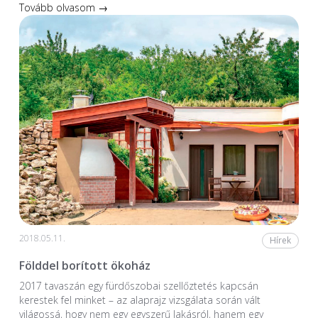
Tovább olvasom →
2018.05.11.
Hírek
Földdel borított ökoház
2017 tavaszán egy fürdőszobai szellőztetés kapcsán
kerestek fel minket – az alaprajz vizsgálata során vált
világossá, hogy nem egy egyszerű lakásról, hanem egy