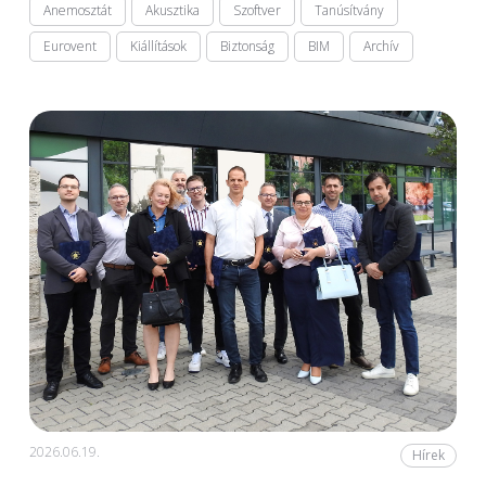
Anemosztát
Akusztika
Szoftver
Tanúsítvány
Eurovent
Kiállítások
Biztonság
BIM
Archív
2026.06.19.
Hírek