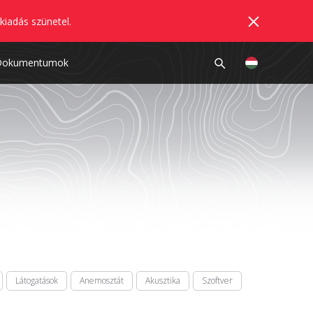
kiadás szünetel.
Dokumentumok
Látogatások
Anemosztát
Akusztika
Szoftver