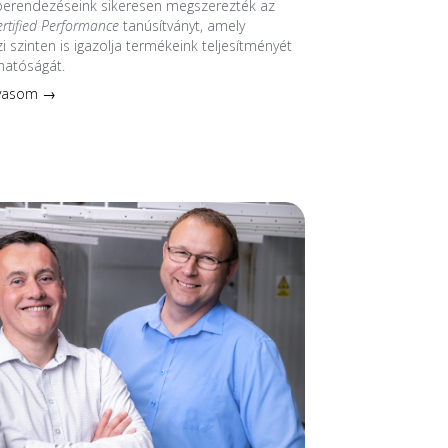
 berendezéseink sikeresen megszerezték az
ertified Performance
tanúsítványt, amely
 szinten is igazolja termékeink teljesítményét
hatóságát.
lvasom →