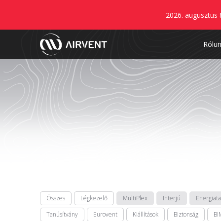
2026. augusztus 
Rólu
Összes
Légkezelő
MultiPlex
Interjú
Energiat
Tanúsítvány
Eurovent
Kiállítások
Biztonság
BI