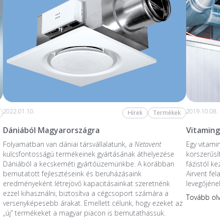
2022.01.10.
2019.10.08.
Hírek
Termékek
Dániából Magyarországra
Vitaming
Folyamatban van dániai társvállalatunk, a
Netavent
Egy vitami
kulcsfontosságú termékeinek gyártásának áthelyezése
korszerűsí
Dániából a kecskeméti gyártóüzemünkbe. A korábban
fázistól k
bemutatott fejlesztéseink és beruházásaink
Airvent fe
eredményeként létrejövő kapacitásainkat szeretnénk
levegőjéne
ezzel kihasználni, biztosítva a cégcsoport számára a
Tovább o
versenyképesebb árakat. Emellett célunk, hogy ezeket az
„új” termékeket a magyar piacon is bemutathassuk.