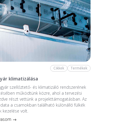
Cikkek
Termékek
yár klimatizálása
ngyár szellőztető- és klimatizáló rendszerének
tésében működtünk közre, ahol a tervezési
ezdve részt vettünk a projekttámogatásban. Az
ladata a csarnokban található különálló fülkék
k kezelése volt.
lvasom →