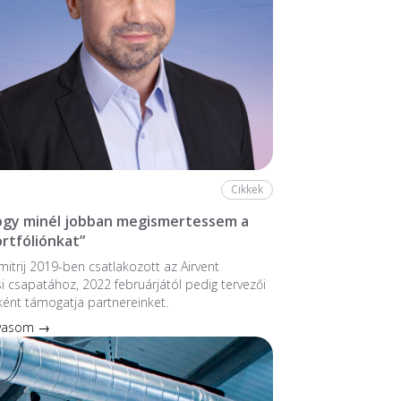
Cikkek
hogy minél jobban megismertessem a
ortfóliónkat”
mitrij 2019-ben csatlakozott az Airvent
si csapatához, 2022 februárjától pedig tervezői
ént támogatja partnereinket.
lvasom →