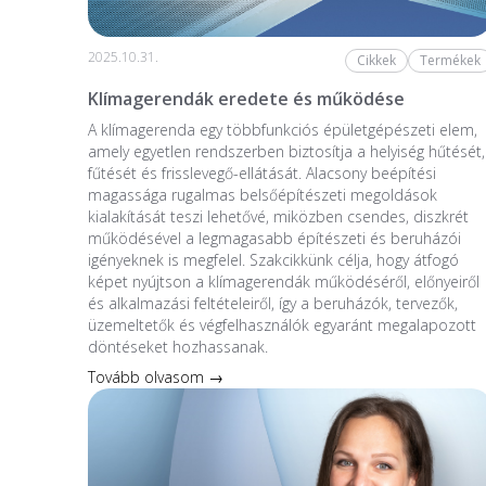
2025.10.31.
Cikkek
Termékek
Klímagerendák eredete és működése
A klímagerenda egy többfunkciós épületgépészeti elem,
amely egyetlen rendszerben biztosítja a helyiség hűtését,
fűtését és frisslevegő-ellátását. Alacsony beépítési
magassága rugalmas belsőépítészeti megoldások
kialakítását teszi lehetővé, miközben csendes, diszkrét
működésével a legmagasabb építészeti és beruházói
igényeknek is megfelel. Szakcikkünk célja, hogy átfogó
képet nyújtson a klímagerendák működéséről, előnyeiről
és alkalmazási feltételeiről, így a beruházók, tervezők,
üzemeltetők és végfelhasználók egyaránt megalapozott
döntéseket hozhassanak.
Tovább olvasom →