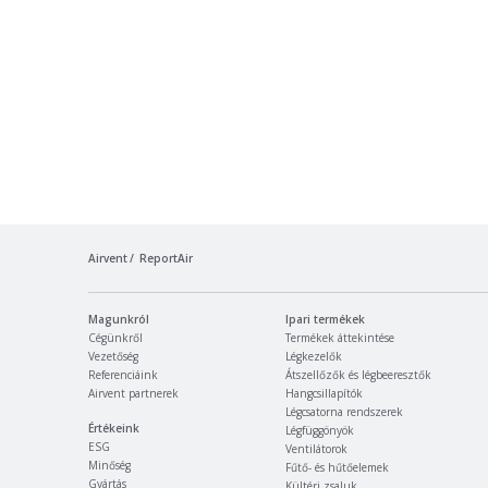
Airvent
ReportAir
Magunkról
Ipari termékek
Cégünkről
Termékek áttekintése
Vezetőség
Légkezelők
Referenciáink
Átszellőzők és légbeeresztők
Airvent partnerek
Hangcsillapítók
Légcsatorna rendszerek
Értékeink
Légfüggönyök
ESG
Ventilátorok
Minőség
Fűtő- és hűtőelemek
Gyártás
Kültéri zsaluk