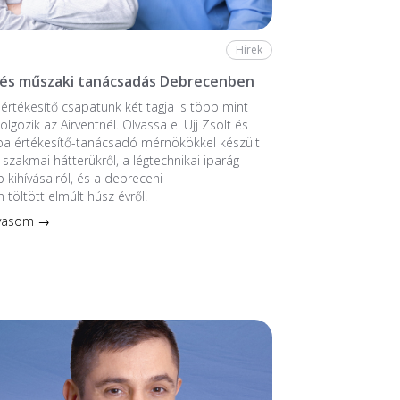
Hírek
 és műszaki tanácsadás Debrecenben
értékesítő csapatunk két tagja is több mint
lgozik az Airventnél. Olvassa el Ujj Zsolt és
ba értékesítő-tanácsadó mérnökökkel készült
 szakmai hátterükről, a légtechnikai iparág
 kihívásairól, és a debreceni
 töltött elmúlt húsz évről.
lvasom →