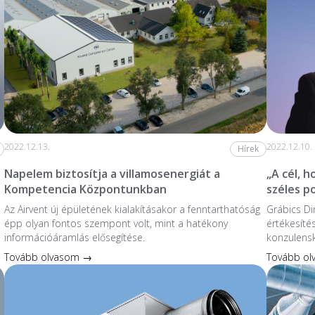
2022.12.13.
2022.12.10.
Hírek
Napelem biztosítja a villamosenergiát a
„A cél, 
Kompetencia Központunkban
széles p
Az Airvent új épületének kialakításakor a fenntarthatóság
Grábics Di
épp olyan fontos szempont volt, mint a hatékony
értékesíté
információáramlás elősegítése.
konzulensk
Tovább olvasom →
Tovább o