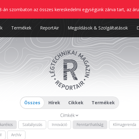
8-án szombaton az összes kereskedelmi egységünk zárva tart, az áru
nk
Termékek
ReportAir
Megoldások & Szolgáltatások
Összes
Hírek
Cikkek
Termékek
Címkék
akarékos
Szabályozás
Innováció
Fenntarthatóság
Klímagerenda
M
Archív