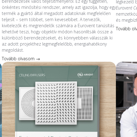
berendezések valós teljesítményéről. Ez egy független,
légkezelő
önkéntes minősítési rendszer, amely azt igazolja, hogy egy
Eurovent C
termék a gyártó által megadott adatoknak megfelelően
nemzetközi
teljesít – sem többet, sem kevesebbet. A tervezők,
és megbíz
kivitelezők és megrendelők számára a Eurovent tanúsítás
Tovább o
lehetővé teszi, hogy objektív módon hasonlítsák össze a
különböző berendezéseket, és könnyebben válasszák ki
az adott projekthez legmegfelelőbb, energiahatékony
megoldást.
Tovább olvasom →