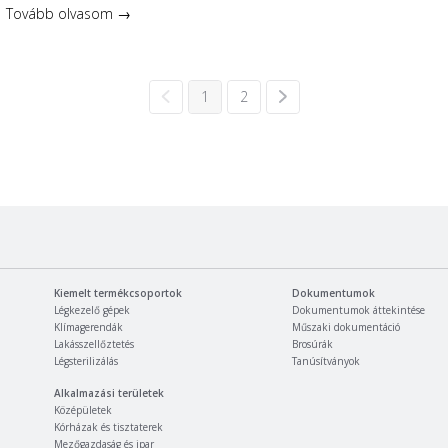
Tovább olvasom →
1
2
Kiemelt termékcsoportok
Dokumentumok
Légkezelő gépek
Dokumentumok áttekintése
Klímagerendák
Műszaki dokumentáció
Lakásszellőztetés
Brosúrák
Légsterilizálás
Tanúsítványok
Alkalmazási területek
Középületek
Kórházak és tisztaterek
Mezőgazdaság és ipar