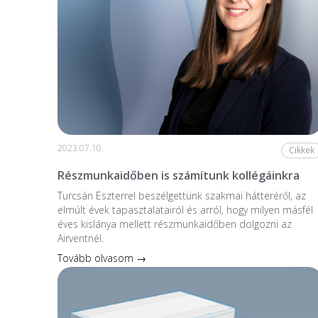
2023.07.10.
Cikkek
Részmunkaidőben is számítunk kollégáinkra
Turcsán Eszterrel beszélgettünk szakmai hátteréről, az
elmúlt évek tapasztalatairól és arról, hogy milyen másfél
éves kislánya mellett részmunkaidőben dolgozni az
Airventnél.
Tovább olvasom →