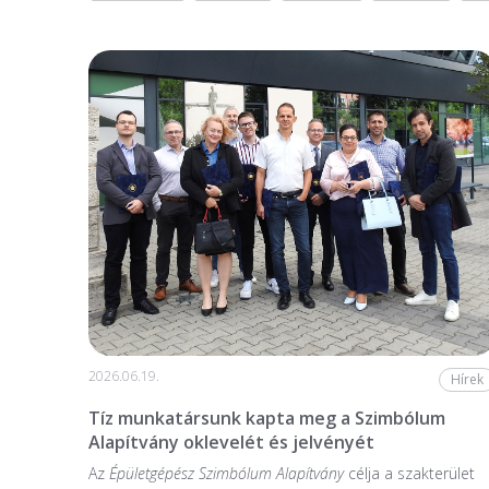
2026.06.19.
Hírek
Tíz munkatársunk kapta meg a Szimbólum
Alapítvány oklevelét és jelvényét
Az
Épületgépész Szimbólum Alapítvány
célja a szakterület