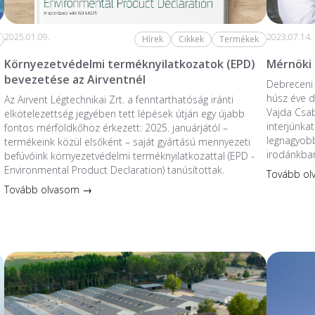
2025.01.09.
2023.07.14.
Hírek
Cikkek
Termékek
Környezetvédelmi terméknyilatkozatok (EPD)
Mérnöki
bevezetése az Airventnél
Debreceni 
húsz éve do
Az Airvent Légtechnikai Zrt. a fenntarthatóság iránti
Vajda Csa
elkötelezettség jegyében tett lépések útján egy újabb
interjúnkat
fontos mérföldkőhöz érkezett: 2025. januárjától –
legnagyobb
termékeink közül elsőként – saját gyártású mennyezeti
irodánkban
befúvóink környezetvédelmi terméknyilatkozattal (EPD -
Environmental Product Declaration) tanúsítottak.
Tovább o
Tovább olvasom →