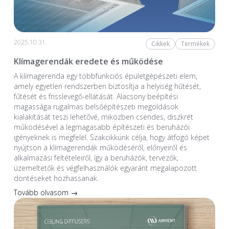
2025.10.31.
Cikkek
Termékek
Klímagerendák eredete és működése
A klímagerenda egy többfunkciós épületgépészeti elem,
amely egyetlen rendszerben biztosítja a helyiség hűtését,
fűtését és frisslevegő-ellátását. Alacsony beépítési
magassága rugalmas belsőépítészeti megoldások
kialakítását teszi lehetővé, miközben csendes, diszkrét
működésével a legmagasabb építészeti és beruházói
igényeknek is megfelel. Szakcikkünk célja, hogy átfogó képet
nyújtson a klímagerendák működéséről, előnyeiről és
alkalmazási feltételeiről, így a beruházók, tervezők,
üzemeltetők és végfelhasználók egyaránt megalapozott
döntéseket hozhassanak.
Tovább olvasom →