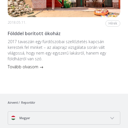
2018.05.11.
Hírek
Földdel borított ökoház
2017 tavaszán egy fürdőszobai szellőztetés kapcsán
kerestek fel minket – az alaprajz vizsgálata során vált
világossá, hogy nem egy egyszerű lakásról, hanem egy
földházról van szó.
Tovább olvasom →
Airvent
ReportAir
Magyar