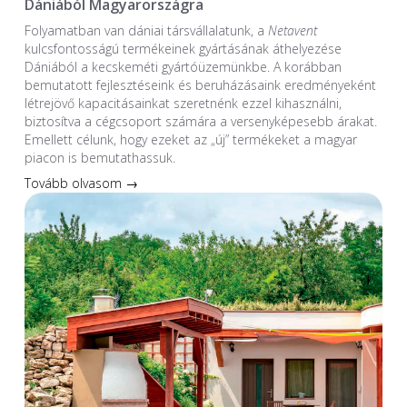
Dániából Magyarországra
Folyamatban van dániai társvállalatunk, a
Netavent
kulcsfontosságú termékeinek gyártásának áthelyezése
Dániából a kecskeméti gyártóüzemünkbe. A korábban
bemutatott fejlesztéseink és beruházásaink eredményeként
létrejövő kapacitásainkat szeretnénk ezzel kihasználni,
biztosítva a cégcsoport számára a versenyképesebb árakat.
Emellett célunk, hogy ezeket az „új” termékeket a magyar
piacon is bemutathassuk.
Tovább olvasom →