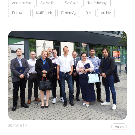
Anemosztát
Akusztika
Szoftver
Tanúsítvány
Eurovent
Kiállítások
Biztonság
BIM
Archív
2026.06.19.
Hírek