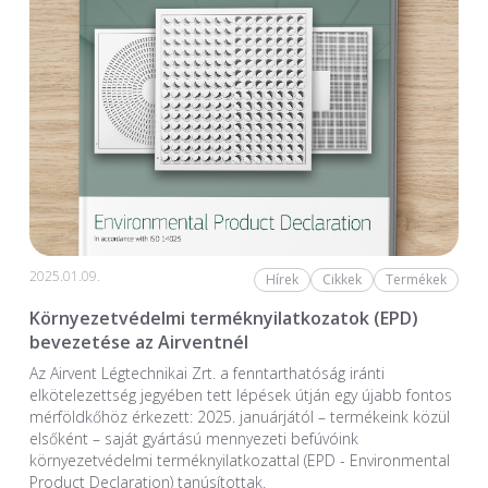
2025.01.09.
Hírek
Cikkek
Termékek
Környezetvédelmi terméknyilatkozatok (EPD)
bevezetése az Airventnél
Az Airvent Légtechnikai Zrt. a fenntarthatóság iránti
elkötelezettség jegyében tett lépések útján egy újabb fontos
mérföldkőhöz érkezett: 2025. januárjától – termékeink közül
elsőként – saját gyártású mennyezeti befúvóink
környezetvédelmi terméknyilatkozattal (EPD - Environmental
Product Declaration) tanúsítottak.