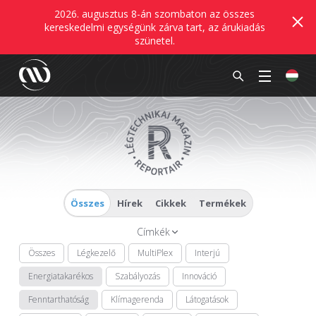
2026. augusztus 8-án szombaton az összes
kereskedelmi egységünk zárva tart, az árukiadás
szünetel.
Összes
Hírek
Cikkek
Termékek
Címkék
Összes
Légkezelő
MultiPlex
Interjú
Energiatakarékos
Szabályozás
Innováció
Fenntarthatóság
Klímagerenda
Látogatások