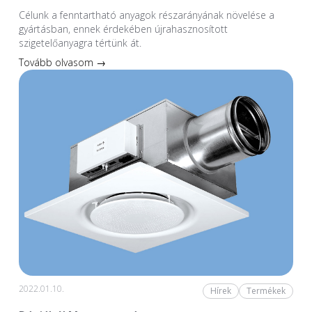
Célunk a fenntartható anyagok részarányának növelése a
gyártásban, ennek érdekében újrahasznosított
szigetelőanyagra tértünk át.
Tovább olvasom →
2022.01.10.
Hírek
Termékek