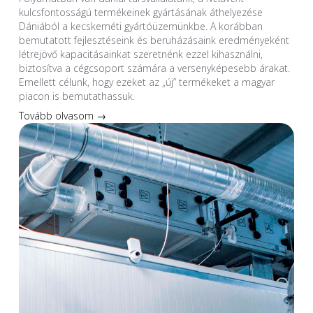
kulcsfontosságú termékeinek gyártásának áthelyezése
Dániából a kecskeméti gyártóüzemünkbe. A korábban
bemutatott fejlesztéseink és beruházásaink eredményeként
létrejövő kapacitásainkat szeretnénk ezzel kihasználni,
biztosítva a cégcsoport számára a versenyképesebb árakat.
Emellett célunk, hogy ezeket az „új” termékeket a magyar
piacon is bemutathassuk.
Tovább olvasom →