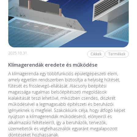
2025.10.31.
Cikkek
Termékek
Klímagerendák eredete és működése
A klímagerenda egy többfunkciós épületgépészeti elem,
amely egyetlen rendszerben biztosítja a helyiség hűtését,
fűtését és frisslevegő-ellátását. Alacsony beépítési
magassága rugalmas belsőépítészeti megoldások
kialakítását teszi lehetővé, miközben csendes, diszkrét
működésével a legmagasabb építészeti és beruházói
igényeknek is megfelel. Szakcikkünk célja, hogy átfogó képet
nyújtson a klímagerendák működéséről, előnyeiről és
alkalmazási feltételeiről, így a beruházók, tervezők,
üzemeltetők és végfelhasználók egyaránt megalapozott
döntéseket hozhassanak.