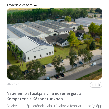
Tovább olvasom →
2022.12.13.
Hírek
Napelem biztosítja a villamosenergiát a
Kompetencia Központunkban
Az Airvent új épületének kialakításakor a fenntarthatóság épp