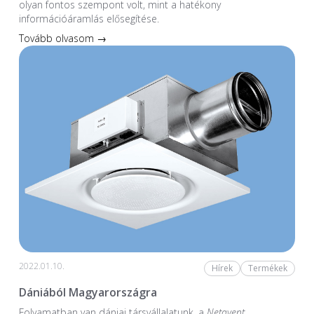
olyan fontos szempont volt, mint a hatékony
információáramlás elősegítése.
Tovább olvasom →
2022.01.10.
Hírek
Termékek
Dániából Magyarországra
Folyamatban van dániai társvállalatunk, a
Netavent