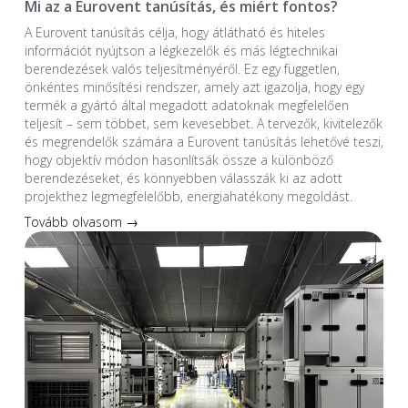
Mi az a Eurovent tanúsítás, és miért fontos?
A Eurovent tanúsítás célja, hogy átlátható és hiteles
információt nyújtson a légkezelők és más légtechnikai
berendezések valós teljesítményéről. Ez egy független,
önkéntes minősítési rendszer, amely azt igazolja, hogy egy
termék a gyártó által megadott adatoknak megfelelően
teljesít – sem többet, sem kevesebbet. A tervezők, kivitelezők
és megrendelők számára a Eurovent tanúsítás lehetővé teszi,
hogy objektív módon hasonlítsák össze a különböző
berendezéseket, és könnyebben válasszák ki az adott
projekthez legmegfelelőbb, energiahatékony megoldást.
Tovább olvasom →