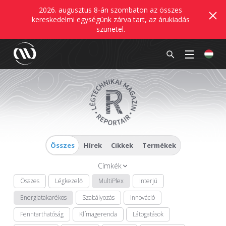
2026. augusztus 8-án szombaton az összes
kereskedelmi egységünk zárva tart, az árukiadás
szünetel.
Összes
Hírek
Cikkek
Termékek
Címkék
Összes
Légkezelő
MultiPlex
Interjú
Energiatakarékos
Szabályozás
Innováció
Fenntarthatóság
Klímagerenda
Látogatások