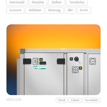
Anemosztát
Akusztika
Szoftver
Tanúsítvány
Eurovent
Kiállítások
Biztonság
BIM
Archív
2025.12.05.
Hírek
Cikkek
Termékek