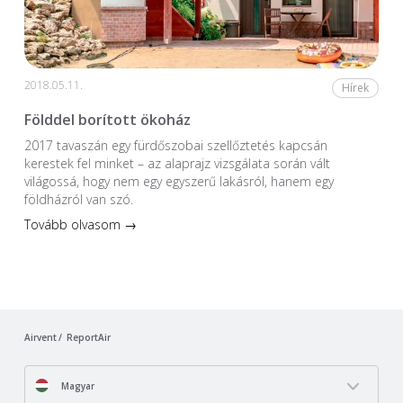
2018.05.11.
Hírek
Földdel borított ökoház
2017 tavaszán egy fürdőszobai szellőztetés kapcsán
kerestek fel minket – az alaprajz vizsgálata során vált
világossá, hogy nem egy egyszerű lakásról, hanem egy
földházról van szó.
Tovább olvasom →
Airvent
ReportAir
Magyar