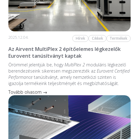
2025.12.04.
Hírek
Cikkek
Termékek
Az Airvent MultiPlex 2 építőelemes légkezelők
Eurovent tanúsítványt kaptak
Örömmel jelentjük be, hogy
MultiPlex 2
moduláris légkezelő
berendezéseink sikeresen megszerezték az
Eurovent Certified
Performance
tanúsítványt, amely nemzetközi szinten is
igazolja termékeink teljesítményét és megbízhatóságát.
Tovább olvasom →