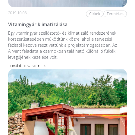
2019.10.08.
Cikkek
Termékek
Vitamingyár klimatizálása
Egy vitamingyár szellőztető- és klimatizáló rendszerének
korszerűsítésében működtünk közre, ahol a tervezési
fázistól kezdve részt vettünk a projekttámogatásban. Az
Airvent feladata a csarnokban található különálló fülkék
levegőjének kezelése volt.
Tovább olvasom →