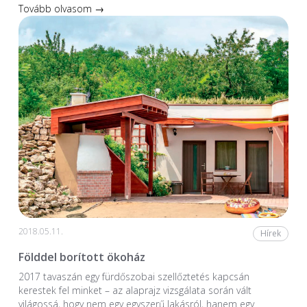
Tovább olvasom →
2018.05.11.
Hírek
Földdel borított ökoház
2017 tavaszán egy fürdőszobai szellőztetés kapcsán
kerestek fel minket – az alaprajz vizsgálata során vált
világossá, hogy nem egy egyszerű lakásról, hanem egy