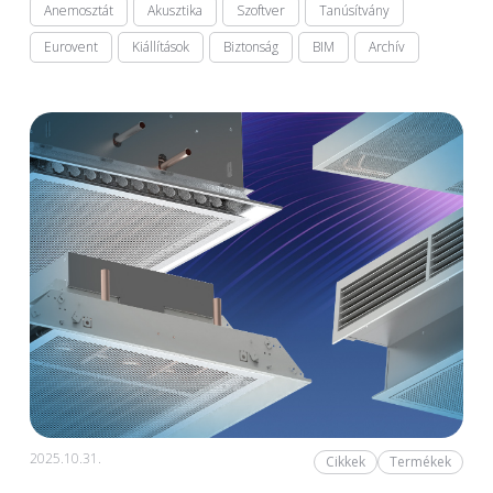
Anemosztát
Akusztika
Szoftver
Tanúsítvány
Eurovent
Kiállítások
Biztonság
BIM
Archív
2025.10.31.
Cikkek
Termékek