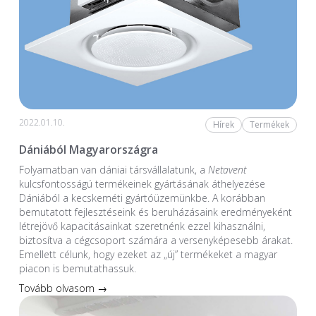
2022.01.10.
Hírek
Termékek
Dániából Magyarországra
Folyamatban van dániai társvállalatunk, a
Netavent
kulcsfontosságú termékeinek gyártásának áthelyezése
Dániából a kecskeméti gyártóüzemünkbe. A korábban
bemutatott fejlesztéseink és beruházásaink eredményeként
létrejövő kapacitásainkat szeretnénk ezzel kihasználni,
biztosítva a cégcsoport számára a versenyképesebb árakat.
Emellett célunk, hogy ezeket az „új” termékeket a magyar
piacon is bemutathassuk.
Tovább olvasom →