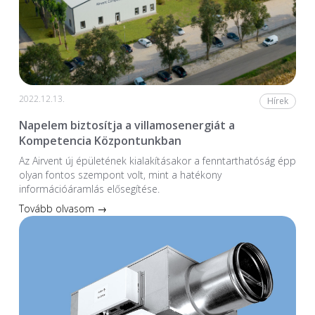
2022.12.13.
Hírek
Napelem biztosítja a villamosenergiát a
Kompetencia Központunkban
Az Airvent új épületének kialakításakor a fenntarthatóság épp
olyan fontos szempont volt, mint a hatékony
információáramlás elősegítése.
Tovább olvasom →