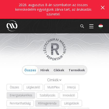
2026. augusztus 8-án szombaton az összes
kereskedelmi egységünk zárva tart, az árukiadás
szünetel.
Összes
Hírek
Cikkek
Termékek
Címkék
Összes
Légkezelő
MultiPlex
Interjú
Energiatakarékos
Szabályozás
Innováció
Fenntarthatóság
Klímagerenda
Látogatások