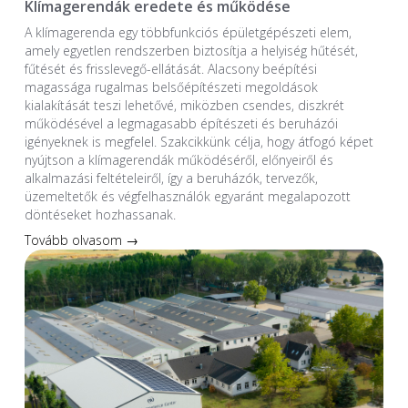
Klímagerendák eredete és működése
A klímagerenda egy többfunkciós épületgépészeti elem,
amely egyetlen rendszerben biztosítja a helyiség hűtését,
fűtését és frisslevegő-ellátását. Alacsony beépítési
magassága rugalmas belsőépítészeti megoldások
kialakítását teszi lehetővé, miközben csendes, diszkrét
működésével a legmagasabb építészeti és beruházói
igényeknek is megfelel. Szakcikkünk célja, hogy átfogó képet
nyújtson a klímagerendák működéséről, előnyeiről és
alkalmazási feltételeiről, így a beruházók, tervezők,
üzemeltetők és végfelhasználók egyaránt megalapozott
döntéseket hozhassanak.
Tovább olvasom →