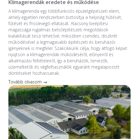
Klímagerendák eredete és működése
A klímagerenda egy többfunkciós épületgépészeti elem,
amely egyetlen rendszerben biztosítja a helyiség hűtését,
fűtését és frisslevegő-ellátását. Alacsony beépítési
magassága rugalmas belsőépítészeti megoldások
kialakítását teszi lehetővé, miközben csendes, diszkrét
működésével a legmagasabb építészeti és beruházói
igényeknek is megfelel. Szakcikkünk célja, hogy átfogó képet
nyújtson a klímagerendák működéséről, előnyeiről és
alkalmazási feltételeiről, így a beruházók, tervezők,
üzemeltetők és végfelhasználók egyaránt megalapozott
döntéseket hozhassanak.
Tovább olvasom →