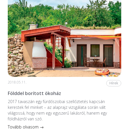
2018.05.11.
Hírek
Földdel borított ökoház
2017 tavaszán egy fürdőszobai szellőztetés kapcsán
kerestek fel minket – az alaprajz vizsgálata során vált
világossá, hogy nem egy egyszerű lakásról, hanem egy
földházról van szó.
Tovább olvasom →