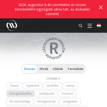
2026. augusztus 8-án szombaton az összes
kereskedelmi egységünk zárva tart, az árukiadás
szünetel.
Összes
Hírek
Cikkek
Termékek
Címkék
Összes
Légkezelő
MultiPlex
Interjú
Energiatakarékos
Szabályozás
Innováció
Fenntarthatóság
Klímagerenda
Látogatások