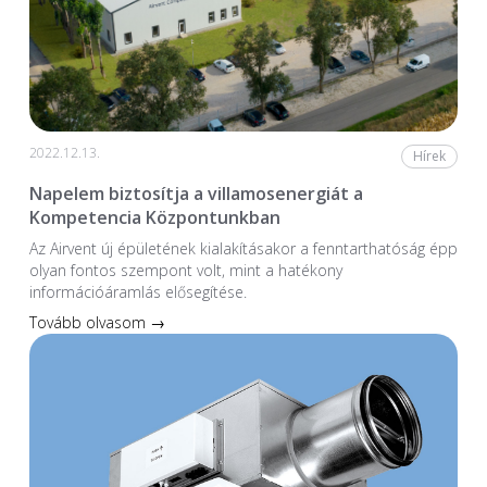
2022.12.13.
Hírek
Napelem biztosítja a villamosenergiát a
Kompetencia Központunkban
Az Airvent új épületének kialakításakor a fenntarthatóság épp
olyan fontos szempont volt, mint a hatékony
információáramlás elősegítése.
Tovább olvasom →