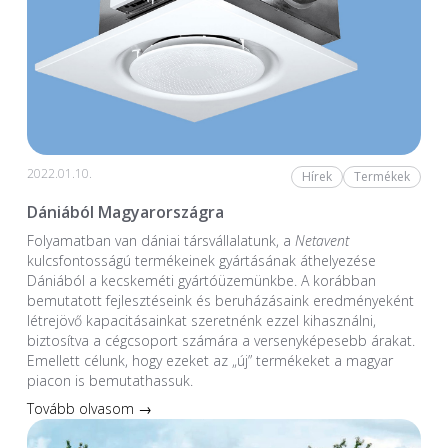
2022.01.10.
Hírek
Termékek
Dániából Magyarországra
Folyamatban van dániai társvállalatunk, a
Netavent
kulcsfontosságú termékeinek gyártásának áthelyezése
Dániából a kecskeméti gyártóüzemünkbe. A korábban
bemutatott fejlesztéseink és beruházásaink eredményeként
létrejövő kapacitásainkat szeretnénk ezzel kihasználni,
biztosítva a cégcsoport számára a versenyképesebb árakat.
Emellett célunk, hogy ezeket az „új” termékeket a magyar
piacon is bemutathassuk.
Tovább olvasom →