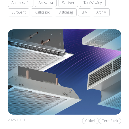
Anemosztát
Akusztika
Szoftver
Tanúsítvány
Eurovent
Kiállítások
Biztonság
BIM
Archív
2025.10.31.
Cikkek
Termékek