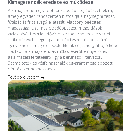
Klímagerendák eredete és működése
A klímagerenda egy többfunkciós épületgépészeti elem,
amely egyetlen rendszerben biztosítja a helyiség hűtését,
fűtését és frisslevegő-ellátását. Alacsony beépítési
magassága rugalmas belsőépítészeti megoldások
kialakítását teszi lehetővé, miközben csendes, diszkrét
működésével a legmagasabb építészeti és beruházói
igényeknek is megfelel. Szakcikkünk célja, hogy átfogó képet
nyújtson a klímagerendák működéséről, előnyeiről és
alkalmazási feltételeiről, így a beruházók, tervezők,
üzemeltetők és végfelhasználók egyaránt megalapozott
döntéseket hozhassanak.
Tovább olvasom →