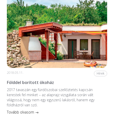
2018.05.11.
Hírek
Földdel borított ökoház
2017 tavaszán egy fürdőszobai szellőztetés kapcsán
kerestek fel minket – az alaprajz vizsgálata során vált
világossá, hogy nem egy egyszerű lakásról, hanem egy
földházról van szó.
Tovább olvasom →