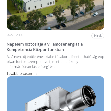
2022.12.13.
Hírek
Napelem biztosítja a villamosenergiát a
Kompetencia Központunkban
Az Airvent új épületének kialakításakor a fenntarthatóság épp
olyan fontos szempont volt, mint a hatékony
információáramlás elősegítése.
Tovább olvasom →