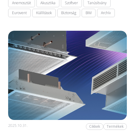
Anemosztát
Akusztika
Szoftver
Tanúsítvány
Eurovent
Kiállítások
Biztonság
BIM
Archív
2025.10.31.
Cikkek
Termékek