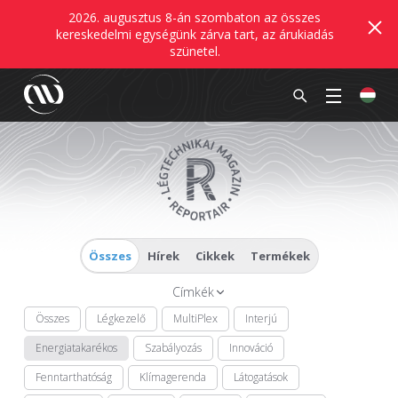
2026. augusztus 8-án szombaton az összes
kereskedelmi egységünk zárva tart, az árukiadás
szünetel.
Összes
Hírek
Cikkek
Termékek
Címkék
Összes
Légkezelő
MultiPlex
Interjú
Energiatakarékos
Szabályozás
Innováció
Fenntarthatóság
Klímagerenda
Látogatások