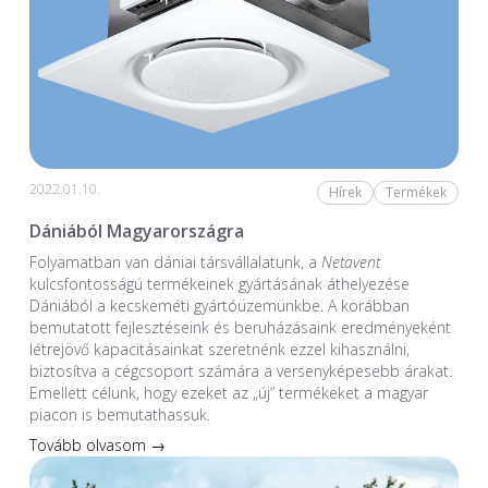
2022.01.10.
Hírek
Termékek
Dániából Magyarországra
Folyamatban van dániai társvállalatunk, a
Netavent
kulcsfontosságú termékeinek gyártásának áthelyezése
Dániából a kecskeméti gyártóüzemünkbe. A korábban
bemutatott fejlesztéseink és beruházásaink eredményeként
létrejövő kapacitásainkat szeretnénk ezzel kihasználni,
biztosítva a cégcsoport számára a versenyképesebb árakat.
Emellett célunk, hogy ezeket az „új” termékeket a magyar
piacon is bemutathassuk.
Tovább olvasom →