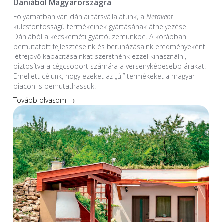
Dániából Magyarországra
Folyamatban van dániai társvállalatunk, a
Netavent
kulcsfontosságú termékeinek gyártásának áthelyezése
Dániából a kecskeméti gyártóüzemünkbe. A korábban
bemutatott fejlesztéseink és beruházásaink eredményeként
létrejövő kapacitásainkat szeretnénk ezzel kihasználni,
biztosítva a cégcsoport számára a versenyképesebb árakat.
Emellett célunk, hogy ezeket az „új” termékeket a magyar
piacon is bemutathassuk.
Tovább olvasom →