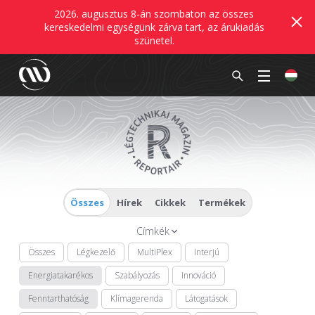
2026. augusztus 8-án szombaton az összes
kereskedelmi egységünk zárva tart, az árukiadás
szünetel.
Összes
Hírek
Cikkek
Termékek
Címkék
Összes
Légkezelő
MultiPlex
Interjú
Energiatakarékos
Szabályozás
Innováció
Fenntarthatóság
Klímagerenda
Látogatások