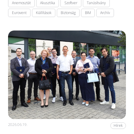
Anemosztát
Akusztika
Szoftver
Tanúsítvány
Eurovent
Kiállítások
Biztonság
BIM
Archív
2026.06.19.
Hírek