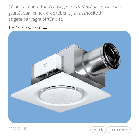
Célunk a fenntartható anyagok részarányának növelése a
gyártásban, ennek érdekében újrahasznosított
szigetelőanyagra tértünk át.
Tovább olvasom →
2022.01.10.
Hírek
Termékek