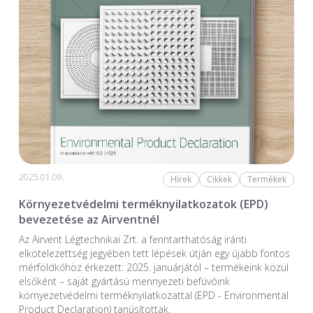
2025.01.09.
Hírek
Cikkek
Termékek
Környezetvédelmi terméknyilatkozatok (EPD)
bevezetése az Airventnél
Az Airvent Légtechnikai Zrt. a fenntarthatóság iránti
elkötelezettség jegyében tett lépések útján egy újabb fontos
mérföldkőhöz érkezett: 2025. januárjától – termékeink közül
elsőként – saját gyártású mennyezeti befúvóink
környezetvédelmi terméknyilatkozattal (EPD - Environmental
Product Declaration) tanúsítottak.