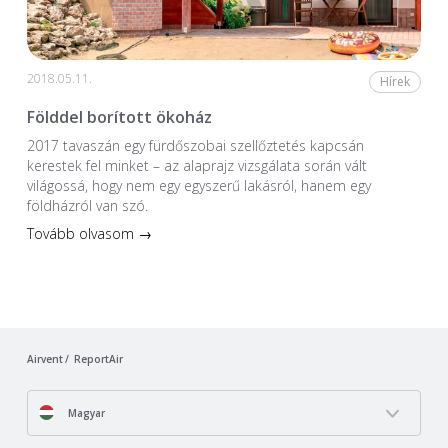
2018.05.11.
Hírek
Földdel borított ökoház
2017 tavaszán egy fürdőszobai szellőztetés kapcsán
kerestek fel minket – az alaprajz vizsgálata során vált
világossá, hogy nem egy egyszerű lakásról, hanem egy
földházról van szó.
Tovább olvasom →
Airvent
ReportAir
Magyar