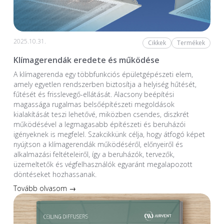
2025.10.31.
Cikkek
Termékek
Klímagerendák eredete és működése
A klímagerenda egy többfunkciós épületgépészeti elem,
amely egyetlen rendszerben biztosítja a helyiség hűtését,
fűtését és frisslevegő-ellátását. Alacsony beépítési
magassága rugalmas belsőépítészeti megoldások
kialakítását teszi lehetővé, miközben csendes, diszkrét
működésével a legmagasabb építészeti és beruházói
igényeknek is megfelel. Szakcikkünk célja, hogy átfogó képet
nyújtson a klímagerendák működéséről, előnyeiről és
alkalmazási feltételeiről, így a beruházók, tervezők,
üzemeltetők és végfelhasználók egyaránt megalapozott
döntéseket hozhassanak.
Tovább olvasom →