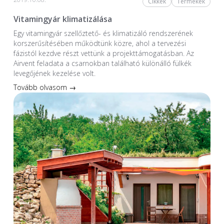
Cikkek
Termékek
Vitamingyár klimatizálása
Egy vitamingyár szellőztető- és klimatizáló rendszerének
korszerűsítésében működtünk közre, ahol a tervezési
fázistól kezdve részt vettünk a projekttámogatásban. Az
Airvent feladata a csarnokban található különálló fülkék
levegőjének kezelése volt.
Tovább olvasom →