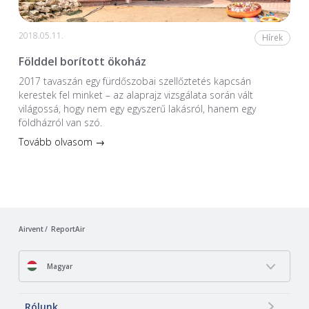
2018.05.11.
Hírek
Földdel borított ökoház
2017 tavaszán egy fürdőszobai szellőztetés kapcsán
kerestek fel minket – az alaprajz vizsgálata során vált
világossá, hogy nem egy egyszerű lakásról, hanem egy
földházról van szó.
Tovább olvasom →
Airvent
ReportAir
Magyar
Rólunk