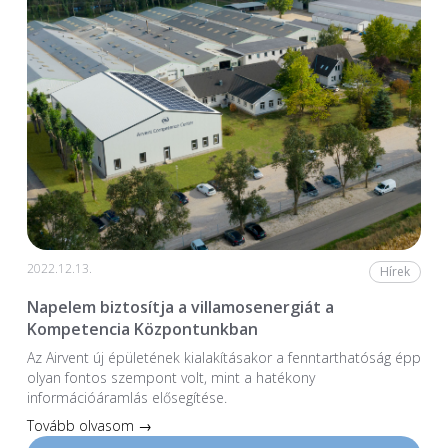
2022.12.13.
Hírek
Napelem biztosítja a villamosenergiát a
Kompetencia Központunkban
Az Airvent új épületének kialakításakor a fenntarthatóság épp
olyan fontos szempont volt, mint a hatékony
információáramlás elősegítése.
Tovább olvasom →