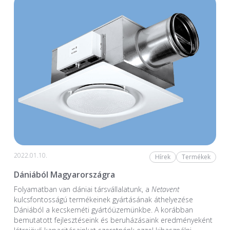
2022.01.10.
Hírek
Termékek
Dániából Magyarországra
Folyamatban van dániai társvállalatunk, a
Netavent
kulcsfontosságú termékeinek gyártásának áthelyezése
Dániából a kecskeméti gyártóüzemünkbe. A korábban
bemutatott fejlesztéseink és beruházásaink eredményeként