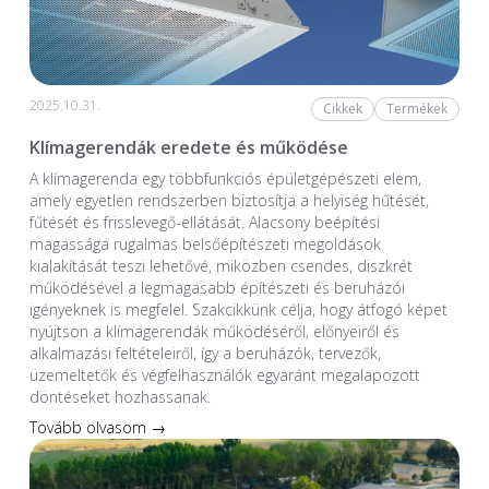
2025.10.31.
Cikkek
Termékek
Klímagerendák eredete és működése
A klímagerenda egy többfunkciós épületgépészeti elem,
amely egyetlen rendszerben biztosítja a helyiség hűtését,
fűtését és frisslevegő-ellátását. Alacsony beépítési
magassága rugalmas belsőépítészeti megoldások
kialakítását teszi lehetővé, miközben csendes, diszkrét
működésével a legmagasabb építészeti és beruházói
igényeknek is megfelel. Szakcikkünk célja, hogy átfogó képet
nyújtson a klímagerendák működéséről, előnyeiről és
alkalmazási feltételeiről, így a beruházók, tervezők,
üzemeltetők és végfelhasználók egyaránt megalapozott
döntéseket hozhassanak.
Tovább olvasom →