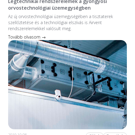
Légtechnikai rendszerelemek a gyöngyösi
orvostechnológiai üzemegységben
Az új orvostechnológiai üzem­egységében a tiszta­terek
szellőztetése és a technológiai elszívás is Airvent
rendszerelemekkel valósult meg.
Tovább olvasom →
2019.10.08.