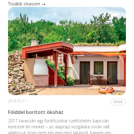
Tovább olvasom →
2018.05.11.
Hírek
Földdel borított ökoház
2017 tavaszán egy fürdőszobai szellőztetés kapcsán
kerestek fel minket – az alaprajz vizsgálata során vált
világossá, hogy nem egy egyszerű lakásról, hanem egy