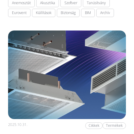
Anemosztát
Akusztika
Szoftver
Tanúsítvány
Eurovent
Kiállítások
Biztonság
BIM
Archív
2025.10.31.
Cikkek
Termékek