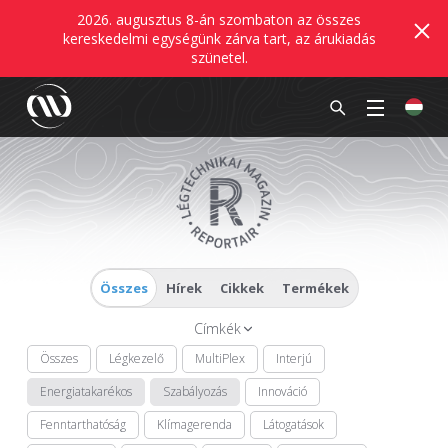
2026. augusztus 8-án szombaton az összes
kereskedelmi egységünk zárva tart, az árukiadás
szünetel.
Összes
Hírek
Cikkek
Termékek
Címkék
Összes
Légkezelő
MultiPlex
Interjú
Energiatakarékos
Szabályozás
Innováció
Fenntarthatóság
Klímagerenda
Látogatások