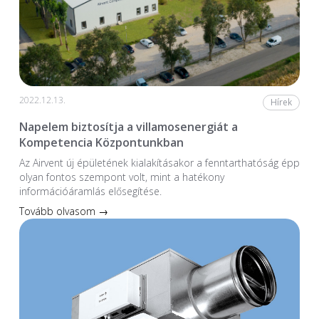
2022.12.13.
Hírek
Napelem biztosítja a villamosenergiát a
Kompetencia Központunkban
Az Airvent új épületének kialakításakor a fenntarthatóság épp
olyan fontos szempont volt, mint a hatékony
információáramlás elősegítése.
Tovább olvasom →