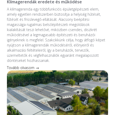
Klímagerendák eredete és működése
A klímagerenda egy többfunkciós épületgépészeti elem,
amely egyetlen rendszerben biztosítja a helyiség hűtését,
fűtését és frisslevegő-ellátását. Alacsony beépítési
magassága rugalmas belsőépítészeti megoldások
kialakítását teszi lehetővé, miközben csendes, diszkrét
működésével a legmagasabb építészeti és beruházói
igényeknek is megfelel. Szakcikkünk célja, hogy átfogó képet
nyújtson a klímagerendák működéséről, előnyeiről és
alkalmazási feltételeiről, így a beruházók, tervezők,
üzemeltetők és végfelhasználók egyaránt megalapozott
döntéseket hozhassanak.
Tovább olvasom →