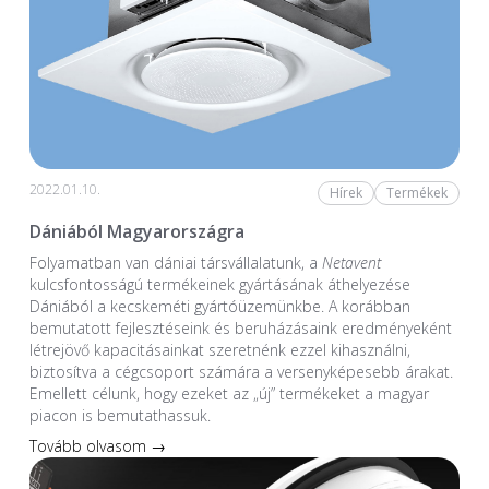
2022.01.10.
Hírek
Termékek
Dániából Magyarországra
Folyamatban van dániai társvállalatunk, a
Netavent
kulcsfontosságú termékeinek gyártásának áthelyezése
Dániából a kecskeméti gyártóüzemünkbe. A korábban
bemutatott fejlesztéseink és beruházásaink eredményeként
létrejövő kapacitásainkat szeretnénk ezzel kihasználni,
biztosítva a cégcsoport számára a versenyképesebb árakat.
Emellett célunk, hogy ezeket az „új” termékeket a magyar
piacon is bemutathassuk.
Tovább olvasom →