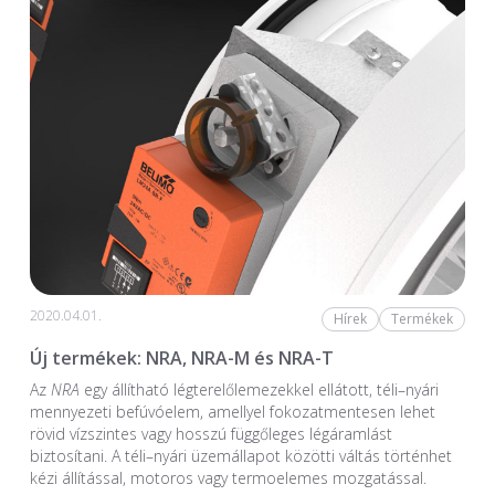
2020.04.01.
Hírek
Termékek
Új termékek: NRA, NRA-M és NRA-T
Az
NRA
egy állítható légterelőlemezekkel ellátott, téli–nyári
mennyezeti befúvóelem, amellyel fokozatmentesen lehet
rövid vízszintes vagy hosszú függőleges légáramlást
biztosítani. A téli–nyári üzemállapot közötti váltás történhet
kézi állítással, motoros vagy termoelemes mozgatással.