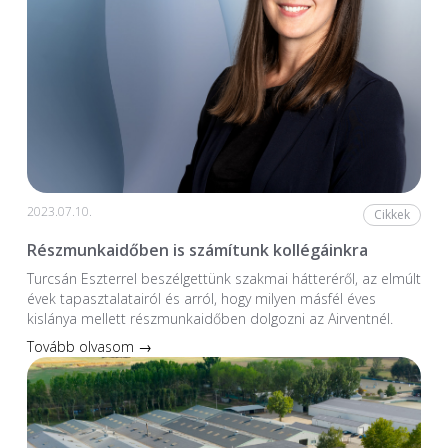
2023.07.10.
Cikkek
Részmunkaidőben is számítunk kollégáinkra
Turcsán Eszterrel beszélgettünk szakmai hátteréről, az elmúlt
évek tapasztalatairól és arról, hogy milyen másfél éves
kislánya mellett részmunkaidőben dolgozni az Airventnél.
Tovább olvasom →