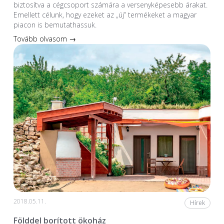
biztosítva a cégcsoport számára a versenyképesebb árakat.
Emellett célunk, hogy ezeket az „új” termékeket a magyar
piacon is bemutathassuk.
Tovább olvasom →
2018.05.11.
Hírek
Földdel borított ökoház