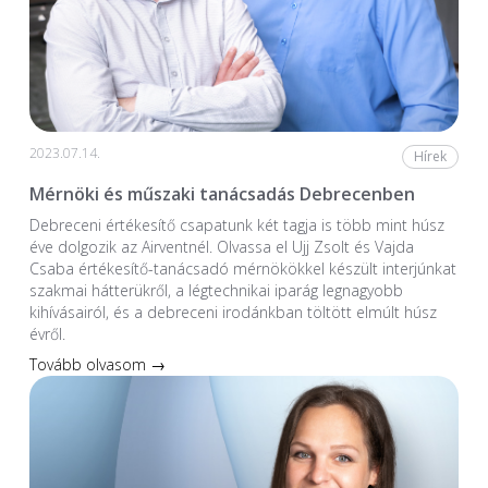
2023.07.14.
Hírek
Mérnöki és műszaki tanácsadás Debrecenben
Debreceni értékesítő csapatunk két tagja is több mint húsz
éve dolgozik az Airventnél. Olvassa el Ujj Zsolt és Vajda
Csaba értékesítő-tanácsadó mérnökökkel készült interjúnkat
szakmai hátterükről, a légtechnikai iparág legnagyobb
kihívásairól, és a debreceni irodánkban töltött elmúlt húsz
évről.
Tovább olvasom →