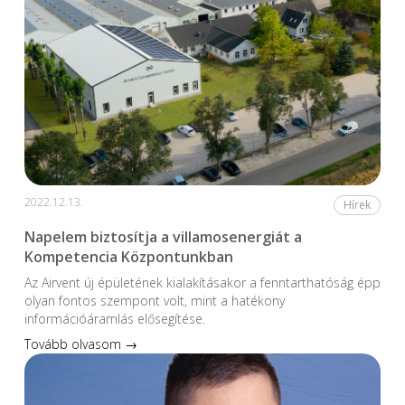
2022.12.13.
Hírek
Napelem biztosítja a villamosenergiát a
Kompetencia Központunkban
Az Airvent új épületének kialakításakor a fenntarthatóság épp
olyan fontos szempont volt, mint a hatékony
információáramlás elősegítése.
Tovább olvasom →