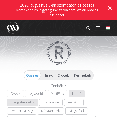
2026. augusztus 8-án szombaton az összes
kereskedelmi egységünk zárva tart, az árukiadás
szünetel.
Összes
Hírek
Cikkek
Termékek
Címkék
Összes
Légkezelő
MultiPlex
Interjú
Energiatakarékos
Szabályozás
Innováció
Fenntarthatóság
Klímagerenda
Látogatások