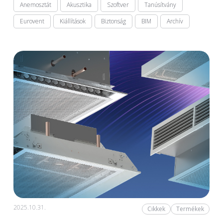
Anemosztát
Akusztika
Szoftver
Tanúsítvány
Eurovent
Kiállítások
Biztonság
BIM
Archív
2025.10.31.
Cikkek
Termékek