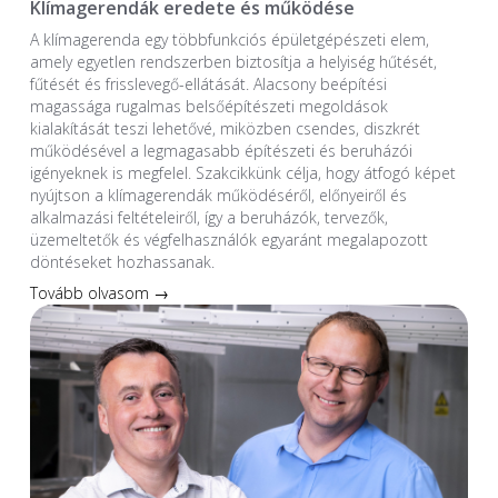
Klímagerendák eredete és működése
A klímagerenda egy többfunkciós épületgépészeti elem,
amely egyetlen rendszerben biztosítja a helyiség hűtését,
fűtését és frisslevegő-ellátását. Alacsony beépítési
magassága rugalmas belsőépítészeti megoldások
kialakítását teszi lehetővé, miközben csendes, diszkrét
működésével a legmagasabb építészeti és beruházói
igényeknek is megfelel. Szakcikkünk célja, hogy átfogó képet
nyújtson a klímagerendák működéséről, előnyeiről és
alkalmazási feltételeiről, így a beruházók, tervezők,
üzemeltetők és végfelhasználók egyaránt megalapozott
döntéseket hozhassanak.
Tovább olvasom →