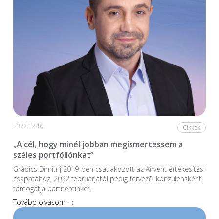
2022.12.10.
Cikkek
„A cél, hogy minél jobban megismertessem a
széles portfóliónkat”
Grábics Dimitrij 2019-ben csatlakozott az Airvent értékesítési
csapatához, 2022 februárjától pedig tervezői konzulensként
támogatja partnereinket.
Tovább olvasom →