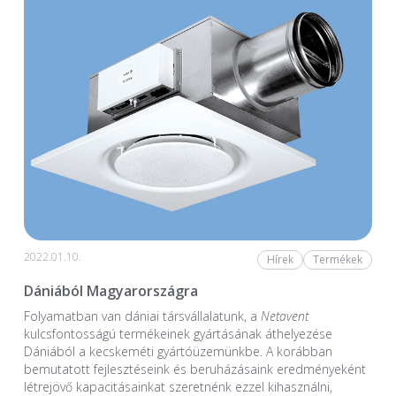
2022.01.10.
Hírek
Termékek
Dániából Magyarországra
Folyamatban van dániai társvállalatunk, a
Netavent
kulcsfontosságú termékeinek gyártásának áthelyezése
Dániából a kecskeméti gyártóüzemünkbe. A korábban
bemutatott fejlesztéseink és beruházásaink eredményeként
létrejövő kapacitásainkat szeretnénk ezzel kihasználni,