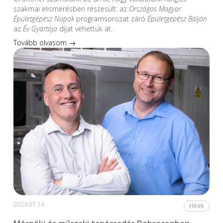
szakmai elismerésben részesült: az
Országos Magyar
Épületgépész Napok
programsorozat záró
Épületgépész Bálján
az
Év Gyártója
díjat vehettük át.
Tovább olvasom →
2023.07.14.
Hírek