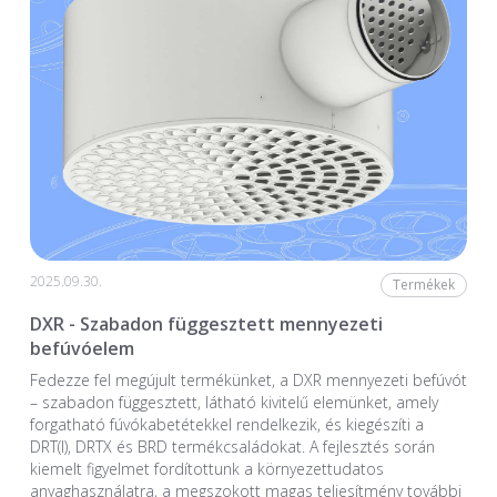
2025.09.30.
Termékek
DXR - Szabadon függesztett mennyezeti
befúvóelem
Fedezze fel megújult termékünket, a DXR mennyezeti befúvót
– szabadon függesztett, látható kivitelű elemünket, amely
forgatható fúvókabetétekkel rendelkezik, és kiegészíti a
DRT(I), DRTX és BRD termékcsaládokat. A fejlesztés során
kiemelt figyelmet fordítottunk a környezettudatos
anyaghasználatra, a megszokott magas teljesítmény további