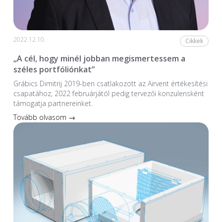
2022.12.10.
Cikkek
„A cél, hogy minél jobban megismertessem a
széles portfóliónkat”
Grábics Dimitrij 2019-ben csatlakozott az Airvent értékesítési
csapatához, 2022 februárjától pedig tervezői konzulensként
támogatja partnereinket.
Tovább olvasom →