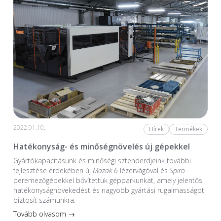
2022.01.10.
Hírek
Termékek
Hatékonyság- és minőségnövelés új gépekkel
Gyártókapacitásunk és minőségi sztenderdjeink további
fejlesztése érdekében új
Mazak 6
lézervágóval és
Spiro
peremezőgépekkel bővítettük gépparkunkat, amely jelentős
hatékonyságnövekedést és nagyobb gyártási rugalmasságot
biztosít számunkra.
Tovább olvasom →