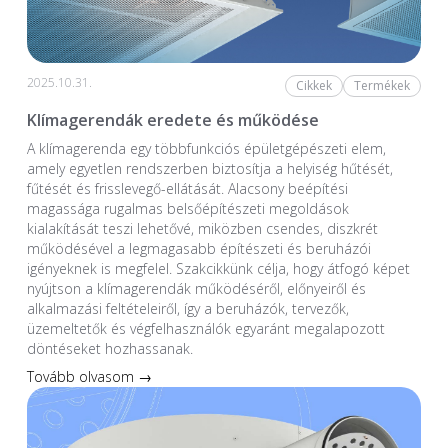
2025.10.31.
Cikkek
Termékek
Klímagerendák eredete és működése
A klímagerenda egy többfunkciós épületgépészeti elem,
amely egyetlen rendszerben biztosítja a helyiség hűtését,
fűtését és frisslevegő-ellátását. Alacsony beépítési
magassága rugalmas belsőépítészeti megoldások
kialakítását teszi lehetővé, miközben csendes, diszkrét
működésével a legmagasabb építészeti és beruházói
igényeknek is megfelel. Szakcikkünk célja, hogy átfogó képet
nyújtson a klímagerendák működéséről, előnyeiről és
alkalmazási feltételeiről, így a beruházók, tervezők,
üzemeltetők és végfelhasználók egyaránt megalapozott
döntéseket hozhassanak.
Tovább olvasom →