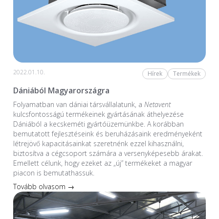
2022.01.10.
Hírek
Termékek
Dániából Magyarországra
Folyamatban van dániai társvállalatunk, a
Netavent
kulcsfontosságú termékeinek gyártásának áthelyezése
Dániából a kecskeméti gyártóüzemünkbe. A korábban
bemutatott fejlesztéseink és beruházásaink eredményeként
létrejövő kapacitásainkat szeretnénk ezzel kihasználni,
biztosítva a cégcsoport számára a versenyképesebb árakat.
Emellett célunk, hogy ezeket az „új” termékeket a magyar
piacon is bemutathassuk.
Tovább olvasom →