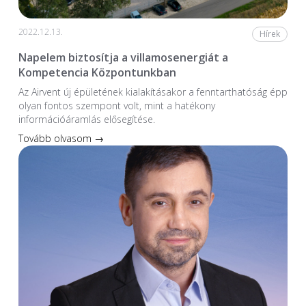
2022.12.13.
Hírek
Napelem biztosítja a villamosenergiát a
Kompetencia Központunkban
Az Airvent új épületének kialakításakor a fenntarthatóság épp
olyan fontos szempont volt, mint a hatékony
információáramlás elősegítése.
Tovább olvasom →