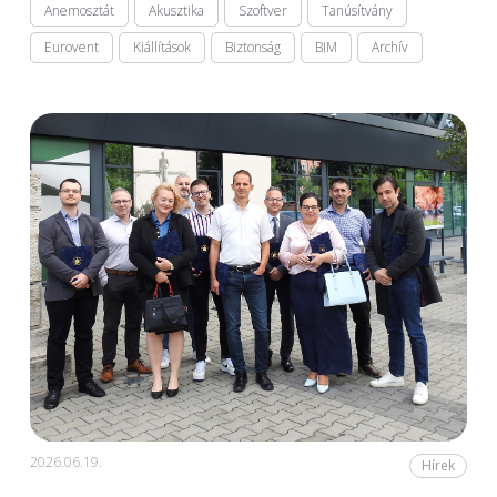
Anemosztát
Akusztika
Szoftver
Tanúsítvány
Eurovent
Kiállítások
Biztonság
BIM
Archív
2026.06.19.
Hírek