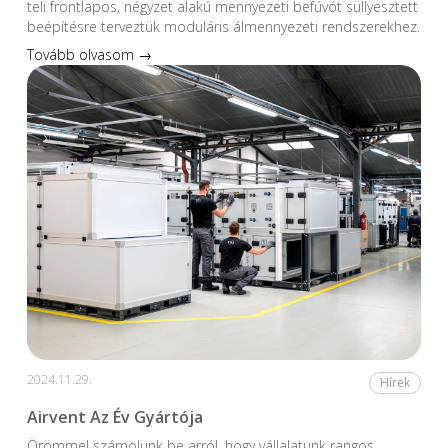
teli frontlapos, négyzet alakú mennyezeti befúvót süllyesztett
beépítésre terveztük moduláris álmennyezeti rendszerekhez.
Tovább olvasom →
2024.11.29.
Hírek
Airvent Az Év Gyártója
Örömmel számolunk be arról, hogy vállalatunk rangos