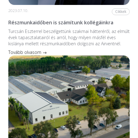
2023.07.10.
Cikkek
Részmunkaidőben is számítunk kollégáinkra
Turcsán Eszterrel beszélgettünk szakmai hátteréről, az elmúlt
évek tapasztalatairól és arról, hogy milyen másfél éves
kislánya mellett részmunkaidőben dolgozni az Airventnél.
Tovább olvasom →