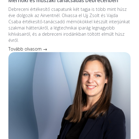
Mérnöki és műszaki tanácsadás Debrecenben
Debreceni értékesítő csapatunk két tagja is több mint húsz
éve dolgozik az Airventnél. Olvassa el Ujj Zsolt és Vajda
Csaba értékesítő-tanácsadó mérnökökkel készült interjúnkat
szakmai hátterükről, a légtechnikai iparág legnagyobb
kihívásairól, és a debreceni irodánkban töltött elmúlt húsz
évről.
Tovább olvasom →