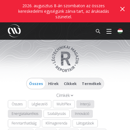
2026. augusztus 8-án szombaton az összes
kereskedelmi egységünk zárva tart, az árukiadás
szünetel.
Összes
Hírek
Cikkek
Termékek
Címkék
Összes
Légkezelő
MultiPlex
Interjú
Energiatakarékos
Szabályozás
Innováció
Fenntarthatóság
Klímagerenda
Látogatások