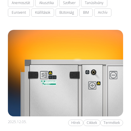
Anemosztát
Akusztika
Szoftver
Tanúsítvány
Eurovent
Kiállítások
Biztonság
BIM
Archív
2025.12.05.
Hírek
Cikkek
Termékek