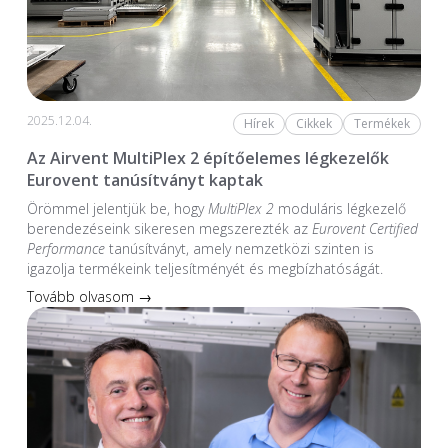
2025.12.04.
Hírek
Cikkek
Termékek
Az Airvent MultiPlex 2 építőelemes légkezelők
Eurovent tanúsítványt kaptak
Örömmel jelentjük be, hogy
MultiPlex 2
moduláris légkezelő
berendezéseink sikeresen megszerezték az
Eurovent Certified
Performance
tanúsítványt, amely nemzetközi szinten is
igazolja termékeink teljesítményét és megbízhatóságát.
Tovább olvasom →