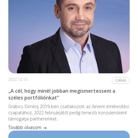
2022.12.10.
Cikkek
„A cél, hogy minél jobban megismertessem a
széles portfóliónkat”
Grábics Dimitrij 2019-ben csatlakozott az Airvent értékesítési
csapatához, 2022 februárjától pedig tervezői konzulensként
támogatja partnereinket.
Tovább olvasom →