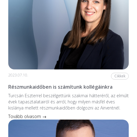
2023.07.10.
Cikkek
Részmunkaidőben is számítunk kollégáinkra
Turcsán Eszterrel beszélgettünk szakmai hátteréről, az elmúlt
évek tapasztalatairól és arról, hogy milyen másfél éves
kislánya mellett részmunkaidőben dolgozni az Airventnél.
Tovább olvasom →