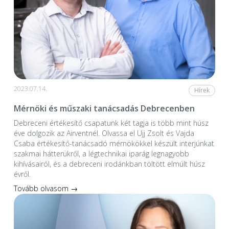
2023.07.14.
Hírek
Mérnöki és műszaki tanácsadás Debrecenben
Debreceni értékesítő csapatunk két tagja is több mint húsz
éve dolgozik az Airventnél. Olvassa el Ujj Zsolt és Vajda
Csaba értékesítő-tanácsadó mérnökökkel készült interjúnkat
szakmai hátterükről, a légtechnikai iparág legnagyobb
kihívásairól, és a debreceni irodánkban töltött elmúlt húsz
évről.
Tovább olvasom →