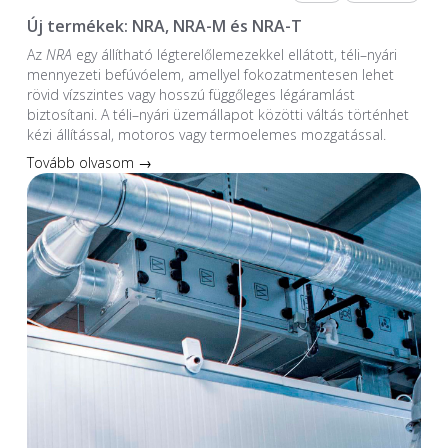
Új termékek: NRA, NRA-M és NRA-T
Az
NRA
egy állítható légterelőlemezekkel ellátott, téli–nyári
mennyezeti befúvóelem, amellyel fokozatmentesen lehet
rövid vízszintes vagy hosszú függőleges légáramlást
biztosítani. A téli–nyári üzemállapot közötti váltás történhet
kézi állítással, motoros vagy termoelemes mozgatással.
Tovább olvasom →