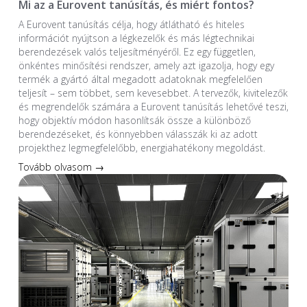
Mi az a Eurovent tanúsítás, és miért fontos?
A Eurovent tanúsítás célja, hogy átlátható és hiteles
információt nyújtson a légkezelők és más légtechnikai
berendezések valós teljesítményéről. Ez egy független,
önkéntes minősítési rendszer, amely azt igazolja, hogy egy
termék a gyártó által megadott adatoknak megfelelően
teljesít – sem többet, sem kevesebbet. A tervezők, kivitelezők
és megrendelők számára a Eurovent tanúsítás lehetővé teszi,
hogy objektív módon hasonlítsák össze a különböző
berendezéseket, és könnyebben válasszák ki az adott
projekthez legmegfelelőbb, energiahatékony megoldást.
Tovább olvasom →