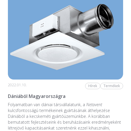
2022.01.10.
Hírek
Termékek
Dániából Magyarországra
Folyamatban van dániai társvállalatunk, a
Netavent
kulcsfontosságú termékeinek gyártásának áthelyezése
Dániából a kecskeméti gyártóüzemünkbe. A korábban
bemutatott fejlesztéseink és beruházásaink eredményeként
létrejövő kapacitásainkat szeretnénk ezzel kihasználni,