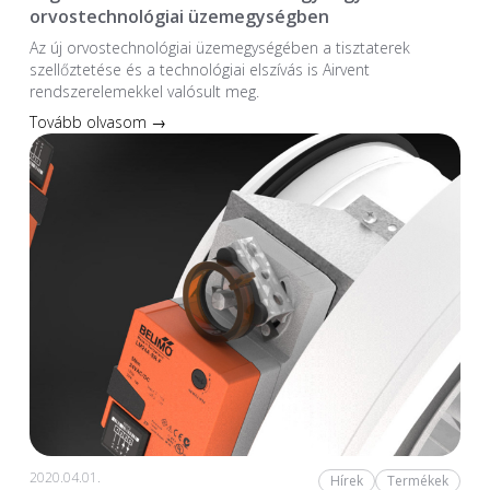
orvostechnológiai üzemegységben
Az új orvostechnológiai üzem­egységében a tiszta­terek
szellőztetése és a technológiai elszívás is Airvent
rendszerelemekkel valósult meg.
Tovább olvasom →
2020.04.01.
Hírek
Termékek