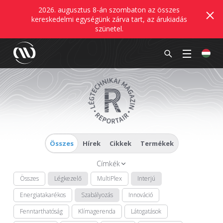
2026. augusztus 8-án szombaton az összes
kereskedelmi egységünk zárva tart, az árukiadás
szünetel.
Összes
Hírek
Cikkek
Termékek
Címkék
Összes
Légkezelő
MultiPlex
Interjú
Energiatakarékos
Szabályozás
Innováció
Fenntarthatóság
Klímagerenda
Látogatások