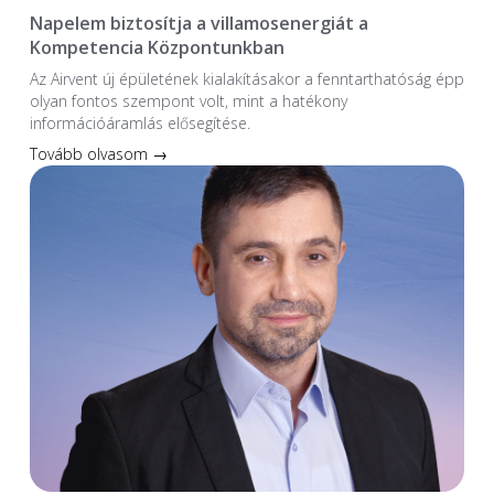
Napelem biztosítja a villamosenergiát a
Kompetencia Központunkban
Az Airvent új épületének kialakításakor a fenntarthatóság épp
olyan fontos szempont volt, mint a hatékony
információáramlás elősegítése.
Tovább olvasom →