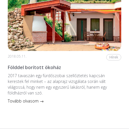
2018.05.11.
Hírek
Földdel borított ökoház
2017 tavaszán egy fürdőszobai szellőztetés kapcsán
kerestek fel minket – az alaprajz vizsgálata során vált
világossá, hogy nem egy egyszerű lakásról, hanem egy
földházról van szó.
Tovább olvasom →