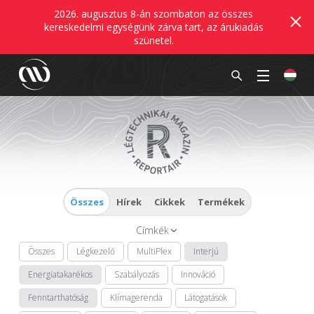
2026. augusztus 8-án szombaton az összes
kereskedelmi egységünk zárva tart, az árukiadás
szünetel.
Összes
Hírek
Cikkek
Termékek
Címkék
Összes
Légkezelő
MultiPlex
Interjú
Energiatakarékos
Szabályozás
Innováció
Fenntarthatóság
Klímagerenda
Látogatások