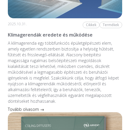
2025.10.31.
Cikkek
Termékek
Klímagerendák eredete és működése
A klímagerenda egy többfunkciós épületgépészeti elem,
amely egyetlen rendszerben biztosítja a helyiség hűtését,
fűtését és frisslevegő-ellátását. Alacsony beépítési
magassága rugalmas belsőépítészeti megoldások
kialakítását teszi lehetővé, miközben csendes, diszkrét
működésével a legmagasabb építészeti és beruházói
igényeknek is megfelel. Szakcikkünk célja, hogy átfogó képet
nyújtson a klímagerendák működéséről, előnyeiről és
alkalmazási feltételeiről, így a beruházók, tervezők,
üzemeltetők és végfelhasználók egyaránt megalapozott
döntéseket hozhassanak.
Tovább olvasom →