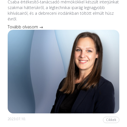
Csaba értékesítő-tanácsadó mérnökökkel készült interjúnkat
szakmai hátterükről, a légtechnikai iparág legnagyobb
kihívásairól, és a debreceni irodánkban töltött elmúlt húsz
évről.
Tovább olvasom →
2023.07.10.
Cikkek