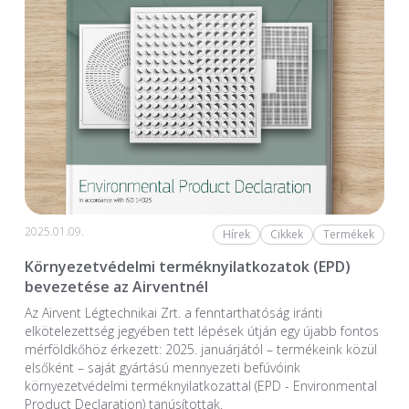
2025.01.09.
Hírek
Cikkek
Termékek
Környezetvédelmi terméknyilatkozatok (EPD)
bevezetése az Airventnél
Az Airvent Légtechnikai Zrt. a fenntarthatóság iránti
elkötelezettség jegyében tett lépések útján egy újabb fontos
mérföldkőhöz érkezett: 2025. januárjától – termékeink közül
elsőként – saját gyártású mennyezeti befúvóink
környezetvédelmi terméknyilatkozattal (EPD - Environmental
Product Declaration) tanúsítottak.