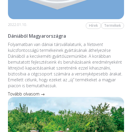
2022.01.10.
Hírek
Termékek
Dániából Magyarországra
Folyamatban van dániai társvállalatunk, a
Netavent
kulcsfontosságú termékeinek gyártásának áthelyezése
Dániából a kecskeméti gyártóüzemünkbe. A korábban
bemutatott fejlesztéseink és beruházásaink eredményeként
létrejövő kapacitásainkat szeretnénk ezzel kihasználni,
biztosítva a cégcsoport számára a versenyképesebb árakat.
Emellett célunk, hogy ezeket az „új” termékeket a magyar
piacon is bemutathassuk.
Tovább olvasom →