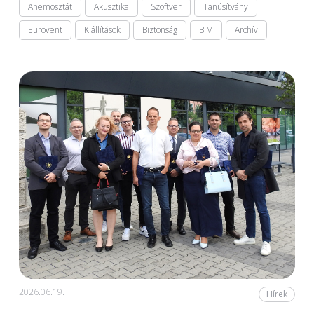
Anemosztát
Akusztika
Szoftver
Tanúsítvány
Eurovent
Kiállítások
Biztonság
BIM
Archív
2026.06.19.
Hírek