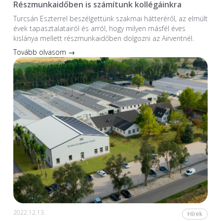
Részmunkaidőben is számítunk kollégáinkra
Turcsán Eszterrel beszélgettünk szakmai hátteréről, az elmúlt
évek tapasztalatairól és arról, hogy milyen másfél éves
kislánya mellett részmunkaidőben dolgozni az Airventnél.
Tovább olvasom →
2022.12.13.
Hírek