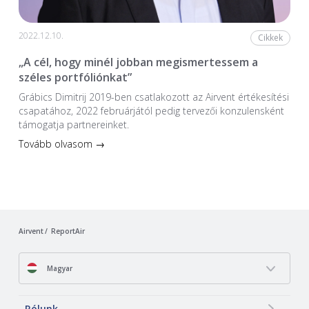
2022.12.10.
Cikkek
„A cél, hogy minél jobban megismertessem a
széles portfóliónkat”
Grábics Dimitrij 2019-ben csatlakozott az Airvent értékesítési
csapatához, 2022 februárjától pedig tervezői konzulensként
támogatja partnereinket.
Tovább olvasom →
Airvent
ReportAir
Magyar
Rólunk