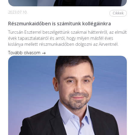
2023.07.10.
Cikkek
Részmunkaidőben is számítunk kollégáinkra
Turcsán Eszterrel beszélgettünk szakmai hátteréről, az elmúlt
évek tapasztalatairól és arról, hogy milyen másfél éves
kislánya mellett részmunkaidőben dolgozni az Airventnél.
Tovább olvasom →