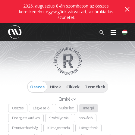
2026. augusztus 8-án szombaton az összes
kereskedelmi egységünk zárva tart, az árukiadás
szünetel.
Összes
Hírek
Cikkek
Termékek
Címkék
Összes
Légkezelő
MultiPlex
Interjú
Energiatakarékos
Szabályozás
Innováció
Fenntarthatóság
Klímagerenda
Látogatások