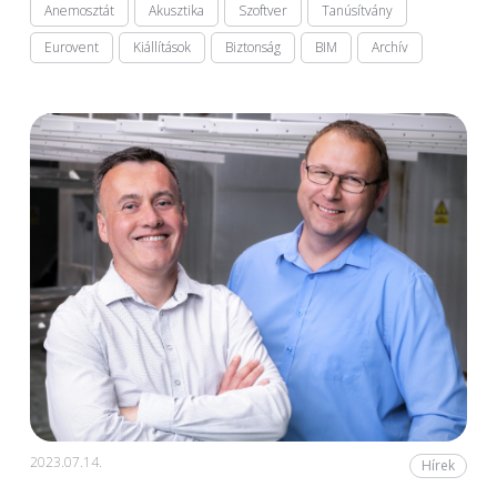
Anemosztát
Akusztika
Szoftver
Tanúsítvány
Eurovent
Kiállítások
Biztonság
BIM
Archív
2023.07.14.
Hírek