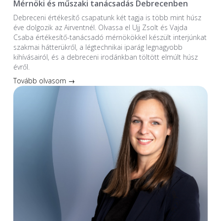
Mérnöki és műszaki tanácsadás Debrecenben
Debreceni értékesítő csapatunk két tagja is több mint húsz
éve dolgozik az Airventnél. Olvassa el Ujj Zsolt és Vajda
Csaba értékesítő-tanácsadó mérnökökkel készült interjúnkat
szakmai hátterükről, a légtechnikai iparág legnagyobb
kihívásairól, és a debreceni irodánkban töltött elmúlt húsz
évről.
Tovább olvasom →