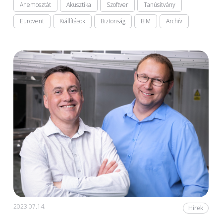
Anemosztát
Akusztika
Szoftver
Tanúsítvány
Eurovent
Kiállítások
Biztonság
BIM
Archív
2023.07.14.
Hírek