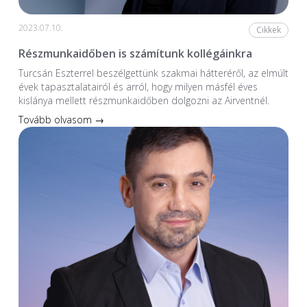
2023.07.10.
Cikkek
Részmunkaidőben is számítunk kollégáinkra
Turcsán Eszterrel beszélgettünk szakmai hátteréről, az elmúlt
évek tapasztalatairól és arról, hogy milyen másfél éves
kislánya mellett részmunkaidőben dolgozni az Airventnél.
Tovább olvasom →