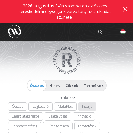
2026. augusztus 8-án szombaton az összes
kereskedelmi egységünk zárva tart, az árukiadás
szünetel.
Összes
Hírek
Cikkek
Termékek
Címkék
Összes
Légkezelő
MultiPlex
Interjú
Energiatakarékos
Szabályozás
Innováció
Fenntarthatóság
Klímagerenda
Látogatások