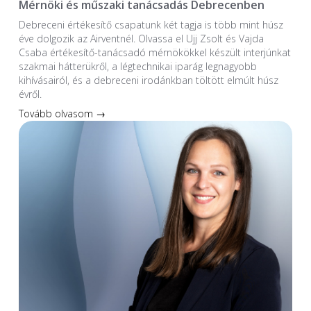
Mérnöki és műszaki tanácsadás Debrecenben
Debreceni értékesítő csapatunk két tagja is több mint húsz
éve dolgozik az Airventnél. Olvassa el Ujj Zsolt és Vajda
Csaba értékesítő-tanácsadó mérnökökkel készült interjúnkat
szakmai hátterükről, a légtechnikai iparág legnagyobb
kihívásairól, és a debreceni irodánkban töltött elmúlt húsz
évről.
Tovább olvasom →