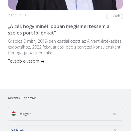
2022.12.10.
Cikkek
„A cél, hogy minél jobban megismertessem a
széles portfóliónkat”
Grábics Dimitrij 2019-ben csatlakozott az Airvent értékesítési
csapatához, 2022 februárjától pedig tervezői konzulensként
támogatja partnereinket.
Tovább olvasom →
Airvent
ReportAir
Magyar
Rólunk