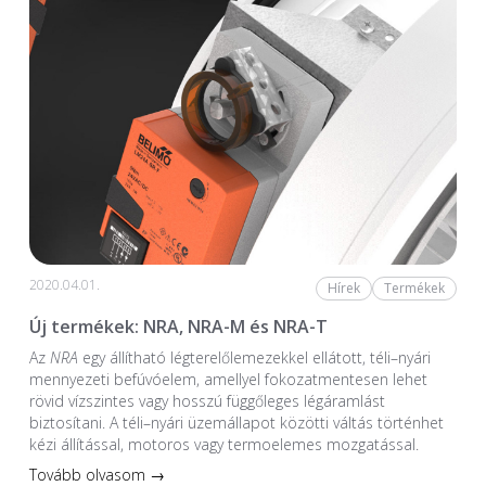
2020.04.01.
Hírek
Termékek
Új termékek: NRA, NRA-M és NRA-T
Az
NRA
egy állítható légterelőlemezekkel ellátott, téli–nyári
mennyezeti befúvóelem, amellyel fokozatmentesen lehet
rövid vízszintes vagy hosszú függőleges légáramlást
biztosítani. A téli–nyári üzemállapot közötti váltás történhet
kézi állítással, motoros vagy termoelemes mozgatással.
Tovább olvasom →