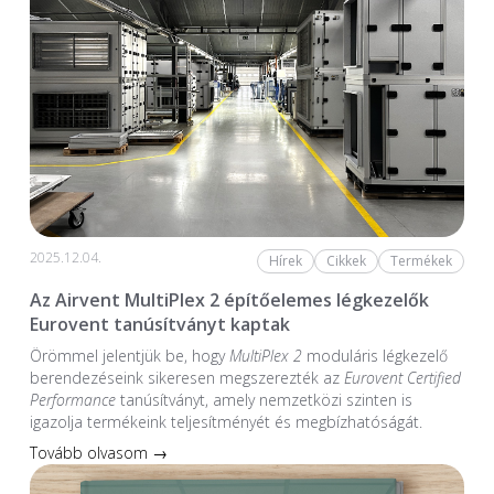
2025.12.04.
Hírek
Cikkek
Termékek
Az Airvent MultiPlex 2 építőelemes légkezelők
Eurovent tanúsítványt kaptak
Örömmel jelentjük be, hogy
MultiPlex 2
moduláris légkezelő
berendezéseink sikeresen megszerezték az
Eurovent Certified
Performance
tanúsítványt, amely nemzetközi szinten is
igazolja termékeink teljesítményét és megbízhatóságát.
Tovább olvasom →