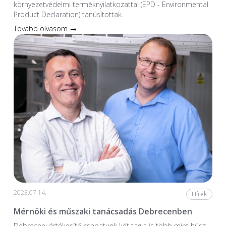
környezetvédelmi terméknyilatkozattal (EPD - Environmental
Product Declaration) tanúsítottak.
Tovább olvasom →
2023.07.14.
Hírek
Mérnöki és műszaki tanácsadás Debrecenben
Debreceni értékesítő csapatunk két tagja is több mint húsz