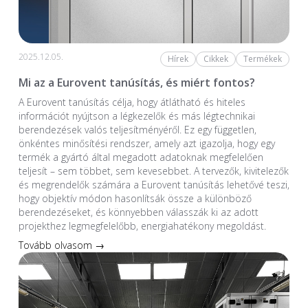
2025.12.05.
Hírek
Cikkek
Termékek
Mi az a Eurovent tanúsítás, és miért fontos?
A Eurovent tanúsítás célja, hogy átlátható és hiteles
információt nyújtson a légkezelők és más légtechnikai
berendezések valós teljesítményéről. Ez egy független,
önkéntes minősítési rendszer, amely azt igazolja, hogy egy
termék a gyártó által megadott adatoknak megfelelően
teljesít – sem többet, sem kevesebbet. A tervezők, kivitelezők
és megrendelők számára a Eurovent tanúsítás lehetővé teszi,
hogy objektív módon hasonlítsák össze a különböző
berendezéseket, és könnyebben válasszák ki az adott
projekthez legmegfelelőbb, energiahatékony megoldást.
Tovább olvasom →