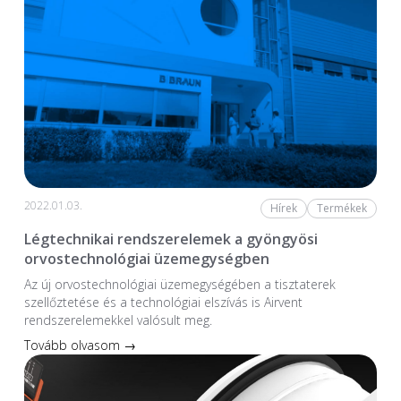
2022.01.03.
Hírek
Termékek
Légtechnikai rendszerelemek a gyöngyösi
orvostechnológiai üzemegységben
Az új orvostechnológiai üzem­egységében a tiszta­terek
szellőztetése és a technológiai elszívás is Airvent
rendszerelemekkel valósult meg.
Tovább olvasom →