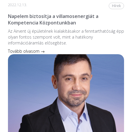
2022.12.13.
Hírek
Napelem biztosítja a villamosenergiát a
Kompetencia Központunkban
Az Airvent új épületének kialakításakor a fenntarthatóság épp
olyan fontos szempont volt, mint a hatékony
információáramlás elősegítése.
Tovább olvasom →