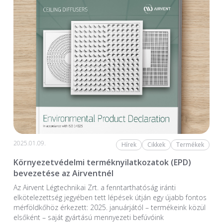
2025.01.09.
Hírek
Cikkek
Termékek
Környezetvédelmi terméknyilatkozatok (EPD)
bevezetése az Airventnél
Az Airvent Légtechnikai Zrt. a fenntarthatóság iránti
elkötelezettség jegyében tett lépések útján egy újabb fontos
mérföldkőhöz érkezett: 2025. januárjától – termékeink közül
elsőként – saját gyártású mennyezeti befúvóink