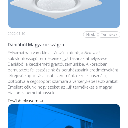
2022.01.10.
Hírek
Termékek
Dániából Magyarországra
Folyamatban van dániai társvállalatunk, a
Netavent
kulcsfontosságú termékeinek gyártásának áthelyezése
Dániából a kecskeméti gyártóüzemünkbe. A korábban
bemutatott fejlesztéseink és beruházásaink eredményeként
létrejövő kapacitásainkat szeretnénk ezzel kihasználni,
biztosítva a cégcsoport számára a versenyképesebb árakat.
Emellett célunk, hogy ezeket az „új” termékeket a magyar
piacon is bemutathassuk.
Tovább olvasom →