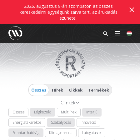
2026. augusztus 8-án szombaton az összes
kereskedelmi egységünk zárva tart, az árukiadás
szünetel.
Összes
Hírek
Cikkek
Termékek
Címkék
Összes
Légkezelő
MultiPlex
Interjú
Energiatakarékos
Szabályozás
Innováció
Fenntarthatóság
Klímagerenda
Látogatások