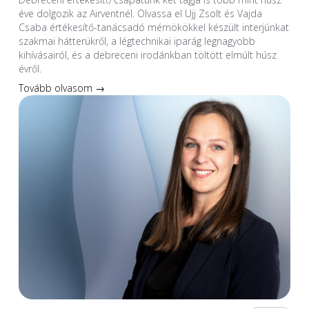
éve dolgozik az Airventnél. Olvassa el Ujj Zsolt és Vajda
Csaba értékesítő-tanácsadó mérnökökkel készült interjúnkat
szakmai hátterükről, a légtechnikai iparág legnagyobb
kihívásairól, és a debreceni irodánkban töltött elmúlt húsz
évről.
Tovább olvasom →