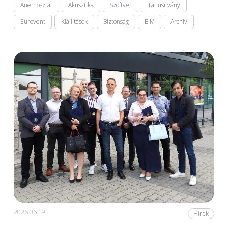
Anemosztát
Akusztika
Szoftver
Tanúsítvány
Eurovent
Kiállítások
Biztonság
BIM
Archív
2026.06.19.
Hírek