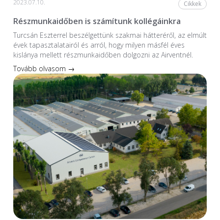
2023.07.10.
Cikkek
Részmunkaidőben is számítunk kollégáinkra
Turcsán Eszterrel beszélgettünk szakmai hátteréről, az elmúlt
évek tapasztalatairól és arról, hogy milyen másfél éves
kislánya mellett részmunkaidőben dolgozni az Airventnél.
Tovább olvasom →