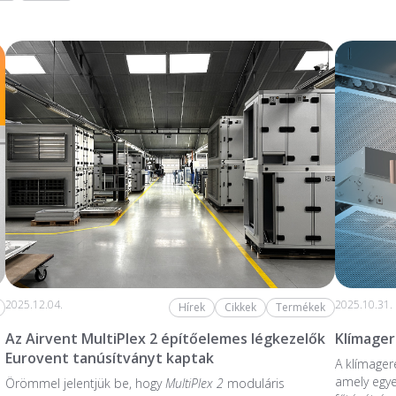
2025.12.04.
2025.10.31.
Hírek
Cikkek
Termékek
Az Airvent MultiPlex 2 építőelemes légkezelők
Klímage
Eurovent tanúsítványt kaptak
A klímager
amely egye
Örömmel jelentjük be, hogy
MultiPlex 2
moduláris