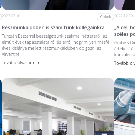
2023.07.10.
2022.12.10.
Cikkek
Részmunkaidőben is számítunk kollégáinkra
„A cél, 
széles p
Turcsán Eszterrel beszélgettünk szakmai hátteréről, az
elmúlt évek tapasztalatairól és arról, hogy milyen másfél
Grábics Di
éves kislánya mellett részmunkaidőben dolgozni az
értékesíté
Airventnél.
konzulensk
Tovább olvasom →
Tovább o