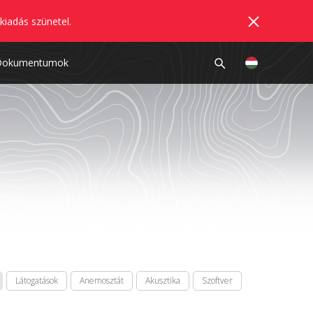
kiadás szünetel.
Dokumentumok
Látogatások
Anemosztát
Akusztika
Szoftver