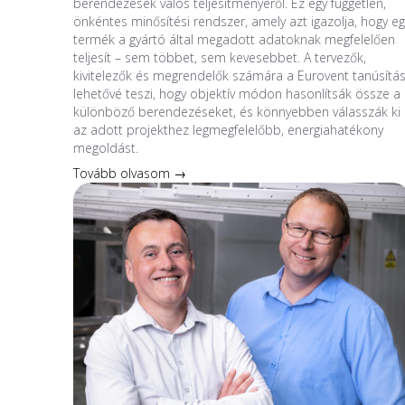
berendezések valós teljesítményéről. Ez egy független,
önkéntes minősítési rendszer, amely azt igazolja, hogy eg
termék a gyártó által megadott adatoknak megfelelően
teljesít – sem többet, sem kevesebbet. A tervezők,
kivitelezők és megrendelők számára a Eurovent tanúsítá
lehetővé teszi, hogy objektív módon hasonlítsák össze a
különböző berendezéseket, és könnyebben válasszák ki
az adott projekthez legmegfelelőbb, energiahatékony
megoldást.
Tovább olvasom →