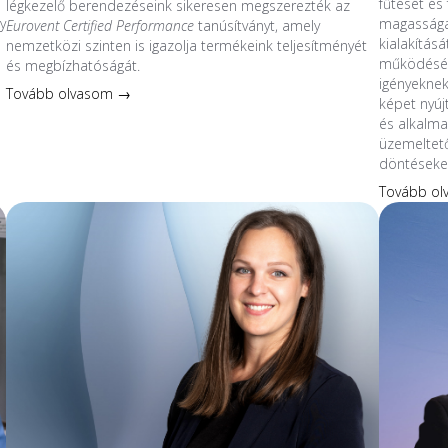
fűtését és 
légkezelő berendezéseink sikeresen megszerezték az
y
magassága
Eurovent Certified Performance
tanúsítványt, amely
kialakítás
nemzetközi szinten is igazolja termékeink teljesítményét
működésév
és megbízhatóságát.
s
igényeknek
Tovább olvasom →
képet nyúj
és alkalmaz
üzemeltet
döntéseke
Tovább o