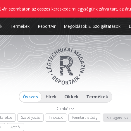
8-án szombaton az összes kereskedelmi egységünk zárva tart, az áru
nk
Termékek
ReportAir
Megoldások & Szolgáltatások
Összes
Hírek
Cikkek
Termékek
Címkék
akarékos
Szabályozás
Innováció
Fenntarthatóság
Klímagerenda
M
Archív