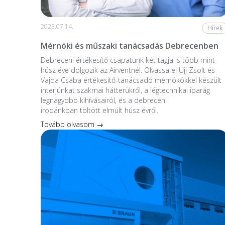
2023.07.14.
Hírek
Mérnöki és műszaki tanácsadás Debrecenben
Debreceni értékesítő csapatunk két tagja is több mint
húsz éve dolgozik az Airventnél. Olvassa el Ujj Zsolt és
Vajda Csaba értékesítő-tanácsadó mérnökökkel készült
interjúnkat szakmai hátterükről, a légtechnikai iparág
legnagyobb kihívásairól, és a debreceni
irodánkban töltött elmúlt húsz évről.
Tovább olvasom →