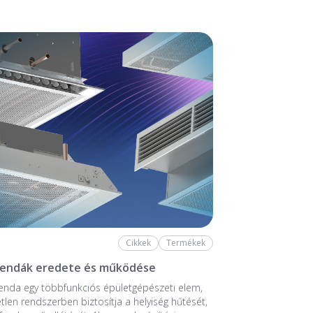
Cikkek
Termékek
rendák eredete és működése
enda egy többfunkciós épületgépészeti elem,
tlen rendszerben biztosítja a helyiség hűtését,