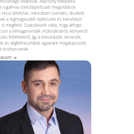
frisslevegő-ellátását. Alacsony beépítési
 rugalmas belsőépítészeti megoldások
át teszi lehetővé, miközben csendes, diszkrét
el a legmagasabb építészeti és beruházói
 is megfelel. Szakcikkünk célja, hogy átfogó
tson a klímagerendák működéséről, előnyeiről
ási feltételeiről, így a beruházók, tervezők,
ők és végfelhasználók egyaránt megalapozott
t hozhassanak.
lvasom →