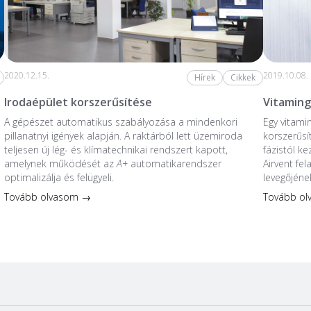
2020.12.15.
2019.10.08.
Hírek
Cikkek
Irodaépület korszerűsítése
Vitaming
A gépészet automatikus szabályozása a mindenkori
Egy vitami
pillanatnyi igények alapján. A raktárból lett üzemiroda
korszerűsí
teljesen új lég- és klímatechnikai rendszert kapott,
fázistól k
amelynek működését az
A+
automatikarendszer
Airvent fe
optimalizálja és felügyeli.
levegőjéne
Tovább olvasom →
Tovább o