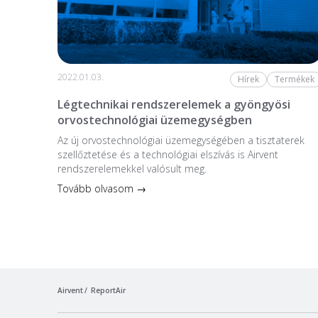
2022.01.03.
Hírek
Termékek
Légtechnikai rendszerelemek a gyöngyösi
orvostechnológiai üzemegységben
Az új orvostechnológiai üzem­egységében a tiszta­terek
szellőztetése és a technológiai elszívás is Airvent
rendszerelemekkel valósult meg.
Tovább olvasom →
Airvent
ReportAir