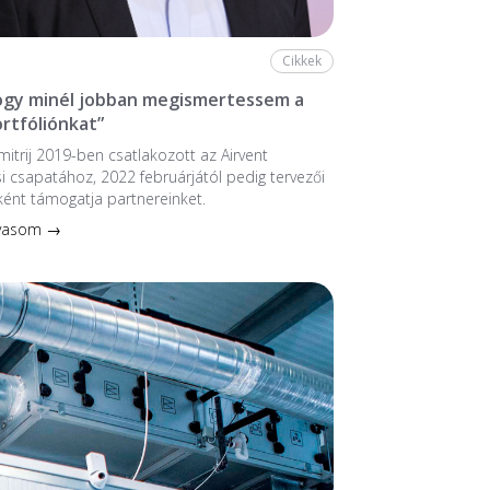
Cikkek
hogy minél jobban megismertessem a
ortfóliónkat”
mitrij 2019-ben csatlakozott az Airvent
si csapatához, 2022 februárjától pedig tervezői
ént támogatja partnereinket.
lvasom →