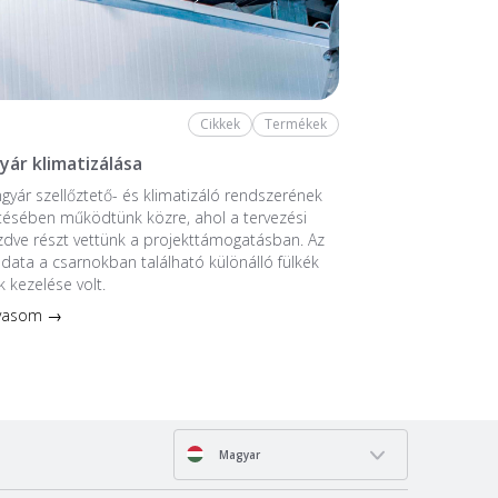
Cikkek
Termékek
yár klimatizálása
ngyár szellőztető- és klimatizáló rendszerének
tésében működtünk közre, ahol a tervezési
ezdve részt vettünk a projekttámogatásban. Az
ladata a csarnokban található különálló fülkék
k kezelése volt.
lvasom →
Magyar