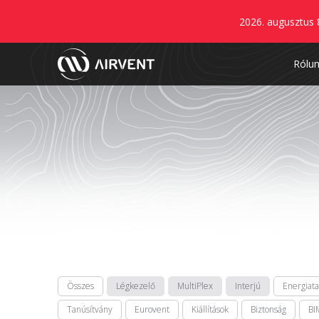
2026. augusztus 
Rólu
Összes
Légkezelő
MultiPlex
Interjú
Energiat
Tanúsítvány
Eurovent
Kiállítások
Biztonság
BI