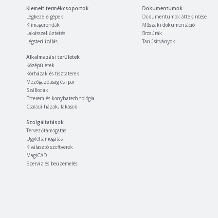
Kiemelt termékcsoportok
Dokumentumok
Légkezelő gépek
Dokumentumok áttekintése
Klímagerendák
Műszaki dokumentáció
Lakásszellőztetés
Brosúrák
Légsterilizálás
Tanúsítványok
Alkalmazási területek
Középületek
Kórházak és tisztaterek
Mezőgazdaság és ipar
Szállodák
Étterem és konyhatechnológia
Családi házak, lakások
Szolgáltatások
Tervezőtámogatás
Ügyféltámogatás
Kiválasztó szoftverek
MagiCAD
Szerviz és beüzemelés