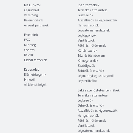
Magunkról
Ipari termékek
Cégünkről
Termékek áttekintése
Vezetőség
Légkezelők
Referenciáink
Átszellőzők és légbeeresztők
Airvent partnerek
Hangcsillapítók
Légcsatorna rendszerek
Értékeink
Légfüggönyök
ESG
Ventilátorok
Minőség
Fűtő- és hűtőelemek
Gyártás
Kültéri zsaluk
Raktár
Tűz- és füstvédelem
Egyedi termékek
Klímagerendák
Szabályozók
Kapcsolat
Befúvók és elszívók
Elérhetőségeink
Légmennyiség szabályozók
Hírlevél
Légsterilizálók
Álláslehetőségek
Lakásszellőztetés termékek
Termékek áttekintése
Légkezelők
Befúvók és elszívók
Átszellőzők és légbeeresztők
Hangcsillapítók
Fűtő- és hűtőelemek
Ventilátorok
Légcsatorna rendszerek