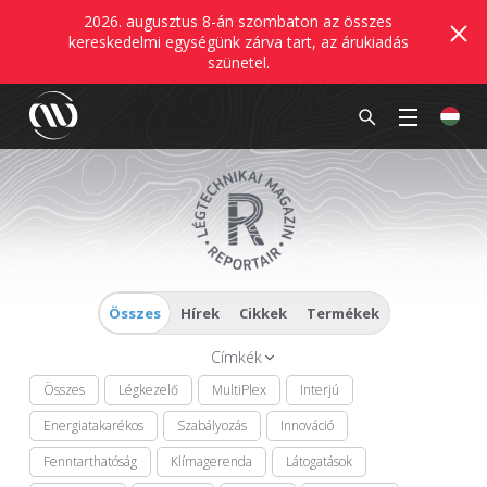
2026. augusztus 8-án szombaton az összes
kereskedelmi egységünk zárva tart, az árukiadás
szünetel.
Összes
Hírek
Cikkek
Termékek
Címkék
Összes
Légkezelő
MultiPlex
Interjú
Energiatakarékos
Szabályozás
Innováció
Fenntarthatóság
Klímagerenda
Látogatások