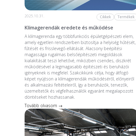
2025.10.31.
Cikkek
Termékek
Klímagerendák eredete és működése
A klímagerenda egy többfunkciós épületgépészeti elem,
amely egyetlen rendszerben biztosítja a helyiség hűtését,
fűtését és frisslevegő-ellátását. Alacsony beépítési
magassága rugalmas belsőépítészeti megoldások
kialakítását teszi lehetővé, miközben csendes, diszkrét
működésével a legmagasabb építészeti és beruházói
igényeknek is megfelel. Szakcikkünk célja, hogy átfogó
képet nyújtson a klímagerendák működéséről, előnyeiről
és alkalmazási feltételeiről, így a beruházók, tervezők,
üzemeltetők és végfelhasználók egyaránt megalapozott
döntéseket hozhassanak.
Tovább olvasom →