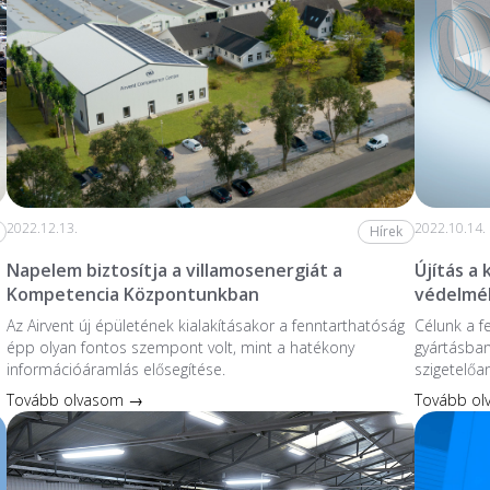
2022.12.13.
2022.10.14.
Hírek
Napelem biztosítja a villamosenergiát a
Újítás a
Kompetencia Központunkban
védelmé
Az Airvent új épületének kialakításakor a fenntarthatóság
Célunk a f
épp olyan fontos szempont volt, mint a hatékony
gyártásban
információáramlás elősegítése.
szigetelőa
Tovább olvasom →
Tovább o