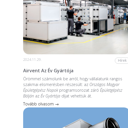
2024.11.29.
Hírek
Airvent Az Év Gyártója
Örömmel számolunk be arról, hogy vállalatunk rangos
szakmai elismerésben részesült: az
Országos Magyar
Épületgépész Napok
programsorozat záró
Épületgépész
Bálján
az
Év Gyártója
díjat vehettük át.
Tovább olvasom →