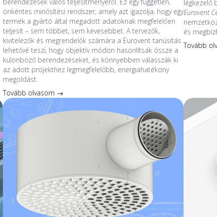
berendezések valós teljesítményéről. Ez egy független,
légkezelő
önkéntes minősítési rendszer, amely azt igazolja, hogy egy
Eurovent C
termék a gyártó által megadott adatoknak megfelelően
nemzetközi
teljesít – sem többet, sem kevesebbet. A tervezők,
és megbíz
kivitelezők és megrendelők számára a Eurovent tanúsítás
Tovább o
lehetővé teszi, hogy objektív módon hasonlítsák össze a
különböző berendezéseket, és könnyebben válasszák ki
az adott projekthez legmegfelelőbb, energiahatékony
megoldást.
Tovább olvasom →