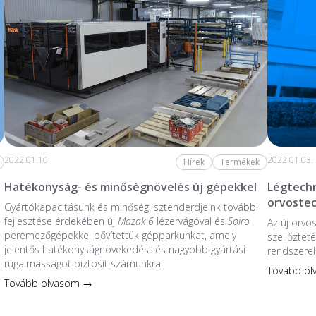
2022.01.10.
2022.01.03.
Hírek
Termékek
Hatékonyság- és minőségnövelés új gépekkel
Légtechn
orvoste
Gyártókapacitásunk és minőségi sztenderdjeink további
fejlesztése érdekében új
Mazak 6
lézervágóval és
Spiro
Az új orvo
peremezőgépekkel bővítettük gépparkunkat, amely
szellőzteté
jelentős hatékonyságnövekedést és nagyobb gyártási
rendszerel
rugalmasságot biztosít számunkra.
Tovább o
Tovább olvasom →