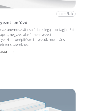
Termékek
yezeti befúvó
 az anemosztát családunk legújabb tagját. Ezt
ntlapos, négyzet alakú mennyezeti
llyesztett beépítésre terveztük moduláris
eti rendszerekhez.
lvasom →