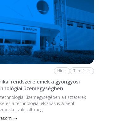
Hírek
Termékek
ikai rendszerelemek a gyöngyösi
chnológiai üzemegységben
stechnológiai üzem­egységében a tiszta­terek
se és a technológiai elszívás is Airvent
emekkel valósult meg.
lvasom →