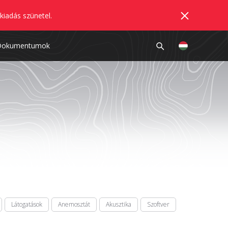
kiadás szünetel.
Dokumentumok
Látogatások
Anemosztát
Akusztika
Szoftver