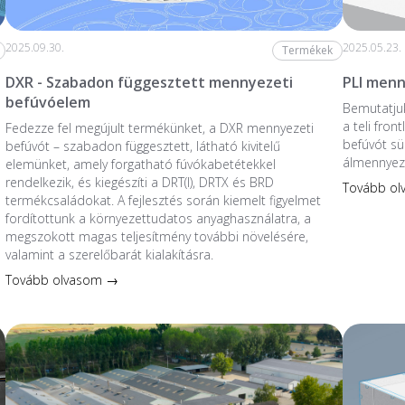
2025.09.30.
2025.05.23.
Termékek
DXR - Szabadon függesztett mennyezeti
PLI menn
befúvóelem
Bemutatjuk
a teli fro
Fedezze fel megújult termékünket, a DXR mennyezeti
befúvót sü
befúvót – szabadon függesztett, látható kivitelű
álmennyez
elemünket, amely forgatható fúvókabetétekkel
rendelkezik, és kiegészíti a DRT(I), DRTX és BRD
Tovább o
termékcsaládokat. A fejlesztés során kiemelt figyelmet
fordítottunk a környezettudatos anyaghasználatra, a
megszokott magas teljesítmény további növelésére,
valamint a szerelőbarát kialakításra.
Tovább olvasom →