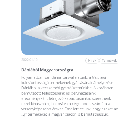
2022.01.10.
Hírek
Termékek
Dániából Magyarországra
Folyamatban van dániai társvállalatunk, a
Netavent
kulcsfontosságú termékeinek gyártásának áthelyezése
Dániából a kecskeméti gyártóüzemünkbe. A korábban
bemutatott fejlesztéseink és beruházásaink
eredményeként létrejövő kapacitásainkat szeretnénk
ezzel kihasználni, biztosítva a cégcsoport számára a
versenyképesebb árakat. Emellett célunk, hogy ezeket az
„új” termékeket a magyar piacon is bemutathassuk.