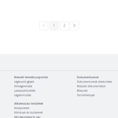
1
2
Kiemelt termékcsoportok
Dokumentumok
Légkezelő gépek
Dokumentumok áttekintése
Klímagerendák
Műszaki dokumentáció
Lakásszellőztetés
Brosúrák
Légsterilizálás
Tanúsítványok
Alkalmazási területek
Középületek
Kórházak és tisztaterek
Mezőgazdaság és ipar