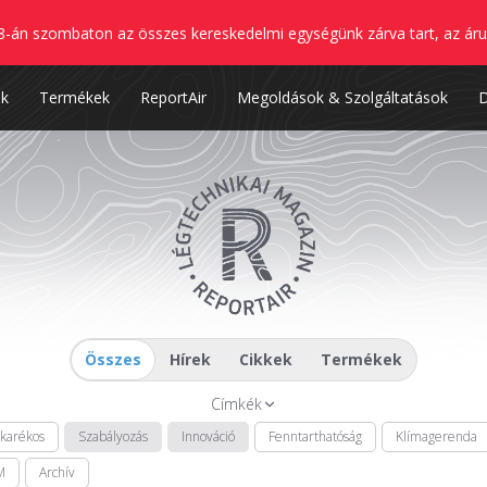
8-án szombaton az összes kereskedelmi egységünk zárva tart, az áru
nk
Termékek
ReportAir
Megoldások & Szolgáltatások
Összes
Hírek
Cikkek
Termékek
Címkék
akarékos
Szabályozás
Innováció
Fenntarthatóság
Klímagerenda
M
Archív