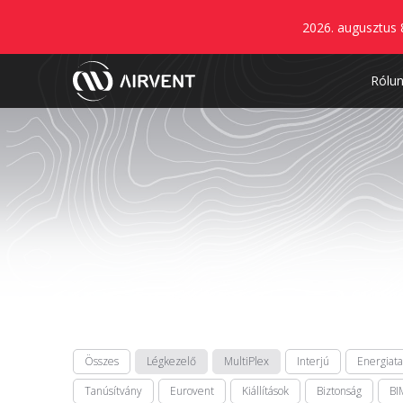
2026. augusztus 
Rólu
Összes
Légkezelő
MultiPlex
Interjú
Energiat
Tanúsítvány
Eurovent
Kiállítások
Biztonság
BI