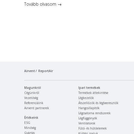
Tovább olvasom →
Airvent
ReportAir
Magunkról
Ipari termékek
Cégünkről
Termékek áttekintése
Vezetőség
Légkezelők
Referenciáink
Átszellőzők és légbeeresztők
Airvent partnerek
Hangcsillapítók
Légcsatorna rendszerek
Értékeink
Légfüggönyök
ESG
Ventilátorok
Minőség
Fűtő- és hűtőelemek
Gyártás
Kültéri zsaluk