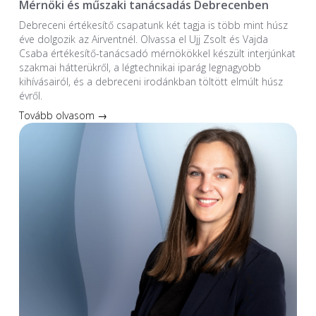
Mérnöki és műszaki tanácsadás Debrecenben
Debreceni értékesítő csapatunk két tagja is több mint húsz
éve dolgozik az Airventnél. Olvassa el Ujj Zsolt és Vajda
Csaba értékesítő-tanácsadó mérnökökkel készült interjúnkat
szakmai hátterükről, a légtechnikai iparág legnagyobb
kihívásairól, és a debreceni irodánkban töltött elmúlt húsz
évről.
Tovább olvasom →