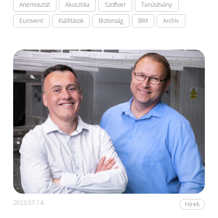
Anemosztát
Akusztika
Szoftver
Tanúsítvány
Eurovent
Kiállítások
Biztonság
BIM
Archív
2023.07.14.
Hírek