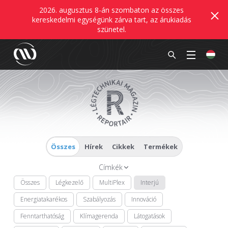
2026. augusztus 8-án szombaton az összes
kereskedelmi egységünk zárva tart, az árukiadás
szünetel.
Összes
Hírek
Cikkek
Termékek
Címkék
Összes
Légkezelő
MultiPlex
Interjú
Energiatakarékos
Szabályozás
Innováció
Fenntarthatóság
Klímagerenda
Látogatások