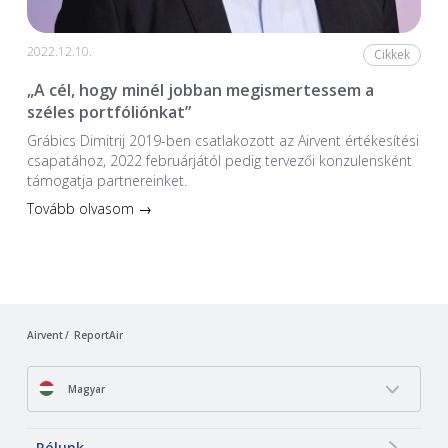
2022.12.10.
Cikkek
„A cél, hogy minél jobban megismertessem a
széles portfóliónkat”
Grábics Dimitrij 2019-ben csatlakozott az Airvent értékesítési
csapatához, 2022 februárjától pedig tervezői konzulensként
támogatja partnereinket.
Tovább olvasom →
Airvent
ReportAir
Magyar
Rólunk