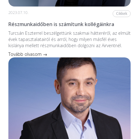
2023.07.10.
Cikkek
Részmunkaidőben is számítunk kollégáinkra
Turcsán Eszterrel beszélgettünk szakmai hátteréről, az elmúlt
évek tapasztalatairól és arról, hogy milyen másfél éves
kislánya mellett részmunkaidőben dolgozni az Airventnél.
Tovább olvasom →