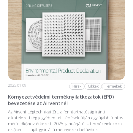
2025.01.09.
Hírek
Cikkek
Termékek
Környezetvédelmi terméknyilatkozatok (EPD)
bevezetése az Airventnél
Az Airvent Légtechnikai Zrt. a fenntarthatóság iránti
elkötelezettség jegyében tett lépések útján egy újabb fontos
mérföldkőhöz érkezett: 2025. januárjától – termékeink közül
elsőként – saját gyártású mennyezeti befúvóink