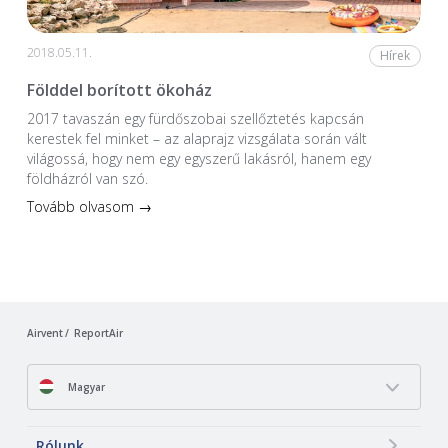
2018.05.11.
Hírek
Földdel borított ökoház
2017 tavaszán egy fürdőszobai szellőztetés kapcsán
kerestek fel minket – az alaprajz vizsgálata során vált
világossá, hogy nem egy egyszerű lakásról, hanem egy
földházról van szó.
Tovább olvasom →
Airvent
ReportAir
Magyar
Rólunk