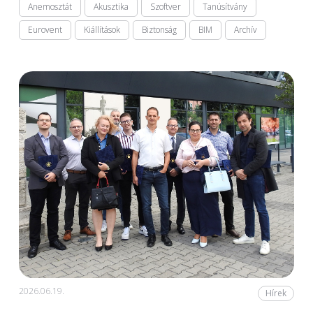
Anemosztát
Akusztika
Szoftver
Tanúsítvány
Eurovent
Kiállítások
Biztonság
BIM
Archív
2026.06.19.
Hírek