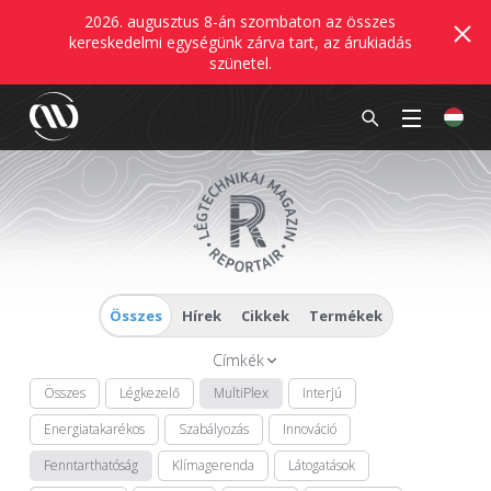
2026. augusztus 8-án szombaton az összes
kereskedelmi egységünk zárva tart, az árukiadás
szünetel.
Összes
Hírek
Cikkek
Termékek
Címkék
Összes
Légkezelő
MultiPlex
Interjú
Energiatakarékos
Szabályozás
Innováció
Fenntarthatóság
Klímagerenda
Látogatások