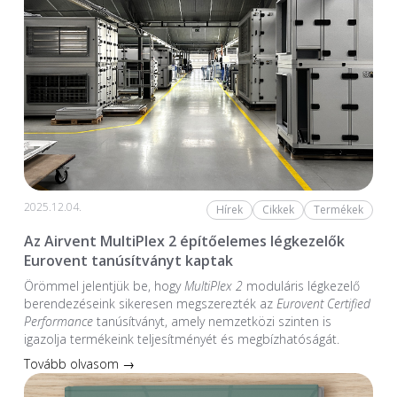
2025.12.04.
Hírek
Cikkek
Termékek
Az Airvent MultiPlex 2 építőelemes légkezelők
Eurovent tanúsítványt kaptak
Örömmel jelentjük be, hogy
MultiPlex 2
moduláris légkezelő
berendezéseink sikeresen megszerezték az
Eurovent Certified
Performance
tanúsítványt, amely nemzetközi szinten is
igazolja termékeink teljesítményét és megbízhatóságát.
Tovább olvasom →