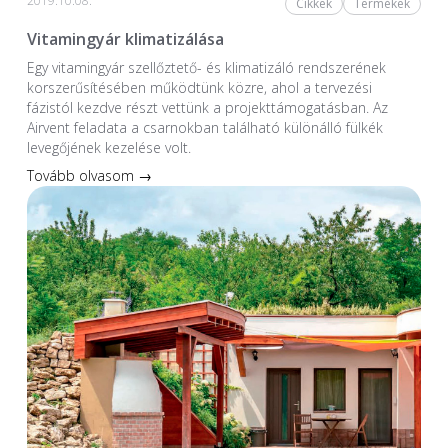
2019.10.08.
Cikkek
Termékek
Vitamingyár klimatizálása
Egy vitamingyár szellőztető- és klimatizáló rendszerének
korszerűsítésében működtünk közre, ahol a tervezési
fázistól kezdve részt vettünk a projekttámogatásban. Az
Airvent feladata a csarnokban található különálló fülkék
levegőjének kezelése volt.
Tovább olvasom →