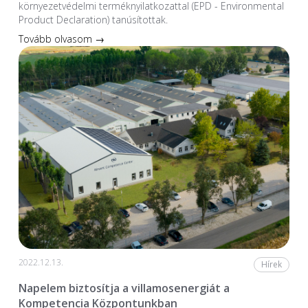
környezetvédelmi terméknyilatkozattal (EPD - Environmental
Product Declaration) tanúsítottak.
Tovább olvasom →
2022.12.13.
Hírek
Napelem biztosítja a villamosenergiát a
Kompetencia Központunkban