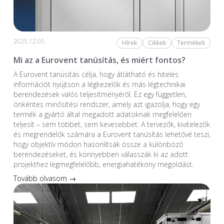
2025.12.05.
Hírek
Cikkek
Termékek
Mi az a Eurovent tanúsítás, és miért fontos?
A Eurovent tanúsítás célja, hogy átlátható és hiteles
információt nyújtson a légkezelők és más légtechnikai
berendezések valós teljesítményéről. Ez egy független,
önkéntes minősítési rendszer, amely azt igazolja, hogy egy
termék a gyártó által megadott adatoknak megfelelően
teljesít – sem többet, sem kevesebbet. A tervezők, kivitelezők
és megrendelők számára a Eurovent tanúsítás lehetővé teszi,
hogy objektív módon hasonlítsák össze a különböző
berendezéseket, és könnyebben válasszák ki az adott
projekthez legmegfelelőbb, energiahatékony megoldást.
Tovább olvasom →