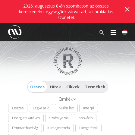
2026. augusztus 8-án szombaton az összes
kereskedelmi egységünk zárva tart, az árukiadás
szünetel.
Összes
Hírek
Cikkek
Termékek
Címkék
Összes
Légkezelő
MultiPlex
Interjú
Energiatakarékos
Szabályozás
Innováció
Fenntarthatóság
Klímagerenda
Látogatások