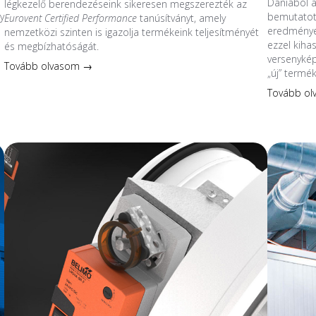
Dániából 
légkezelő berendezéseink sikeresen megszerezték az
y
bemutatott
Eurovent Certified Performance
tanúsítványt, amely
eredmények
nemzetközi szinten is igazolja termékeink teljesítményét
ezzel kiha
és megbízhatóságát.
s
versenykép
Tovább olvasom →
„új” termé
Tovább o