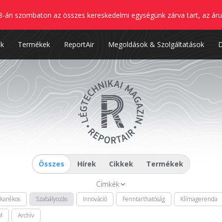
8-án szombaton az összes kereskedelmi egységünk zárva tart, az áru
nk
Termékek
ReportAir
Megoldások & Szolgáltatások
Összes
Hírek
Cikkek
Termékek
Címkék
akarékos
Szabályozás
Innováció
Fenntarthatóság
Klímagerenda
M
Archív