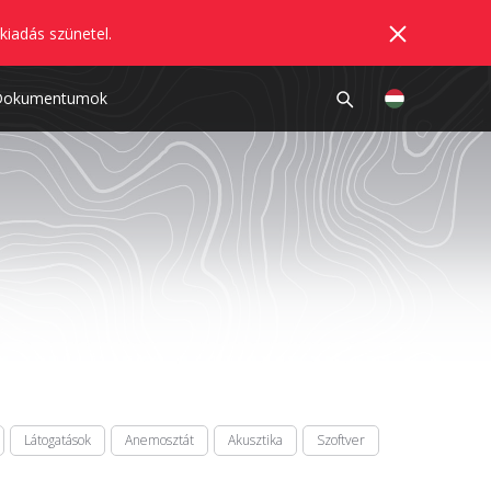
kiadás szünetel.
Dokumentumok
Látogatások
Anemosztát
Akusztika
Szoftver