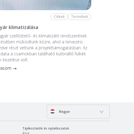
Cikkek
Termékek
yár klimatizálása
ngyár szellőztető- és klimatizáló rendszerének
tésében működtünk közre, ahol a tervezési
ezdve részt vettünk a projekttámogatásban. Az
ladata a csarnokban található különálló fülkék
k kezelése volt.
lvasom →
Magyar
Tájékoztatók és nyilatkozatok
ÁSzF