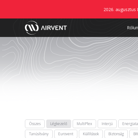
2026. augusztus 
Rólu
Összes
Légkezelő
MultiPlex
Interjú
Energiat
Tanúsítvány
Eurovent
Kiállítások
Biztonság
BI