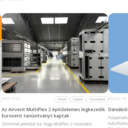
2025.12.04.
2022.01.10.
Hírek
Cikkek
Termékek
Az Airvent MultiPlex 2 építőelemes légkezelők
Dániából
Eurovent tanúsítványt kaptak
Folyamatba
kulcsfonto
Örömmel jelentjük be, hogy
MultiPlex 2
moduláris