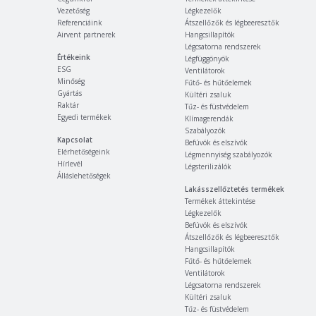
Vezetőség
Légkezelők
Referenciáink
Átszellőzők és légbeeresztők
Airvent partnerek
Hangcsillapítók
Légcsatorna rendszerek
Értékeink
Légfüggönyök
ESG
Ventilátorok
Minőség
Fűtő- és hűtőelemek
Gyártás
Kültéri zsaluk
Raktár
Tűz- és füstvédelem
Egyedi termékek
Klímagerendák
Szabályozók
Kapcsolat
Befúvók és elszívók
Elérhetőségeink
Légmennyiség szabályozók
Hírlevél
Légsterilizálók
Álláslehetőségek
Lakásszellőztetés termékek
Termékek áttekintése
Légkezelők
Befúvók és elszívók
Átszellőzők és légbeeresztők
Hangcsillapítók
Fűtő- és hűtőelemek
Ventilátorok
Légcsatorna rendszerek
Kültéri zsaluk
Tűz- és füstvédelem