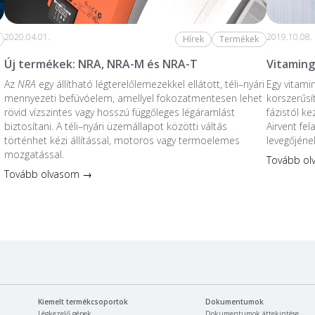
2020.04.01.
2019.10.08.
Hírek
Termékek
Új termékek: NRA, NRA-M és NRA-T
Vitaming
Az
NRA
egy állítható légterelőlemezekkel ellátott, téli–nyári
Egy vitami
mennyezeti befúvóelem, amellyel fokozatmentesen lehet
korszerűsí
rövid vízszintes vagy hosszú függőleges légáramlást
fázistól k
biztosítani. A téli–nyári üzemállapot közötti váltás
Airvent fe
történhet kézi állítással, motoros vagy termoelemes
levegőjéne
mozgatással.
Tovább o
Tovább olvasom →
Kiemelt termékcsoportok
Dokumentumok
Légkezelő gépek
Dokumentumok áttekintése