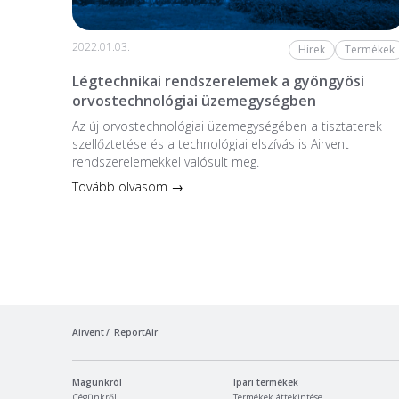
2022.01.03.
Hírek
Termékek
Légtechnikai rendszerelemek a gyöngyösi
orvostechnológiai üzemegységben
Az új orvostechnológiai üzem­egységében a tiszta­terek
szellőztetése és a technológiai elszívás is Airvent
rendszerelemekkel valósult meg.
Tovább olvasom →
Airvent
ReportAir
Magunkról
Ipari termékek
Cégünkről
Termékek áttekintése