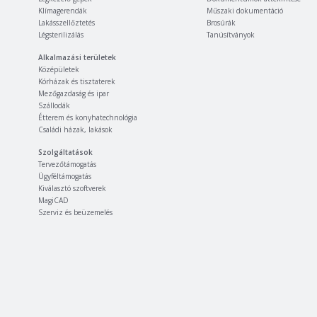
Klímagerendák
Műszaki dokumentáció
Lakásszellőztetés
Brosúrák
Légsterilizálás
Tanúsítványok
Alkalmazási területek
Középületek
Kórházak és tisztaterek
Mezőgazdaság és ipar
Szállodák
Étterem és konyhatechnológia
Családi házak, lakások
Szolgáltatások
Tervezőtámogatás
Ügyféltámogatás
Kiválasztó szoftverek
MagiCAD
Szerviz és beüzemelés