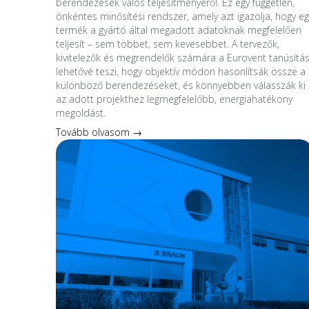
berendezések valós teljesítményéről. Ez egy független,
önkéntes minősítési rendszer, amely azt igazolja, hogy eg
termék a gyártó által megadott adatoknak megfelelően
teljesít – sem többet, sem kevesebbet. A tervezők,
kivitelezők és megrendelők számára a Eurovent tanúsítá
lehetővé teszi, hogy objektív módon hasonlítsák össze a
különböző berendezéseket, és könnyebben válasszák ki
az adott projekthez legmegfelelőbb, energiahatékony
megoldást.
Tovább olvasom →