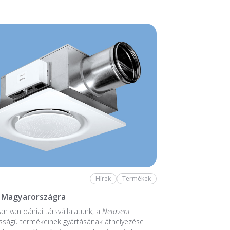
Hírek
Termékek
 Magyarországra
n van dániai társvállalatunk, a
Netavent
sságú termékeinek gyártásának áthelyezése