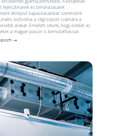
a kecskeméti gyártóüzemünkbe. A korábban
 fejlesztéseink és beruházásaink
ént létrejövő kapacitásainkat szeretnénk
sználni, biztosítva a cégcsoport számára a
esebb árakat. Emellett célunk, hogy ezeket az
keket a magyar piacon is bemutathassuk.
lvasom →