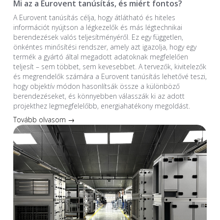
Mi az a Eurovent tanúsítás, és miért fontos?
A Eurovent tanúsítás célja, hogy átlátható és hiteles
információt nyújtson a légkezelők és más légtechnikai
berendezések valós teljesítményéről. Ez egy független,
önkéntes minősítési rendszer, amely azt igazolja, hogy egy
termék a gyártó által megadott adatoknak megfelelően
teljesít – sem többet, sem kevesebbet. A tervezők, kivitelezők
és megrendelők számára a Eurovent tanúsítás lehetővé teszi,
hogy objektív módon hasonlítsák össze a különböző
berendezéseket, és könnyebben válasszák ki az adott
projekthez legmegfelelőbb, energiahatékony megoldást.
Tovább olvasom →