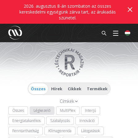
2026. augusztus 8-án szombaton az összes
kereskedelmi egységünk zárva tart, az árukiadás
szünetel.
Összes
Hírek
Cikkek
Termékek
Címkék
Összes
Légkezelő
MultiPlex
Interjú
Energiatakarékos
Szabályozás
Innováció
Fenntarthatóság
Klímagerenda
Látogatások