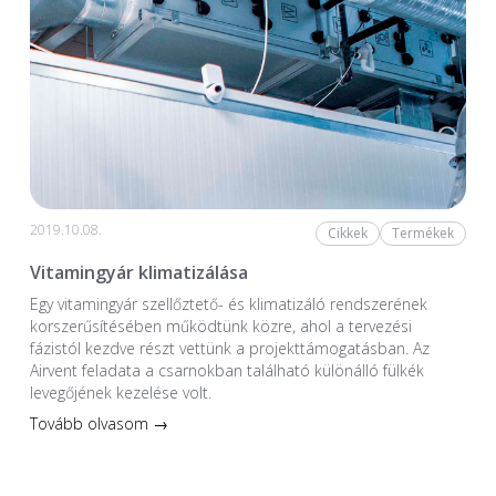
2019.10.08.
Cikkek
Termékek
Vitamingyár klimatizálása
Egy vitamingyár szellőztető- és klimatizáló rendszerének
korszerűsítésében működtünk közre, ahol a tervezési
fázistól kezdve részt vettünk a projekttámogatásban. Az
Airvent feladata a csarnokban található különálló fülkék
levegőjének kezelése volt.
Tovább olvasom →