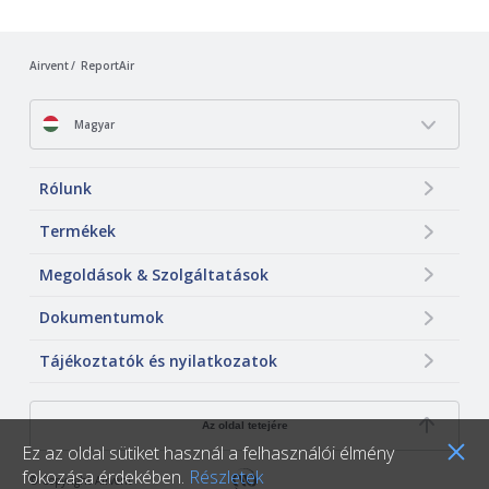
Airvent
ReportAir
Magyar
Rólunk
Termékek
Megoldások & Szolgáltatások
Dokumentumok
Tájékoztatók és nyilatkozatok
Az oldal tetejére
Ez az oldal sütiket használ a felhasználói élmény
fokozása érdekében.
Részletek
© Copyright Airvent