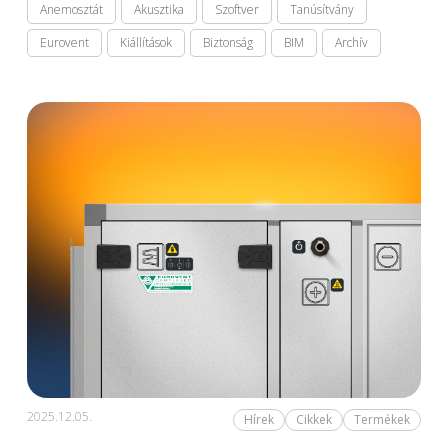
Anemosztát
Akusztika
Szoftver
Tanúsítvány
Eurovent
Kiállítások
Biztonság
BIM
Archív
2025.12.05.
Hírek
Cikkek
Termékek