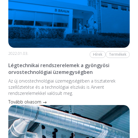
2022.01.03.
Hírek
Termékek
Légtechnikai rendszerelemek a gyöngyösi
orvostechnológiai üzemegységben
Az új orvostechnológiai üzem­egységében a tiszta­terek
szellőztetése és a technológiai elszívás is Airvent
rendszerelemekkel valósult meg.
Tovább olvasom →