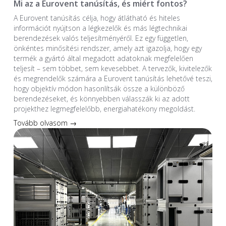
Mi az a Eurovent tanúsítás, és miért fontos?
A Eurovent tanúsítás célja, hogy átlátható és hiteles
információt nyújtson a légkezelők és más légtechnikai
berendezések valós teljesítményéről. Ez egy független,
önkéntes minősítési rendszer, amely azt igazolja, hogy egy
termék a gyártó által megadott adatoknak megfelelően
teljesít – sem többet, sem kevesebbet. A tervezők, kivitelezők
és megrendelők számára a Eurovent tanúsítás lehetővé teszi,
hogy objektív módon hasonlítsák össze a különböző
berendezéseket, és könnyebben válasszák ki az adott
projekthez legmegfelelőbb, energiahatékony megoldást.
Tovább olvasom →