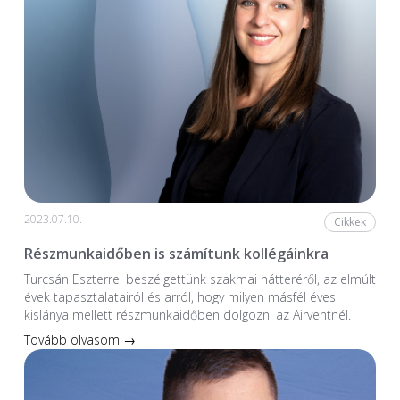
2023.07.10.
Cikkek
Részmunkaidőben is számítunk kollégáinkra
Turcsán Eszterrel beszélgettünk szakmai hátteréről, az elmúlt
évek tapasztalatairól és arról, hogy milyen másfél éves
kislánya mellett részmunkaidőben dolgozni az Airventnél.
Tovább olvasom →