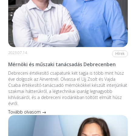
2023.07.14.
Hírek
Mérnöki és műszaki tanácsadás Debrecenben
Debreceni értékesítő csapatunk két tagja is több mint húsz
éve dolgozik az Airventnél. Olvassa el Ujj Zsolt és Vajda
Csaba értékesítő-tanácsadó mérnökökkel készült interjúnkat
szakmai hátterükről, a légtechnikai iparág legnagyobb
kihívásairól, és a debreceni irodánkban töltött elmúlt húsz
évről.
Tovább olvasom →