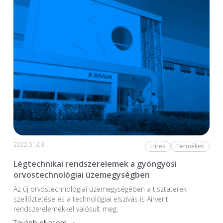
2022.01.03.
Hírek
Termékek
Légtechnikai rendszerelemek a gyöngyösi
orvostechnológiai üzemegységben
Az új orvostechnológiai üzem­egységében a tiszta­terek
szellőztetése és a technológiai elszívás is Airvent
rendszerelemekkel valósult meg.
Tovább olvasom →