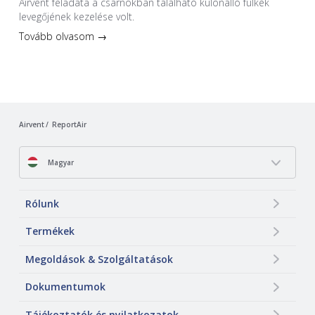
Airvent feladata a csarnokban található különálló fülkék
levegőjének kezelése volt.
Tovább olvasom →
Airvent
ReportAir
Magyar
Rólunk
Termékek
Megoldások & Szolgáltatások
Dokumentumok
Tájékoztatók és nyilatkozatok