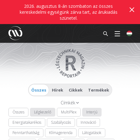
2026. augusztus 8-án szombaton az összes
kereskedelmi egységünk zárva tart, az árukiadás
szünetel.
Összes
Hírek
Cikkek
Termékek
Címkék
Összes
Légkezelő
MultiPlex
Interjú
Energiatakarékos
Szabályozás
Innováció
Fenntarthatóság
Klímagerenda
Látogatások