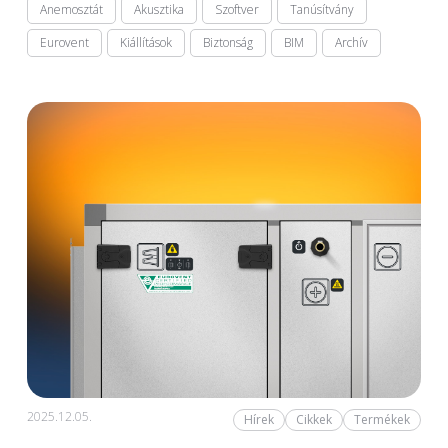
Anemosztát
Akusztika
Szoftver
Tanúsítvány
Eurovent
Kiállítások
Biztonság
BIM
Archív
2025.12.05.
Hírek
Cikkek
Termékek