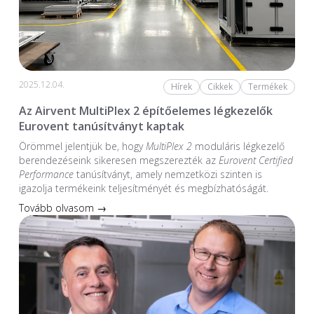
2025.12.04.
Hírek
Cikkek
Termékek
Az Airvent MultiPlex 2 építőelemes légkezelők
Eurovent tanúsítványt kaptak
Örömmel jelentjük be, hogy
MultiPlex 2
moduláris légkezelő
berendezéseink sikeresen megszerezték az
Eurovent Certified
Performance
tanúsítványt, amely nemzetközi szinten is
igazolja termékeink teljesítményét és megbízhatóságát.
Tovább olvasom →