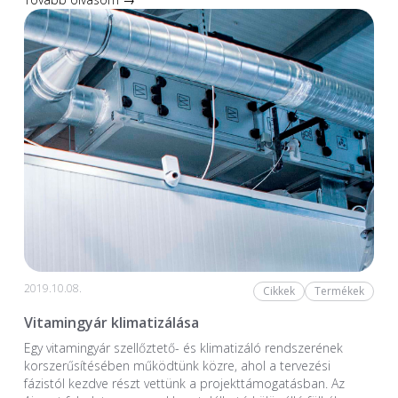
2019.10.08.
Cikkek
Termékek
Vitamingyár klimatizálása
Egy vitamingyár szellőztető- és klimatizáló rendszerének
korszerűsítésében működtünk közre, ahol a tervezési
fázistól kezdve részt vettünk a projekttámogatásban. Az