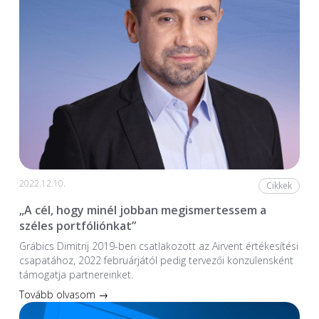
2022.12.10.
Cikkek
„A cél, hogy minél jobban megismertessem a
széles portfóliónkat”
Grábics Dimitrij 2019-ben csatlakozott az Airvent értékesítési
csapatához, 2022 februárjától pedig tervezői konzulensként
támogatja partnereinket.
Tovább olvasom →