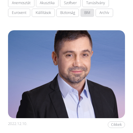
Anemosztát
Akusztika
Szoftver
Tanúsítvány
Eurovent
Kiállítások
Biztonság
BIM
Archív
2022.12.10.
Cikkek