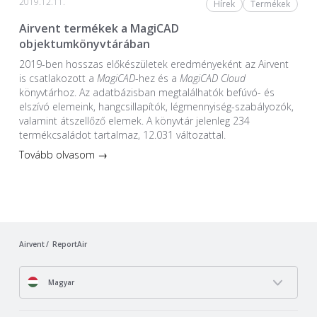
2019.12.11.
Hírek
Termékek
Airvent termékek a MagiCAD
objektumkönyvtárában
2019-ben hosszas előkészületek eredményeként az Airvent
is csatlakozott a
MagiCAD
-hez és a
MagiCAD Cloud
könyvtárhoz. Az adatbázisban megtalálhatók befúvó- és
elszívó elemeink, hangcsillapítók, légmennyiség-szabályozók,
valamint átszellőző elemek. A könyvtár jelenleg 234
termékcsaládot tartalmaz, 12.031 változattal.
Tovább olvasom →
Airvent
ReportAir
Magyar