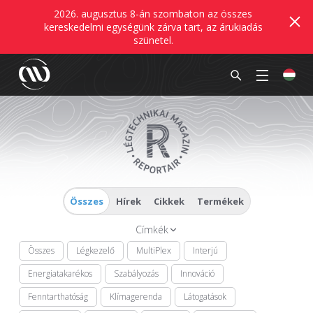
2026. augusztus 8-án szombaton az összes
kereskedelmi egységünk zárva tart, az árukiadás
szünetel.
Összes
Hírek
Cikkek
Termékek
Címkék
Összes
Légkezelő
MultiPlex
Interjú
Energiatakarékos
Szabályozás
Innováció
Fenntarthatóság
Klímagerenda
Látogatások