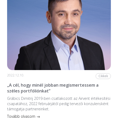
2022.12.10.
Cikkek
„A cél, hogy minél jobban megismertessem a
széles portfóliónkat”
Grábics Dimitrij 2019-ben csatlakozott az Airvent értékesítési
csapatához, 2022 februárjától pedig tervezői konzulensként
támogatja partnereinket.
Tovább olvasom →