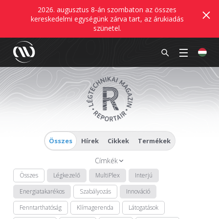
2026. augusztus 8-án szombaton az összes
kereskedelmi egységünk zárva tart, az árukiadás
szünetel.
Összes
Hírek
Cikkek
Termékek
Címkék
Összes
Légkezelő
MultiPlex
Interjú
Energiatakarékos
Szabályozás
Innováció
Fenntarthatóság
Klímagerenda
Látogatások