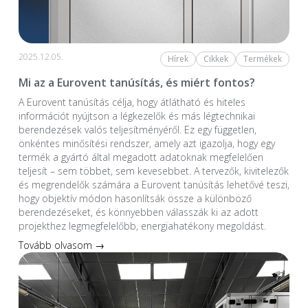
2025.12.05.
Hírek
Cikkek
Termékek
Mi az a Eurovent tanúsítás, és miért fontos?
A Eurovent tanúsítás célja, hogy átlátható és hiteles
információt nyújtson a légkezelők és más légtechnikai
berendezések valós teljesítményéről. Ez egy független,
önkéntes minősítési rendszer, amely azt igazolja, hogy egy
termék a gyártó által megadott adatoknak megfelelően
teljesít – sem többet, sem kevesebbet. A tervezők, kivitelezők
és megrendelők számára a Eurovent tanúsítás lehetővé teszi,
hogy objektív módon hasonlítsák össze a különböző
berendezéseket, és könnyebben válasszák ki az adott
projekthez legmegfelelőbb, energiahatékony megoldást.
Tovább olvasom →