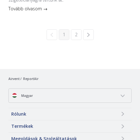
Tovább olvasom →
1
2
Airvent
ReportAir
Magyar
Rólunk
Termékek
Megoldások & Szolgáltatások