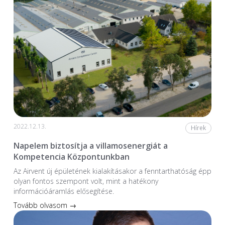
2022.12.13.
Hírek
Napelem biztosítja a villamosenergiát a
Kompetencia Központunkban
Az Airvent új épületének kialakításakor a fenntarthatóság épp
olyan fontos szempont volt, mint a hatékony
információáramlás elősegítése.
Tovább olvasom →