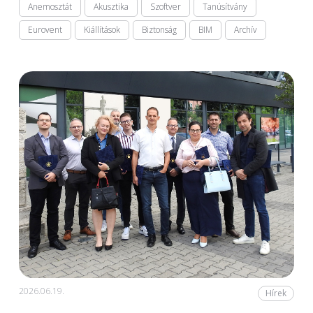
Anemosztát
Akusztika
Szoftver
Tanúsítvány
Eurovent
Kiállítások
Biztonság
BIM
Archív
2026.06.19.
Hírek