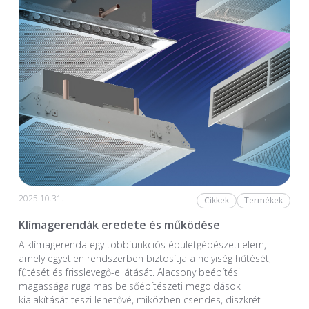
2025.10.31.
Cikkek
Termékek
Klímagerendák eredete és működése
A klímagerenda egy többfunkciós épületgépészeti elem,
amely egyetlen rendszerben biztosítja a helyiség hűtését,
fűtését és frisslevegő-ellátását. Alacsony beépítési
magassága rugalmas belsőépítészeti megoldások
kialakítását teszi lehetővé, miközben csendes, diszkrét