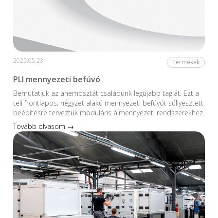
2025.05.23.
Termékek
PLI mennyezeti befúvó
Bemutatjuk az anemosztát családunk legújabb tagját. Ezt a
teli frontlapos, négyzet alakú mennyezeti befúvót süllyesztett
beépítésre terveztük moduláris álmennyezeti rendszerekhez.
Tovább olvasom →