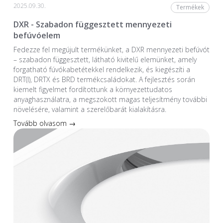
2025.09.30.
Termékek
DXR - Szabadon függesztett mennyezeti
befúvóelem
Fedezze fel megújult termékünket, a DXR mennyezeti befúvót
– szabadon függesztett, látható kivitelű elemünket, amely
forgatható fúvókabetétekkel rendelkezik, és kiegészíti a
DRT(I), DRTX és BRD termékcsaládokat. A fejlesztés során
kiemelt figyelmet fordítottunk a környezettudatos
anyaghasználatra, a megszokott magas teljesítmény további
növelésére, valamint a szerelőbarát kialakításra.
Tovább olvasom →