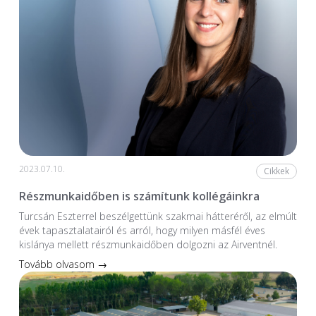
2023.07.10.
Cikkek
Részmunkaidőben is számítunk kollégáinkra
Turcsán Eszterrel beszélgettünk szakmai hátteréről, az elmúlt
évek tapasztalatairól és arról, hogy milyen másfél éves
kislánya mellett részmunkaidőben dolgozni az Airventnél.
Tovább olvasom →