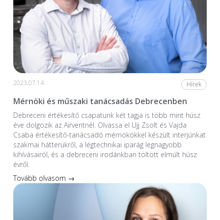
2023.07.14.
Hírek
Mérnöki és műszaki tanácsadás Debrecenben
Debreceni értékesítő csapatunk két tagja is több mint húsz
éve dolgozik az Airventnél. Olvassa el Ujj Zsolt és Vajda
Csaba értékesítő-tanácsadó mérnökökkel készült interjúnkat
szakmai hátterükről, a légtechnikai iparág legnagyobb
kihívásairól, és a debreceni irodánkban töltött elmúlt húsz
évről.
Tovább olvasom →