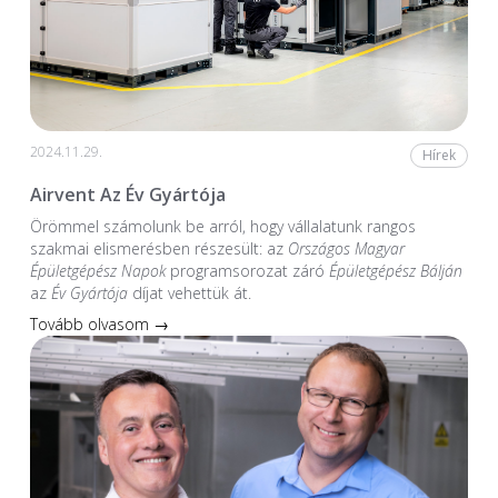
2024.11.29.
Hírek
Airvent Az Év Gyártója
Örömmel számolunk be arról, hogy vállalatunk rangos
szakmai elismerésben részesült: az
Országos Magyar
Épületgépész Napok
programsorozat záró
Épületgépész Bálján
az
Év Gyártója
díjat vehettük át.
Tovább olvasom →