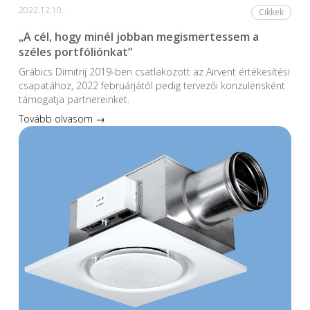
2022.12.10.
Cikkek
„A cél, hogy minél jobban megismertessem a
széles portfóliónkat”
Grábics Dimitrij 2019-ben csatlakozott az Airvent értékesítési
csapatához, 2022 februárjától pedig tervezői konzulensként
támogatja partnereinket.
Tovább olvasom →