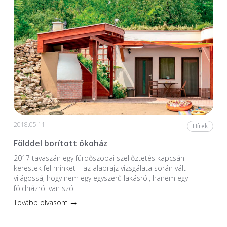
2018.05.11.
Hírek
Földdel borított ökoház
2017 tavaszán egy fürdőszobai szellőztetés kapcsán
kerestek fel minket – az alaprajz vizsgálata során vált
világossá, hogy nem egy egyszerű lakásról, hanem egy
földházról van szó.
Tovább olvasom →