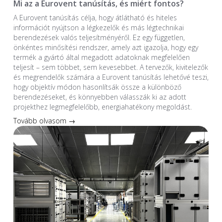
Mi az a Eurovent tanúsítás, és miért fontos?
A Eurovent tanúsítás célja, hogy átlátható és hiteles
információt nyújtson a légkezelők és más légtechnikai
berendezések valós teljesítményéről. Ez egy független,
önkéntes minősítési rendszer, amely azt igazolja, hogy egy
termék a gyártó által megadott adatoknak megfelelően
teljesít – sem többet, sem kevesebbet. A tervezők, kivitelezők
és megrendelők számára a Eurovent tanúsítás lehetővé teszi,
hogy objektív módon hasonlítsák össze a különböző
berendezéseket, és könnyebben válasszák ki az adott
projekthez legmegfelelőbb, energiahatékony megoldást.
Tovább olvasom →