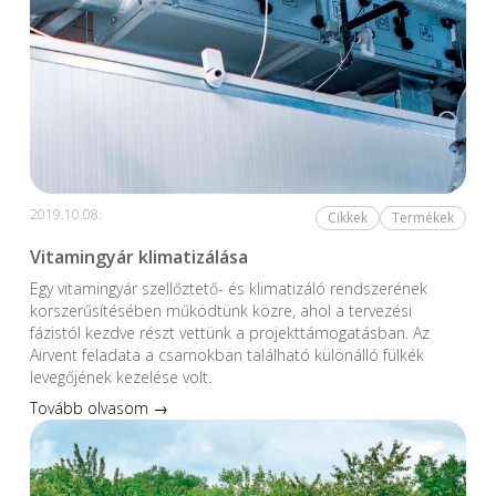
2019.10.08.
Cikkek
Termékek
Vitamingyár klimatizálása
Egy vitamingyár szellőztető- és klimatizáló rendszerének
korszerűsítésében működtünk közre, ahol a tervezési
fázistól kezdve részt vettünk a projekttámogatásban. Az
Airvent feladata a csarnokban található különálló fülkék
levegőjének kezelése volt.
Tovább olvasom →