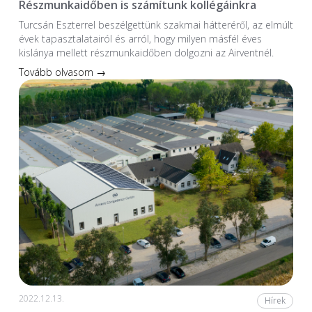
Részmunkaidőben is számítunk kollégáinkra
Turcsán Eszterrel beszélgettünk szakmai hátteréről, az elmúlt
évek tapasztalatairól és arról, hogy milyen másfél éves
kislánya mellett részmunkaidőben dolgozni az Airventnél.
Tovább olvasom →
2022.12.13.
Hírek