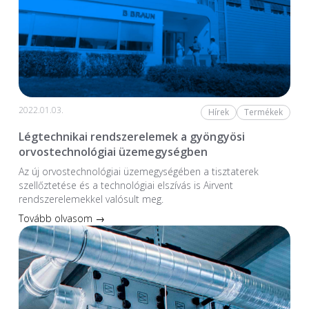
2022.01.03.
Hírek
Termékek
Légtechnikai rendszerelemek a gyöngyösi
orvostechnológiai üzemegységben
Az új orvostechnológiai üzem­egységében a tiszta­terek
szellőztetése és a technológiai elszívás is Airvent
rendszerelemekkel valósult meg.
Tovább olvasom →