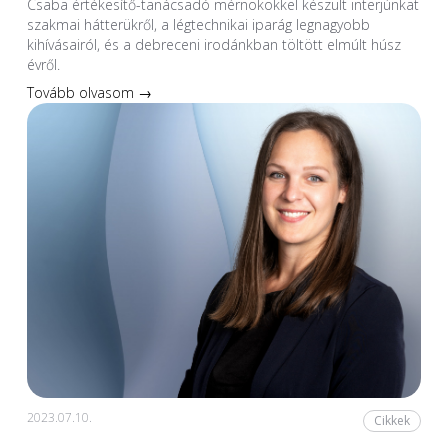
Csaba értékesítő-tanácsadó mérnökökkel készült interjúnkat
szakmai hátterükről, a légtechnikai iparág legnagyobb
kihívásairól, és a debreceni irodánkban töltött elmúlt húsz
évről.
Tovább olvasom →
2023.07.10.
Cikkek