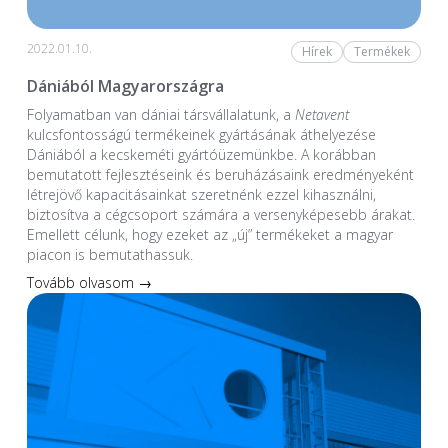
2022.01.10.
Hírek
Termékek
Dániából Magyarországra
Folyamatban van dániai társvállalatunk, a
Netavent
kulcsfontosságú termékeinek gyártásának áthelyezése
Dániából a kecskeméti gyártóüzemünkbe. A korábban
bemutatott fejlesztéseink és beruházásaink eredményeként
létrejövő kapacitásainkat szeretnénk ezzel kihasználni,
biztosítva a cégcsoport számára a versenyképesebb árakat.
Emellett célunk, hogy ezeket az „új” termékeket a magyar
piacon is bemutathassuk.
Tovább olvasom →