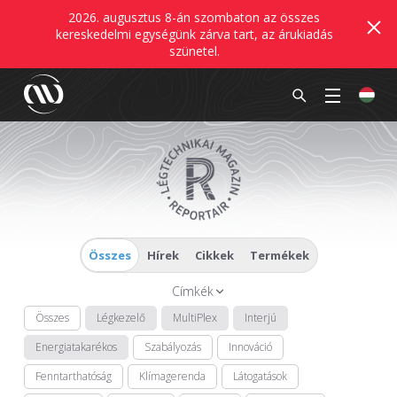
2026. augusztus 8-án szombaton az összes
kereskedelmi egységünk zárva tart, az árukiadás
szünetel.
Összes
Hírek
Cikkek
Termékek
Címkék
Összes
Légkezelő
MultiPlex
Interjú
Energiatakarékos
Szabályozás
Innováció
Fenntarthatóság
Klímagerenda
Látogatások