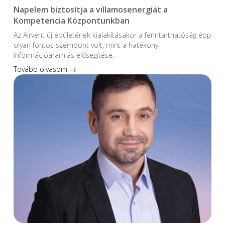
Napelem biztosítja a villamosenergiát a
Kompetencia Központunkban
Az Airvent új épületének kialakításakor a fenntarthatóság épp
olyan fontos szempont volt, mint a hatékony
információáramlás elősegítése.
Tovább olvasom →