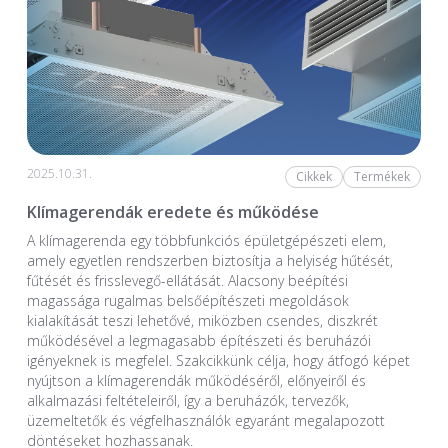
2025.10.31.
Cikkek
Termékek
Klímagerendák eredete és működése
A klímagerenda egy többfunkciós épületgépészeti elem,
amely egyetlen rendszerben biztosítja a helyiség hűtését,
fűtését és frisslevegő-ellátását. Alacsony beépítési
magassága rugalmas belsőépítészeti megoldások
kialakítását teszi lehetővé, miközben csendes, diszkrét
működésével a legmagasabb építészeti és beruházói
igényeknek is megfelel. Szakcikkünk célja, hogy átfogó képet
nyújtson a klímagerendák működéséről, előnyeiről és
alkalmazási feltételeiről, így a beruházók, tervezők,
üzemeltetők és végfelhasználók egyaránt megalapozott
döntéseket hozhassanak.