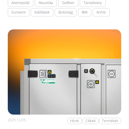
Anemosztát
Akusztika
Szoftver
Tanúsítvány
Eurovent
Kiállítások
Biztonság
BIM
Archív
2025.12.05.
Hírek
Cikkek
Termékek