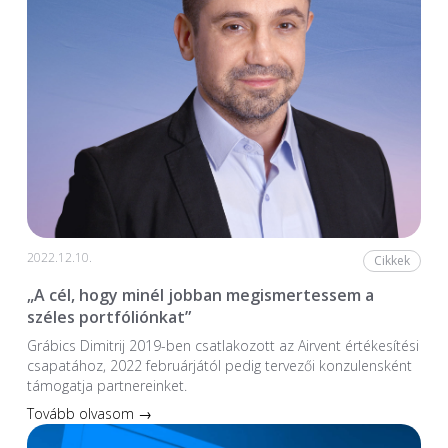
2022.12.10.
Cikkek
„A cél, hogy minél jobban megismertessem a
széles portfóliónkat”
Grábics Dimitrij 2019-ben csatlakozott az Airvent értékesítési
csapatához, 2022 februárjától pedig tervezői konzulensként
támogatja partnereinket.
Tovább olvasom →