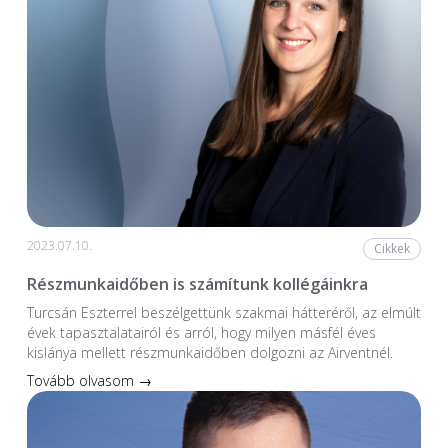
2023.07.10.
Cikkek
Részmunkaidőben is számítunk kollégáinkra
Turcsán Eszterrel beszélgettünk szakmai hátteréről, az elmúlt
évek tapasztalatairól és arról, hogy milyen másfél éves
kislánya mellett részmunkaidőben dolgozni az Airventnél.
Tovább olvasom →