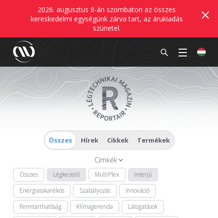
2026. augusztus 8-án szombaton az összes
kereskedelmi egységünk zárva tart, az árukiadás
szünetel.
Összes
Hírek
Cikkek
Termékek
Címkék
Összes
Légkezelő
MultiPlex
Interjú
Energiatakarékos
Szabályozás
Innováció
Fenntarthatóság
Klímagerenda
Látogatások