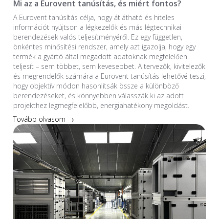
Mi az a Eurovent tanúsítás, és miért fontos?
A Eurovent tanúsítás célja, hogy átlátható és hiteles
információt nyújtson a légkezelők és más légtechnikai
berendezések valós teljesítményéről. Ez egy független,
önkéntes minősítési rendszer, amely azt igazolja, hogy egy
termék a gyártó által megadott adatoknak megfelelően
teljesít – sem többet, sem kevesebbet. A tervezők, kivitelezők
és megrendelők számára a Eurovent tanúsítás lehetővé teszi,
hogy objektív módon hasonlítsák össze a különböző
berendezéseket, és könnyebben válasszák ki az adott
projekthez legmegfelelőbb, energiahatékony megoldást.
Tovább olvasom →