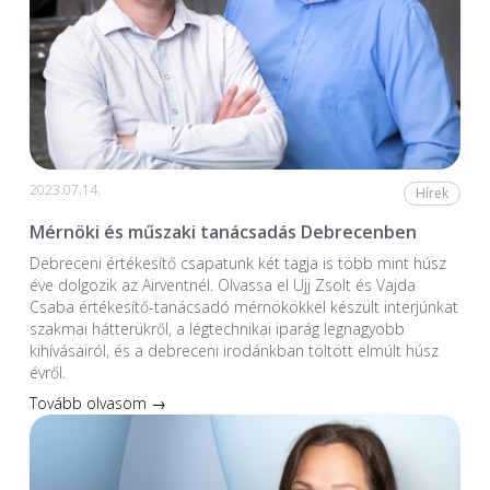
2023.07.14.
Hírek
Mérnöki és műszaki tanácsadás Debrecenben
Debreceni értékesítő csapatunk két tagja is több mint húsz
éve dolgozik az Airventnél. Olvassa el Ujj Zsolt és Vajda
Csaba értékesítő-tanácsadó mérnökökkel készült interjúnkat
szakmai hátterükről, a légtechnikai iparág legnagyobb
kihívásairól, és a debreceni irodánkban töltött elmúlt húsz
évről.
Tovább olvasom →