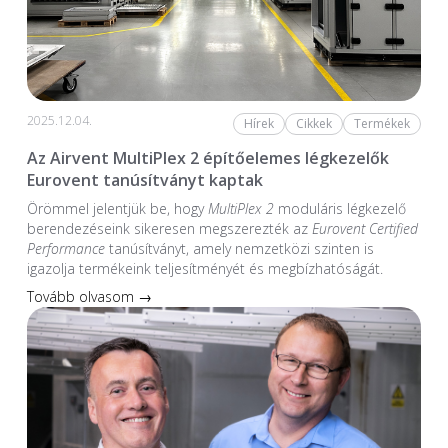
2025.12.04.
Hírek
Cikkek
Termékek
Az Airvent MultiPlex 2 építőelemes légkezelők
Eurovent tanúsítványt kaptak
Örömmel jelentjük be, hogy
MultiPlex 2
moduláris légkezelő
berendezéseink sikeresen megszerezték az
Eurovent Certified
Performance
tanúsítványt, amely nemzetközi szinten is
igazolja termékeink teljesítményét és megbízhatóságát.
Tovább olvasom →