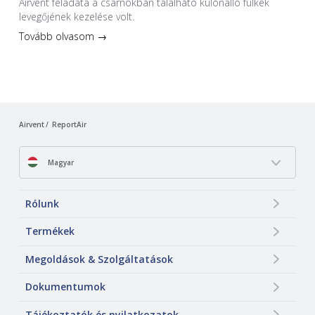
Airvent feladata a csarnokban található különálló fülkék
levegőjének kezelése volt.
Tovább olvasom →
Airvent
ReportAir
Magyar
Rólunk
Termékek
Megoldások & Szolgáltatások
Dokumentumok
Tájékoztatók és nyilatkozatok