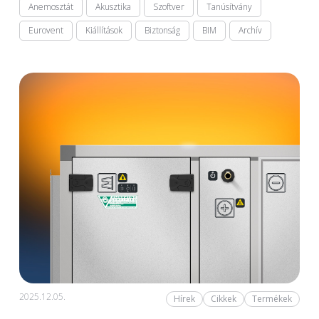
Anemosztát
Akusztika
Szoftver
Tanúsítvány
Eurovent
Kiállítások
Biztonság
BIM
Archív
2025.12.05.
Hírek
Cikkek
Termékek