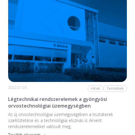
2022.01.03.
Hírek
Termékek
Légtechnikai rendszerelemek a gyöngyösi
orvostechnológiai üzemegységben
Az új orvostechnológiai üzem­egységében a tiszta­terek
szellőztetése és a technológiai elszívás is Airvent
rendszerelemekkel valósult meg.
Tovább olvasom →