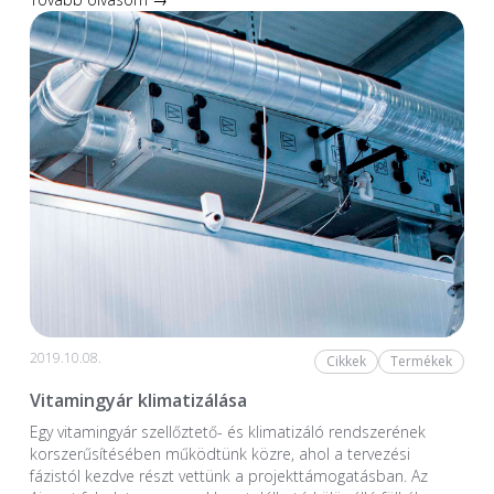
2019.10.08.
Cikkek
Termékek
Vitamingyár klimatizálása
Egy vitamingyár szellőztető- és klimatizáló rendszerének
korszerűsítésében működtünk közre, ahol a tervezési
fázistól kezdve részt vettünk a projekttámogatásban. Az