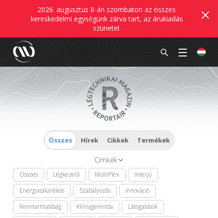
2026. augusztus 8-án szombaton az összes
kereskedelmi egységünk zárva tart, az árukiadás
szünetel.
Összes
Hírek
Cikkek
Termékek
Címkék
Összes
Légkezelő
MultiPlex
Interjú
Energiatakarékos
Szabályozás
Innováció
Fenntarthatóság
Klímagerenda
Látogatások