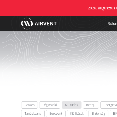
2026. augusztus 
Rólu
Összes
Légkezelő
MultiPlex
Interjú
Energiat
Tanúsítvány
Eurovent
Kiállítások
Biztonság
BI