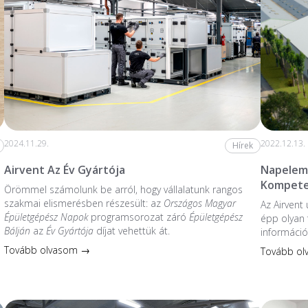
2024.11.29.
2022.12.13.
Hírek
Airvent Az Év Gyártója
Napelem 
Kompete
Örömmel számolunk be arról, hogy vállalatunk rangos
szakmai elismerésben részesült: az
Országos Magyar
Az Airvent
Épületgépész Napok
programsorozat záró
Épületgépész
épp olyan 
Bálján
az
Év Gyártója
díjat vehettük át.
információ
Tovább olvasom →
Tovább o