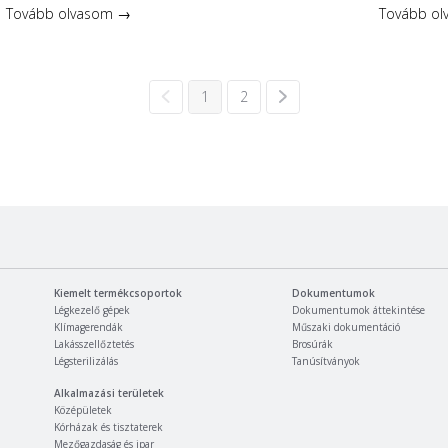
Tovább olvasom →
Tovább o
1
2
Kiemelt termékcsoportok
Dokumentumok
Légkezelő gépek
Dokumentumok áttekintése
Klímagerendák
Műszaki dokumentáció
Lakásszellőztetés
Brosúrák
Légsterilizálás
Tanúsítványok
Alkalmazási területek
Középületek
Kórházak és tisztaterek
Mezőgazdaság és ipar