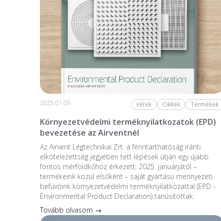
2025.01.09.
Hírek
Cikkek
Termékek
Környezetvédelmi terméknyilatkozatok (EPD)
bevezetése az Airventnél
Az Airvent Légtechnikai Zrt. a fenntarthatóság iránti
elkötelezettség jegyében tett lépések útján egy újabb
fontos mérföldkőhöz érkezett: 2025. januárjától –
termékeink közül elsőként – saját gyártású mennyezeti
befúvóink környezetvédelmi terméknyilatkozattal (EPD -
Environmental Product Declaration) tanúsítottak.
Tovább olvasom →