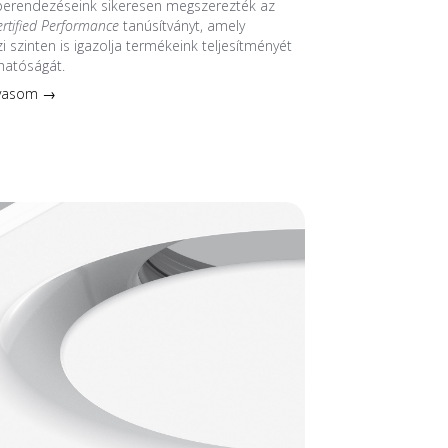
 berendezéseink sikeresen megszerezték az
ertified Performance
tanúsítványt, amely
 szinten is igazolja termékeink teljesítményét
hatóságát.
lvasom →