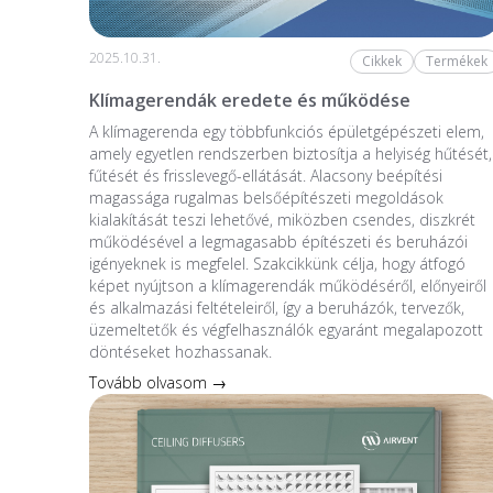
2025.10.31.
Cikkek
Termékek
Klímagerendák eredete és működése
A klímagerenda egy többfunkciós épületgépészeti elem,
amely egyetlen rendszerben biztosítja a helyiség hűtését,
fűtését és frisslevegő-ellátását. Alacsony beépítési
magassága rugalmas belsőépítészeti megoldások
kialakítását teszi lehetővé, miközben csendes, diszkrét
működésével a legmagasabb építészeti és beruházói
igényeknek is megfelel. Szakcikkünk célja, hogy átfogó
képet nyújtson a klímagerendák működéséről, előnyeiről
és alkalmazási feltételeiről, így a beruházók, tervezők,
üzemeltetők és végfelhasználók egyaránt megalapozott
döntéseket hozhassanak.
Tovább olvasom →