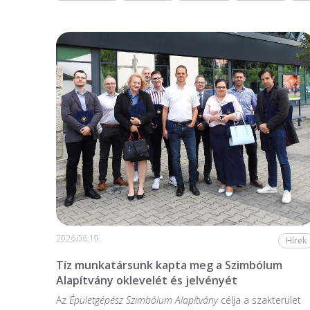
2026.06.19.
Hírek
Tíz munkatársunk kapta meg a Szimbólum
Alapítvány oklevelét és jelvényét
Az
Épületgépész Szimbólum Alapítvány
célja a szakterület