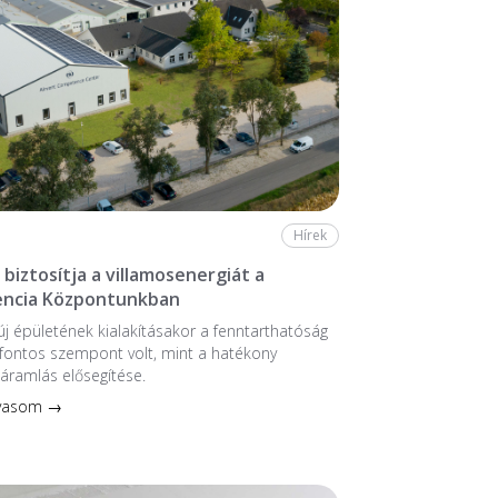
Hírek
biztosítja a villamosenergiát a
ncia Központunkban
 új épületének kialakításakor a fenntarthatóság
fontos szempont volt, mint a hatékony
áramlás elősegítése.
lvasom →