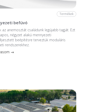
Termékek
yezeti befúvó
 az anemosztát családunk legújabb tagját. Ezt
ntlapos, négyzet alakú mennyezeti
llyesztett beépítésre terveztük moduláris
eti rendszerekhez.
lvasom →