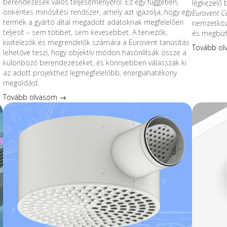
berendezések valós teljesítményéről. Ez egy független,
légkezelő
önkéntes minősítési rendszer, amely azt igazolja, hogy egy
Eurovent C
termék a gyártó által megadott adatoknak megfelelően
nemzetközi
teljesít – sem többet, sem kevesebbet. A tervezők,
és megbíz
kivitelezők és megrendelők számára a Eurovent tanúsítás
Tovább o
lehetővé teszi, hogy objektív módon hasonlítsák össze a
különböző berendezéseket, és könnyebben válasszák ki
az adott projekthez legmegfelelőbb, energiahatékony
megoldást.
Tovább olvasom →