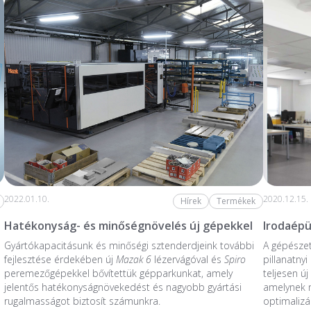
2022.01.10.
2020.12.15.
Hírek
Termékek
Hatékonyság- és minőségnövelés új gépekkel
Irodaépü
Gyártókapacitásunk és minőségi sztenderdjeink további
A gépésze
fejlesztése érdekében új
Mazak 6
lézervágóval és
Spiro
pillanatnyi
peremezőgépekkel bővítettük gépparkunkat, amely
teljesen új
jelentős hatékonyságnövekedést és nagyobb gyártási
amelynek
rugalmasságot biztosít számunkra.
optimalizál