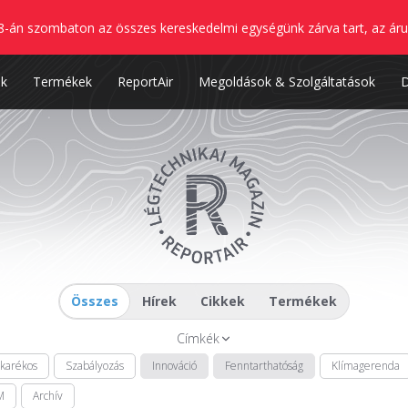
8-án szombaton az összes kereskedelmi egységünk zárva tart, az áru
nk
Termékek
ReportAir
Megoldások & Szolgáltatások
Összes
Hírek
Cikkek
Termékek
Címkék
akarékos
Szabályozás
Innováció
Fenntarthatóság
Klímagerenda
M
Archív