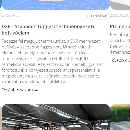
2025.09.30.
2025.05.23.
Termékek
DXR - Szabadon függesztett mennyezeti
PLI menn
befúvóelem
Bemutatjuk
a teli fro
Fedezze fel megújult termékünket, a DXR mennyezeti
befúvót sü
befúvót – szabadon függesztett, látható kivitelű
álmennyez
elemünket, amely forgatható fúvókabetétekkel
rendelkezik, és kiegészíti a DRT(I), DRTX és BRD
Tovább o
termékcsaládokat. A fejlesztés során kiemelt figyelmet
fordítottunk a környezettudatos anyaghasználatra, a
megszokott magas teljesítmény további növelésére,
valamint a szerelőbarát kialakításra.
Tovább olvasom →