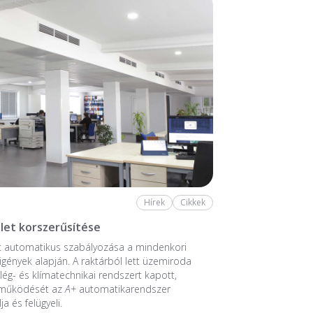
Hírek
Cikkek
let korszerűsítése
t automatikus szabályozása a mindenkori
 igények alapján. A raktárból lett üzemiroda
 lég- és klímatechnikai rendszert kapott,
 működését az
A+
automatikarendszer
ja és felügyeli.