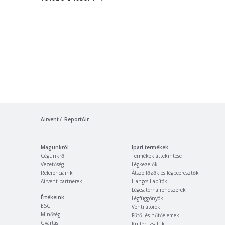
Airvent
ReportAir
Magunkról
Ipari termékek
Cégünkről
Termékek áttekintése
Vezetőség
Légkezelők
Referenciáink
Átszellőzők és légbeeresztők
Airvent partnerek
Hangcsillapítók
Légcsatorna rendszerek
Értékeink
Légfüggönyök
ESG
Ventilátorok
Minőség
Fűtő- és hűtőelemek
Gyártás
Kültéri zsaluk