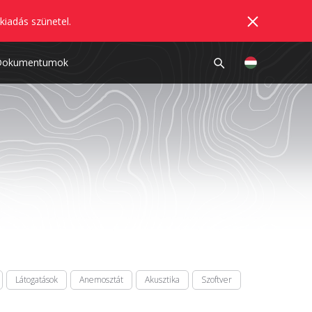
kiadás szünetel.
Dokumentumok
Látogatások
Anemosztát
Akusztika
Szoftver