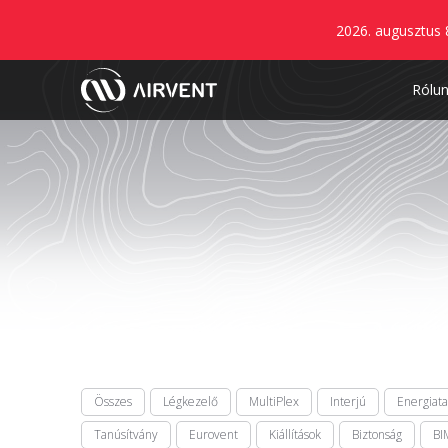
2026. augusztus 
Rólu
Összes
Légkezelő
MultiPlex
Interjú
Energiat
Tanúsítvány
Eurovent
Kiállítások
Biztonság
BI