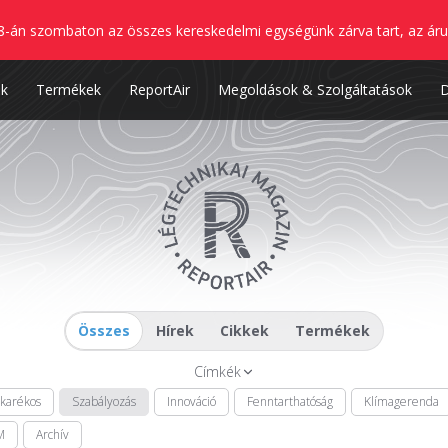
8-án szombaton az összes kereskedelmi egységünk zárva tart, az áru
nk
Termékek
ReportAir
Megoldások & Szolgáltatások
Összes
Hírek
Cikkek
Termékek
Címkék
akarékos
Szabályozás
Innováció
Fenntarthatóság
Klímagerenda
M
Archív