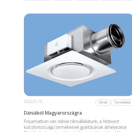
2022.01.10.
Hírek
Termékek
Dániából Magyarországra
Folyamatban van dániai társvállalatunk, a
Netavent
kulcsfontosságú termékeinek gyártásának áthelyezése