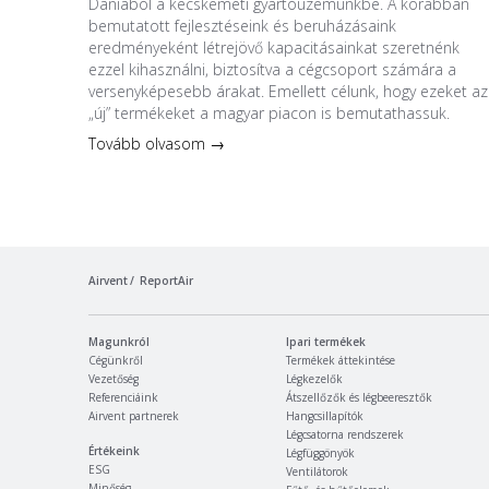
Dániából a kecskeméti gyártóüzemünkbe. A korábban
bemutatott fejlesztéseink és beruházásaink
eredményeként létrejövő kapacitásainkat szeretnénk
ezzel kihasználni, biztosítva a cégcsoport számára a
versenyképesebb árakat. Emellett célunk, hogy ezeket az
„új” termékeket a magyar piacon is bemutathassuk.
Tovább olvasom →
Airvent
ReportAir
Magunkról
Ipari termékek
Cégünkről
Termékek áttekintése
Vezetőség
Légkezelők
Referenciáink
Átszellőzők és légbeeresztők
Airvent partnerek
Hangcsillapítók
Légcsatorna rendszerek
Értékeink
Légfüggönyök
ESG
Ventilátorok
Minőség