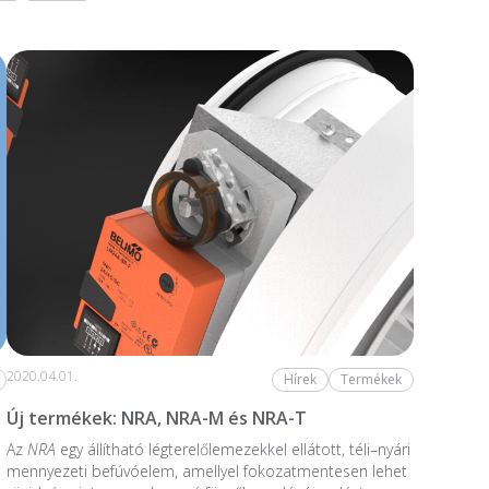
2020.04.01.
Hírek
Termékek
Új termékek: NRA, NRA-M és NRA-T
Az
NRA
egy állítható légterelőlemezekkel ellátott, téli–nyári
mennyezeti befúvóelem, amellyel fokozatmentesen lehet