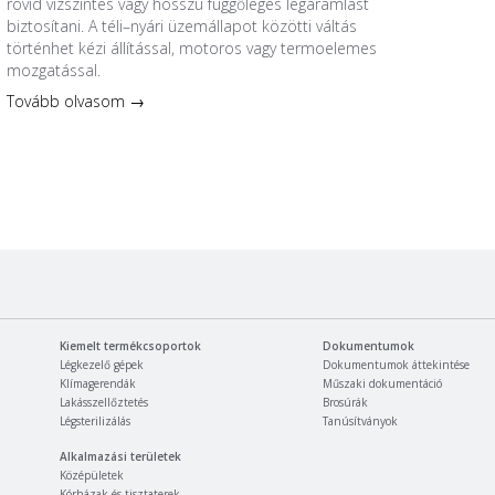
rövid vízszintes vagy hosszú függőleges légáramlást
biztosítani. A téli–nyári üzemállapot közötti váltás
történhet kézi állítással, motoros vagy termoelemes
mozgatással.
Tovább olvasom →
Kiemelt termékcsoportok
Dokumentumok
Légkezelő gépek
Dokumentumok áttekintése
Klímagerendák
Műszaki dokumentáció
Lakásszellőztetés
Brosúrák
Légsterilizálás
Tanúsítványok
Alkalmazási területek
Középületek
Kórházak és tisztaterek