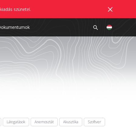
kiadás szünetel.
Dokumentumok
Látogatások
Anemosztát
Akusztika
Szoftver