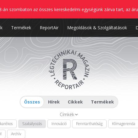
8-án szombaton az összes kereskedelmi egységünk zárva tart, az áru
nk
Termékek
ReportAir
Megoldások & Szolgáltatások
Összes
Hírek
Cikkek
Termékek
Címkék
akarékos
Szabályozás
Innováció
Fenntarthatóság
Klímagerenda
M
Archív