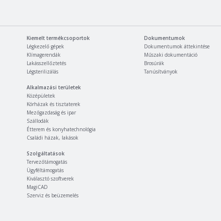
Kiemelt termékcsoportok
Dokumentumok
Légkezelő gépek
Dokumentumok áttekintése
Klímagerendák
Műszaki dokumentáció
Lakásszellőztetés
Brosúrák
Légsterilizálás
Tanúsítványok
Alkalmazási területek
Középületek
Kórházak és tisztaterek
Mezőgazdaság és ipar
Szállodák
Étterem és konyhatechnológia
Családi házak, lakások
Szolgáltatások
Tervezőtámogatás
Ügyféltámogatás
Kiválasztó szoftverek
MagiCAD
Szerviz és beüzemelés