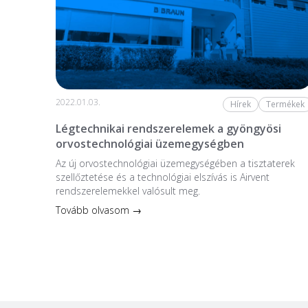
2022.01.03.
Hírek
Termékek
Légtechnikai rendszerelemek a gyöngyösi
orvostechnológiai üzemegységben
Az új orvostechnológiai üzem­egységében a tiszta­terek
szellőztetése és a technológiai elszívás is Airvent
rendszerelemekkel valósult meg.
Tovább olvasom →