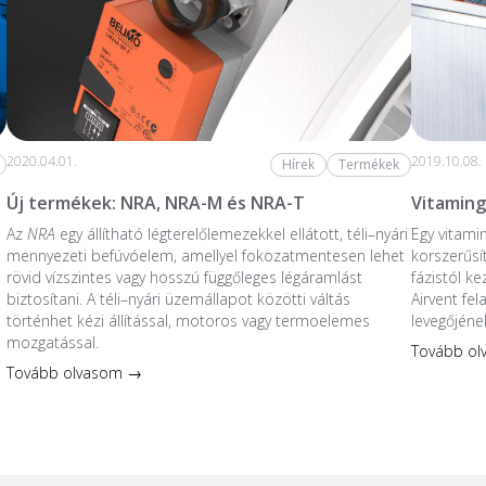
2020.04.01.
2019.10.08.
Hírek
Termékek
Új termékek: NRA, NRA-M és NRA-T
Vitaming
Az
NRA
egy állítható légterelőlemezekkel ellátott, téli–nyári
Egy vitami
mennyezeti befúvóelem, amellyel fokozatmentesen lehet
korszerűsí
rövid vízszintes vagy hosszú függőleges légáramlást
fázistól k
biztosítani. A téli–nyári üzemállapot közötti váltás
Airvent fe
történhet kézi állítással, motoros vagy termoelemes
levegőjéne
mozgatással.
Tovább o
Tovább olvasom →