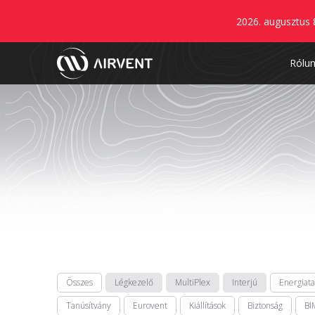
2026. augusztus 
Rólu
Összes
Légkezelő
MultiPlex
Interjú
Energiat
Tanúsítvány
Eurovent
Kiállítások
Biztonság
BI