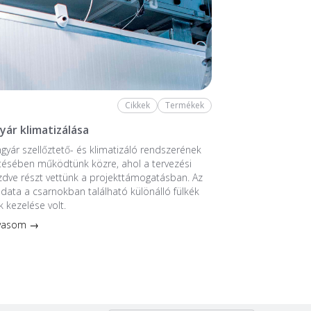
Cikkek
Termékek
yár klimatizálása
ngyár szellőztető- és klimatizáló rendszerének
tésében működtünk közre, ahol a tervezési
ezdve részt vettünk a projekttámogatásban. Az
ladata a csarnokban található különálló fülkék
k kezelése volt.
lvasom →