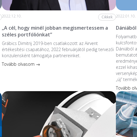
2022.12.10.
2022.01.10.
Cikkek
„A cél, hogy minél jobban megismertessem a
Dániából
széles portfóliónkat”
Folyamatba
kulcsfonto
Grábics Dimitrij 2019-ben csatlakozott az Airvent
Dániából 
értékesítési csapatához, 2022 februárjától pedig tervezői
bemutatott
konzulensként támogatja partnereinket.
eredmények
Tovább olvasom →
ezzel kiha
versenykép
„új” termé
Tovább o