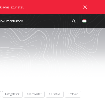
kiadás szünetel.
Dokumentumok
Látogatások
Anemosztát
Akusztika
Szoftver