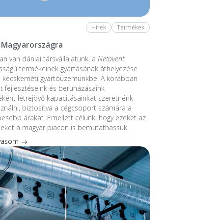
Hírek
Termékek
 Magyarországra
n van dániai társvállalatunk, a
Netavent
sságú termékeinek gyártásának áthelyezése
a kecskeméti gyártóüzemünkbe. A korábban
 fejlesztéseink és beruházásaink
ént létrejövő kapacitásainkat szeretnénk
sználni, biztosítva a cégcsoport számára a
esebb árakat. Emellett célunk, hogy ezeket az
keket a magyar piacon is bemutathassuk.
lvasom →