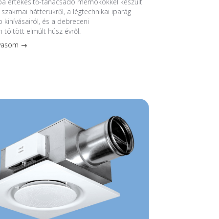
ba értékesítő-tanácsadó mérnökökkel készült
 szakmai hátterükről, a légtechnikai iparág
 kihívásairól, és a debreceni
 töltött elmúlt húsz évről.
lvasom →