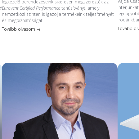
Vajda Csa
légkezelő berendezéseink sikeresen megszerezték az
y
interjúnkat
Eurovent Certified Performance
tanúsítványt, amely
legnagyobb
nemzetközi szinten is igazolja termékeink teljesítményét
irodánkban
és megbízhatóságát.
s
Tovább o
Tovább olvasom →