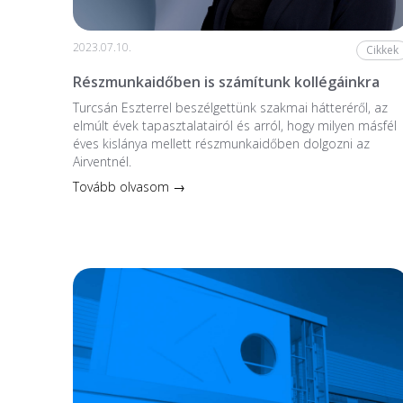
2023.07.10.
Cikkek
Részmunkaidőben is számítunk kollégáinkra
Turcsán Eszterrel beszélgettünk szakmai hátteréről, az
elmúlt évek tapasztalatairól és arról, hogy milyen másfél
éves kislánya mellett részmunkaidőben dolgozni az
Airventnél.
Tovább olvasom →