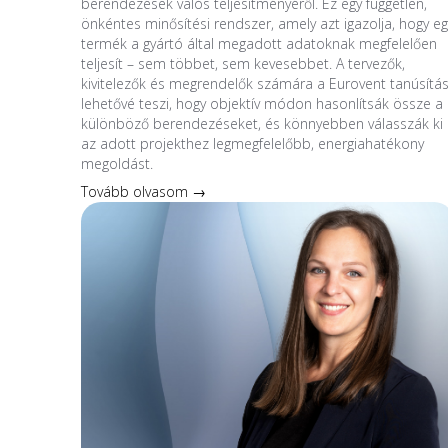
berendezések valós teljesítményéről. Ez egy független,
önkéntes minősítési rendszer, amely azt igazolja, hogy eg
termék a gyártó által megadott adatoknak megfelelően
teljesít – sem többet, sem kevesebbet. A tervezők,
kivitelezők és megrendelők számára a Eurovent tanúsítá
lehetővé teszi, hogy objektív módon hasonlítsák össze a
különböző berendezéseket, és könnyebben válasszák ki
az adott projekthez legmegfelelőbb, energiahatékony
megoldást.
Tovább olvasom →