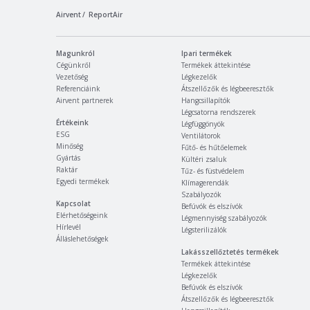
Airvent
ReportAir
Magunkról
Ipari termékek
Cégünkről
Termékek áttekintése
Vezetőség
Légkezelők
Referenciáink
Átszellőzők és légbeeresztők
Airvent partnerek
Hangcsillapítók
Légcsatorna rendszerek
Értékeink
Légfüggönyök
ESG
Ventilátorok
Minőség
Fűtő- és hűtőelemek
Gyártás
Kültéri zsaluk
Raktár
Tűz- és füstvédelem
Egyedi termékek
Klímagerendák
Szabályozók
Kapcsolat
Befúvók és elszívók
Elérhetőségeink
Légmennyiség szabályozók
Hírlevél
Légsterilizálók
Álláslehetőségek
Lakásszellőztetés termékek
Termékek áttekintése
Légkezelők
Befúvók és elszívók
Átszellőzők és légbeeresztők