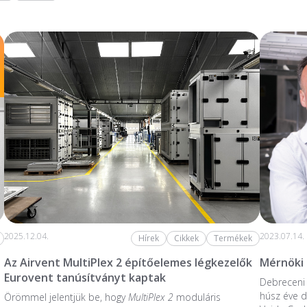
2025.12.04.
2023.07.14.
Hírek
Cikkek
Termékek
Az Airvent MultiPlex 2 építőelemes légkezelők
Mérnöki
Eurovent tanúsítványt kaptak
Debreceni 
húsz éve do
Örömmel jelentjük be, hogy
MultiPlex 2
moduláris