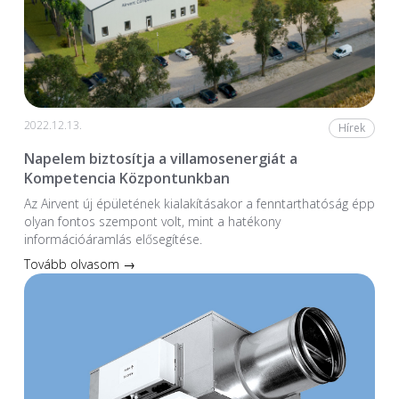
2022.12.13.
Hírek
Napelem biztosítja a villamosenergiát a
Kompetencia Központunkban
Az Airvent új épületének kialakításakor a fenntarthatóság épp
olyan fontos szempont volt, mint a hatékony
információáramlás elősegítése.
Tovább olvasom →