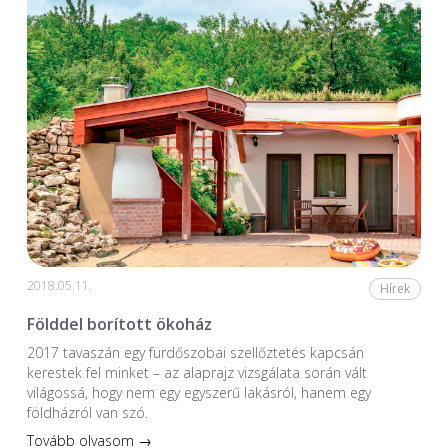
2018.05.11.
Hírek
Földdel borított ökoház
2017 tavaszán egy fürdőszobai szellőztetés kapcsán
kerestek fel minket – az alaprajz vizsgálata során vált
világossá, hogy nem egy egyszerű lakásról, hanem egy
földházról van szó.
Tovább olvasom →