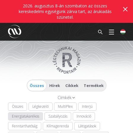
2026. augusztus 8-án szombaton az összes
kereskedelmi egységünk zárva tart, az árukiadás
szünetel.
Összes
Hírek
Cikkek
Termékek
Címkék
Összes
Légkezelő
MultiPlex
Interjú
Energiatakarékos
Szabályozás
Innováció
Fenntarthatóság
Klímagerenda
Látogatások