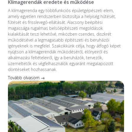
Klímagerendák eredete és működése
A klímagerenda egy többfunkciós épületgépészeti elem,
amely egyetlen rendszerben biztosítja a helyiség hűtését,
fűtését és frisslevegő-ellátását. Alacsony beépítési
magassága rugalmas belsőépítészeti megoldások
kialakítását teszi lehetővé, miközben csendes, diszkrét
működésével a legmagasabb építészeti és beruházói
igényeknek is megfelel. Szakcikkünk célja, hogy átfogó képet
nyújtson a klímagerendák működéséről, előnyeiről és
alkalmazási feltételeiről, így a beruházók, tervezők,
üzemeltetők és végfelhasználók egyaránt megalapozott
döntéseket hozhassanak.
Tovább olvasom →