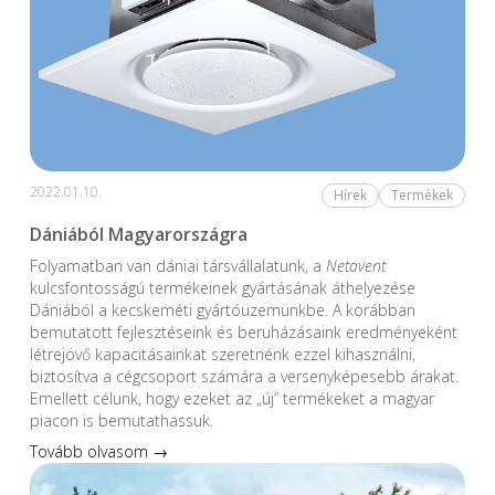
2022.01.10.
Hírek
Termékek
Dániából Magyarországra
Folyamatban van dániai társvállalatunk, a
Netavent
kulcsfontosságú termékeinek gyártásának áthelyezése
Dániából a kecskeméti gyártóüzemünkbe. A korábban
bemutatott fejlesztéseink és beruházásaink eredményeként
létrejövő kapacitásainkat szeretnénk ezzel kihasználni,
biztosítva a cégcsoport számára a versenyképesebb árakat.
Emellett célunk, hogy ezeket az „új” termékeket a magyar
piacon is bemutathassuk.
Tovább olvasom →