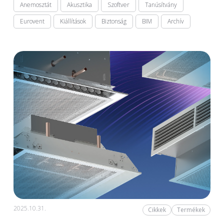
Anemosztát
Akusztika
Szoftver
Tanúsítvány
Eurovent
Kiállítások
Biztonság
BIM
Archív
2025.10.31.
Cikkek
Termékek