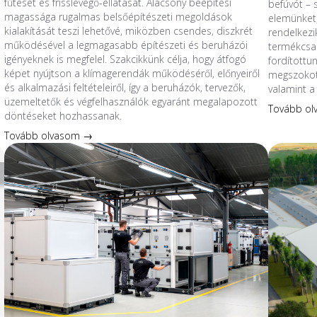
fűtését és frisslevegő-ellátását. Alacsony beépítési
befúvót – 
magassága rugalmas belsőépítészeti megoldások
elemünket,
kialakítását teszi lehetővé, miközben csendes, diszkrét
rendelkezik
működésével a legmagasabb építészeti és beruházói
termékcsal
igényeknek is megfelel. Szakcikkünk célja, hogy átfogó
fordítottu
képet nyújtson a klímagerendák működéséről, előnyeiről
megszokott
és alkalmazási feltételeiről, így a beruházók, tervezők,
valamint a 
üzemeltetők és végfelhasználók egyaránt megalapozott
Tovább o
döntéseket hozhassanak.
Tovább olvasom →