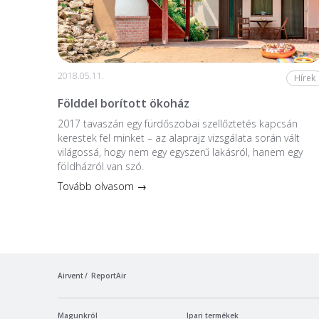
2018.05.11.
Hírek
Földdel borított ökoház
2017 tavaszán egy fürdőszobai szellőztetés kapcsán
kerestek fel minket – az alaprajz vizsgálata során vált
világossá, hogy nem egy egyszerű lakásról, hanem egy
földházról van szó.
Tovább olvasom →
Airvent
ReportAir
Magunkról
Ipari termékek