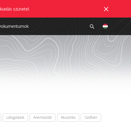
kiadás szünetel.
Dokumentumok
Látogatások
Anemosztát
Akusztika
Szoftver