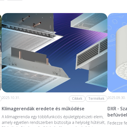
2025.10.31.
2025.09.30.
Cikkek
Termékek
Klímagerendák eredete és működése
DXR - S
befúvóe
A klímagerenda egy többfunkciós épületgépészeti elem,
amely egyetlen rendszerben biztosítja a helyiség hűtését,
Fedezze fe