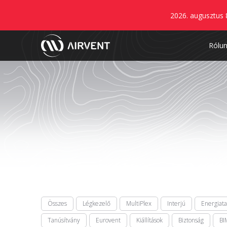
2026. augusztus 
Rólu
Összes
Légkezelő
MultiPlex
Interjú
Energiat
Tanúsítvány
Eurovent
Kiállítások
Biztonság
BI