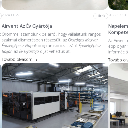
2024.11.29.
2022.12.13.
Hírek
Airvent Az Év Gyártója
Napelem 
Kompete
t
Örömmel számolunk be arról, hogy vállalatunk rangos
szakmai elismerésben részesült: az
Országos Magyar
Az Airvent
Épületgépész Napok
programsorozat záró
Épületgépész
épp olyan 
Bálján
az
Év Gyártója
díjat vehettük át.
információ
Tovább olvasom →
Tovább o