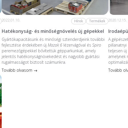
2022.01.10.
2020.12.15.
Hírek
Termékek
Hatékonyság- és minőségnövelés új gépekkel
Irodaépü
Gyártókapacitásunk és minőségi sztenderdjeink további
A gépésze
fejlesztése érdekében új
Mazak 6
lézervágóval és
Spiro
pillanatnyi
peremezőgépekkel bővítettük gépparkunkat, amely
teljesen új
jelentős hatékonyságnövekedést és nagyobb gyártási
amelynek
rugalmasságot biztosít számunkra.
optimalizál
Tovább olvasom →
Tovább o