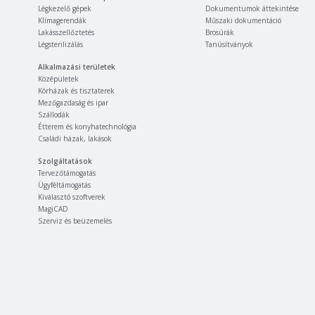
Légkezelő gépek
Dokumentumok áttekintése
Klímagerendák
Műszaki dokumentáció
Lakásszellőztetés
Brosúrák
Légsterilizálás
Tanúsítványok
Alkalmazási területek
Középületek
Kórházak és tisztaterek
Mezőgazdaság és ipar
Szállodák
Étterem és konyhatechnológia
Családi házak, lakások
Szolgáltatások
Tervezőtámogatás
Ügyféltámogatás
Kiválasztó szoftverek
MagiCAD
Szerviz és beüzemelés