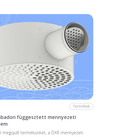
Termékek
zabadon függesztett mennyezeti
lem
l megújult termékünket, a DXR mennyezeti