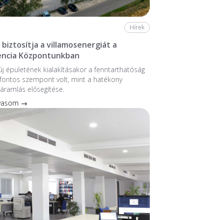
Hírek
biztosítja a villamosenergiát a
ncia Központunkban
 új épületének kialakításakor a fenntarthatóság
fontos szempont volt, mint a hatékony
áramlás elősegítése.
lvasom →