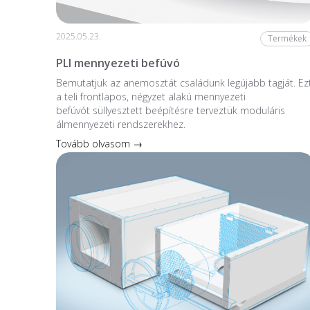
2025.05.23.
Termékek
PLI mennyezeti befúvó
Bemutatjuk az anemosztát családunk legújabb tagját. Ez
a teli frontlapos, négyzet alakú mennyezeti
befúvót süllyesztett beépítésre terveztük moduláris
álmennyezeti rendszerekhez.
Tovább olvasom →