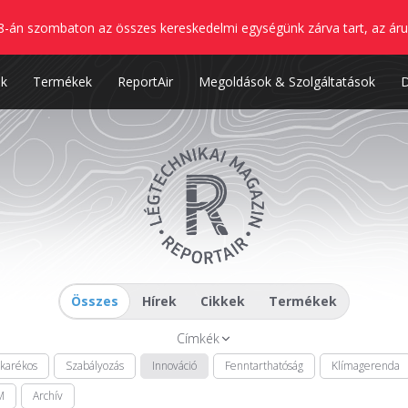
8-án szombaton az összes kereskedelmi egységünk zárva tart, az áru
nk
Termékek
ReportAir
Megoldások & Szolgáltatások
Összes
Hírek
Cikkek
Termékek
Címkék
akarékos
Szabályozás
Innováció
Fenntarthatóság
Klímagerenda
M
Archív