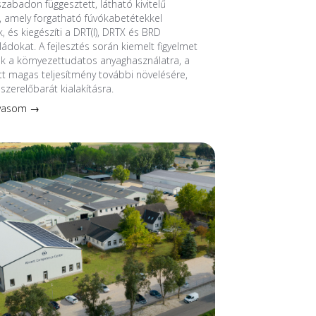
szabadon függesztett, látható kivitelű
 amely forgatható fúvókabetétekkel
, és kiegészíti a DRT(I), DRTX és BRD
ádokat. A fejlesztés során kiemelt figyelmet
nk a környezettudatos anyaghasználatra, a
 magas teljesítmény további növelésére,
szerelőbarát kialakításra.
lvasom →