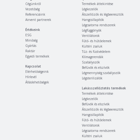
Cégünkről
Termékek áttekintése
Vezetőség
Légkezelők
Referenciáink
Átszellőzők és légbeeresztők
Airvent partnerek
Hangcsillapítók
Légcsatorna rendszerek
Értékeink
Légfüggönyök
ESG
Ventilátorok
Minőség
Fűtő- és hűtőelemek
Gyártás
Kültéri zsaluk
Raktár
Tűz- és füstvédelem
Egyedi termékek
Klímagerendák
Szabályozók
Kapcsolat
Befúvók és elszívók
Elérhetőségeink
Légmennyiség szabályozók
Hírlevél
Légsterilizálók
Álláslehetőségek
Lakásszellőztetés termékek
Termékek áttekintése
Légkezelők
Befúvók és elszívók
Átszellőzők és légbeeresztők
Hangcsillapítók
Fűtő- és hűtőelemek
Ventilátorok
Légcsatorna rendszerek
Kültéri zsaluk