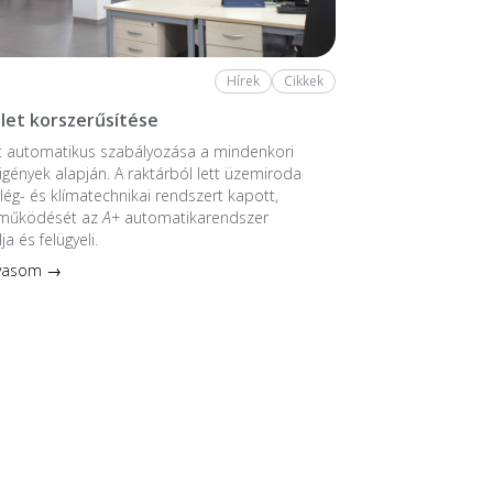
Hírek
Cikkek
let korszerűsítése
t automatikus szabályozása a mindenkori
 igények alapján. A raktárból lett üzemiroda
 lég- és klímatechnikai rendszert kapott,
 működését az
A+
automatikarendszer
ja és felügyeli.
lvasom →