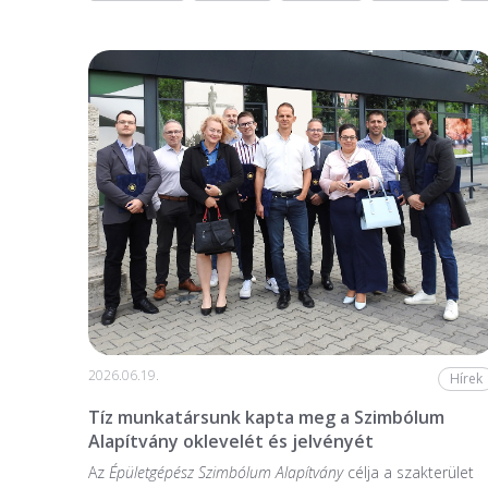
2026.06.19.
Hírek
Tíz munkatársunk kapta meg a Szimbólum
Alapítvány oklevelét és jelvényét
Az
Épületgépész Szimbólum Alapítvány
célja a szakterület