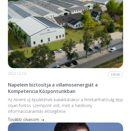
2022.12.13.
Hírek
Napelem biztosítja a villamosenergiát a
Kompetencia Központunkban
Az Airvent új épületének kialakításakor a fenntarthatóság épp
olyan fontos szempont volt, mint a hatékony
információáramlás elősegítése.
Tovább olvasom →