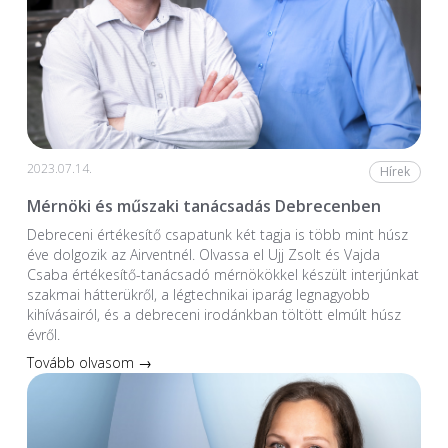
2023.07.14.
Hírek
Mérnöki és műszaki tanácsadás Debrecenben
Debreceni értékesítő csapatunk két tagja is több mint húsz
éve dolgozik az Airventnél. Olvassa el Ujj Zsolt és Vajda
Csaba értékesítő-tanácsadó mérnökökkel készült interjúnkat
szakmai hátterükről, a légtechnikai iparág legnagyobb
kihívásairól, és a debreceni irodánkban töltött elmúlt húsz
évről.
Tovább olvasom →