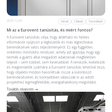
2025.12.05.
Hírek
Cikkek
Termékek
Mi az a Eurovent tanúsítás, és miért fontos?
A Eurovent tanúsítás célja, hogy átlátható és hiteles
információt nyújtson a légkezelők és más légtechnikai
berendezések valós teljesítményéről. Ez egy független,
önkéntes minősítési rendszer, amely azt igazolja, hogy egy
termék a gyártó által megadott adatoknak megfelelően
teljesít – sem többet, sem kevesebbet. A tervezők, kivitelezők
és megrendelők számára a Eurovent tanúsítás lehetővé teszi,
hogy objektív módon hasonlítsák össze a különböző
berendezéseket, és könnyebben válasszák ki az adott
projekthez legmegfelelőbb, energiahatékony megoldást.
Tovább olvasom →