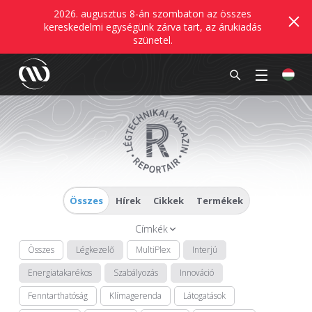
2026. augusztus 8-án szombaton az összes
kereskedelmi egységünk zárva tart, az árukiadás
szünetel.
Összes
Hírek
Cikkek
Termékek
Címkék
Összes
Légkezelő
MultiPlex
Interjú
Energiatakarékos
Szabályozás
Innováció
Fenntarthatóság
Klímagerenda
Látogatások