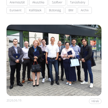
Anemosztát
Akusztika
Szoftver
Tanúsítvány
Eurovent
Kiállítások
Biztonság
BIM
Archív
2026.06.19.
Hírek