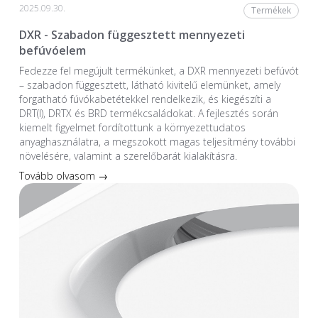
2025.09.30.
Termékek
DXR - Szabadon függesztett mennyezeti
befúvóelem
Fedezze fel megújult termékünket, a DXR mennyezeti befúvót
– szabadon függesztett, látható kivitelű elemünket, amely
forgatható fúvókabetétekkel rendelkezik, és kiegészíti a
DRT(I), DRTX és BRD termékcsaládokat. A fejlesztés során
kiemelt figyelmet fordítottunk a környezettudatos
anyaghasználatra, a megszokott magas teljesítmény további
növelésére, valamint a szerelőbarát kialakításra.
Tovább olvasom →