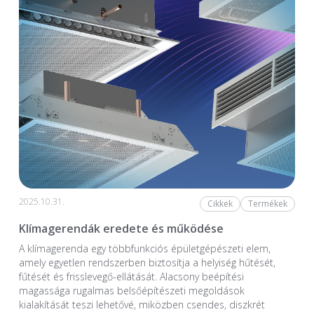
2025.10.31.
Cikkek
Termékek
Klímagerendák eredete és működése
A klímagerenda egy többfunkciós épületgépészeti elem,
amely egyetlen rendszerben biztosítja a helyiség hűtését,
fűtését és frisslevegő-ellátását. Alacsony beépítési
magassága rugalmas belsőépítészeti megoldások
kialakítását teszi lehetővé, miközben csendes, diszkrét