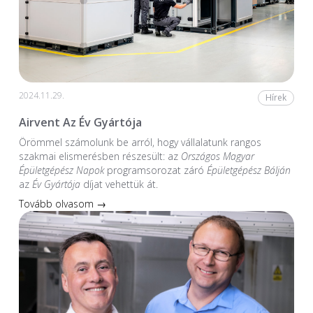
2024.11.29.
Hírek
Airvent Az Év Gyártója
Örömmel számolunk be arról, hogy vállalatunk rangos
szakmai elismerésben részesült: az
Országos Magyar
Épületgépész Napok
programsorozat záró
Épületgépész Bálján
az
Év Gyártója
díjat vehettük át.
Tovább olvasom →