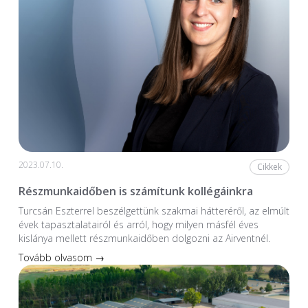
2023.07.10.
Cikkek
Részmunkaidőben is számítunk kollégáinkra
Turcsán Eszterrel beszélgettünk szakmai hátteréről, az elmúlt
évek tapasztalatairól és arról, hogy milyen másfél éves
kislánya mellett részmunkaidőben dolgozni az Airventnél.
Tovább olvasom →