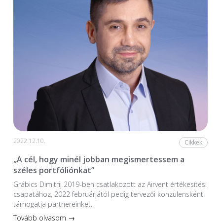
2022.12.10.
Cikkek
„A cél, hogy minél jobban megismertessem a
széles portfóliónkat”
Grábics Dimitrij 2019-ben csatlakozott az Airvent értékesítési
csapatához, 2022 februárjától pedig tervezői konzulensként
támogatja partnereinket.
Tovább olvasom →