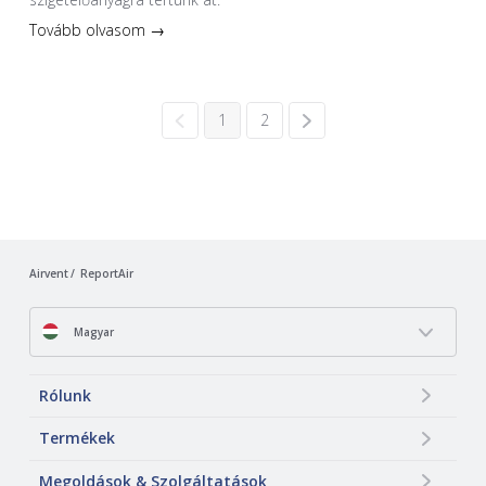
Tovább olvasom →
1
2
Airvent
ReportAir
Magyar
Rólunk
Termékek
Megoldások & Szolgáltatások