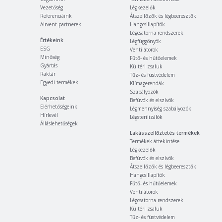
Vezetőség
Légkezelők
Referenciáink
Átszellőzők és légbeeresztők
Airvent partnerek
Hangcsillapítók
Légcsatorna rendszerek
Értékeink
Légfüggönyök
ESG
Ventilátorok
Minőség
Fűtő- és hűtőelemek
Gyártás
Kültéri zsaluk
Raktár
Tűz- és füstvédelem
Egyedi termékek
Klímagerendák
Szabályozók
Kapcsolat
Befúvók és elszívók
Elérhetőségeink
Légmennyiség szabályozók
Hírlevél
Légsterilizálók
Álláslehetőségek
Lakásszellőztetés termékek
Termékek áttekintése
Légkezelők
Befúvók és elszívók
Átszellőzők és légbeeresztők
Hangcsillapítók
Fűtő- és hűtőelemek
Ventilátorok
Légcsatorna rendszerek
Kültéri zsaluk
Tűz- és füstvédelem