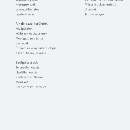
Klímagerendák
Műszaki dokumentáció
Lakásszellőztetés
Brosúrák
Légsterilizálás
Tanúsítványok
Alkalmazási területek
Középületek
Kórházak és tisztaterek
Mezőgazdaság és ipar
Szállodák
Étterem és konyhatechnológia
Családi házak, lakások
Szolgáltatások
Tervezőtámogatás
Ügyféltámogatás
Kiválasztó szoftverek
MagiCAD
Szerviz és beüzemelés