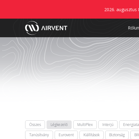
2026. augusztus 
Rólu
Összes
Légkezelő
MultiPlex
Interjú
Energiat
Tanúsítvány
Eurovent
Kiállítások
Biztonság
BI