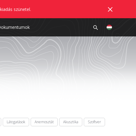
kiadás szünetel.
Dokumentumok
Látogatások
Anemosztát
Akusztika
Szoftver