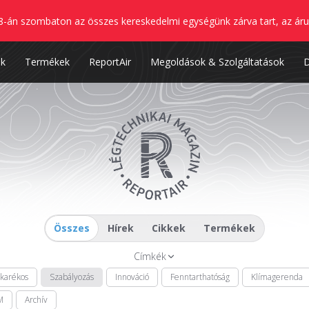
8-án szombaton az összes kereskedelmi egységünk zárva tart, az áru
nk
Termékek
ReportAir
Megoldások & Szolgáltatások
Összes
Hírek
Cikkek
Termékek
Címkék
akarékos
Szabályozás
Innováció
Fenntarthatóság
Klímagerenda
M
Archív