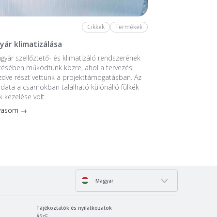
Cikkek
Termékek
yár klimatizálása
ngyár szellőztető- és klimatizáló rendszerének
tésében működtünk közre, ahol a tervezési
ezdve részt vettünk a projekttámogatásban. Az
ladata a csarnokban található különálló fülkék
k kezelése volt.
lvasom →
Magyar
Tájékoztatók és nyilatkozatok
ÁSzF