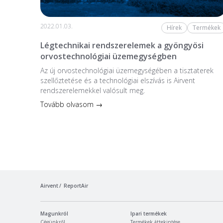
2022.01.03.
Hírek
Termékek
Légtechnikai rendszerelemek a gyöngyösi
orvostechnológiai üzemegységben
Az új orvostechnológiai üzem­egységében a tiszta­terek
szellőztetése és a technológiai elszívás is Airvent
rendszerelemekkel valósult meg.
Tovább olvasom →
Airvent
ReportAir
Magunkról
Ipari termékek
Cégünkről
Termékek áttekintése