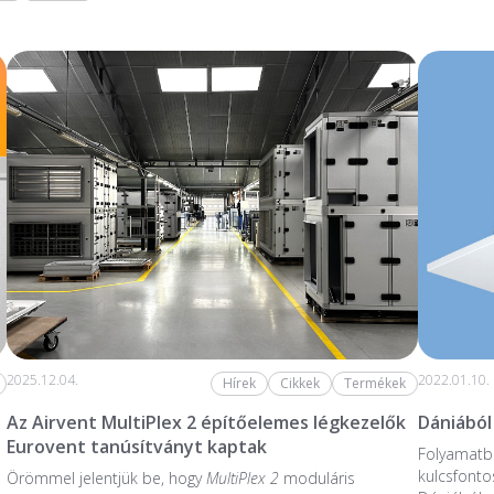
2025.12.04.
2022.01.10.
Hírek
Cikkek
Termékek
Az Airvent MultiPlex 2 építőelemes légkezelők
Dániából
Eurovent tanúsítványt kaptak
Folyamatba
kulcsfonto
Örömmel jelentjük be, hogy
MultiPlex 2
moduláris