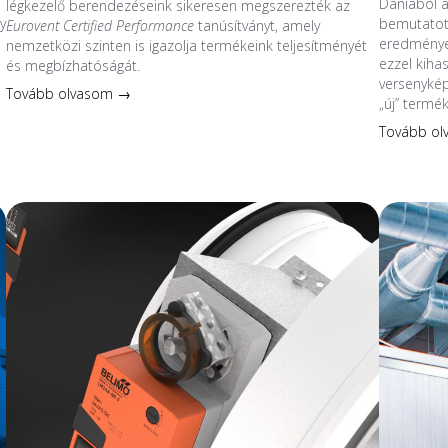
Dániából 
légkezelő berendezéseink sikeresen megszerezték az
y
bemutatott
Eurovent Certified Performance
tanúsítványt, amely
eredmények
nemzetközi szinten is igazolja termékeink teljesítményét
ezzel kiha
és megbízhatóságát.
s
versenykép
Tovább olvasom →
„új” termé
Tovább o