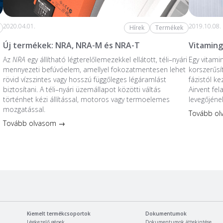
2020.04.01.
2019.10.08.
Hírek
Termékek
Új termékek: NRA, NRA-M és NRA-T
Vitaming
Az
NRA
egy állítható légterelőlemezekkel ellátott, téli–nyári
Egy vitami
mennyezeti befúvóelem, amellyel fokozatmentesen lehet
korszerűsí
rövid vízszintes vagy hosszú függőleges légáramlást
fázistól k
biztosítani. A téli–nyári üzemállapot közötti váltás
Airvent fe
történhet kézi állítással, motoros vagy termoelemes
levegőjéne
mozgatással.
Tovább o
Tovább olvasom →
Kiemelt termékcsoportok
Dokumentumok
Légkezelő gépek
Dokumentumok áttekintése