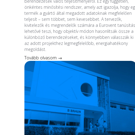
berendezések valós teljesítményéről. Ez egy független,
önkéntes minősítési rendszer, amely azt igazolja, hogy eg
termék a gyártó által megadott adatoknak megfelelően
teljesít – sem többet, sem kevesebbet. A tervezők,
kivitelezők és megrendelők számára a Eurovent tanúsítá
lehetővé teszi, hogy objektív módon hasonlítsák össze a
különböző berendezéseket, és könnyebben válasszák ki
az adott projekthez legmegfelelőbb, energiahatékony
megoldást.
Tovább olvasom →