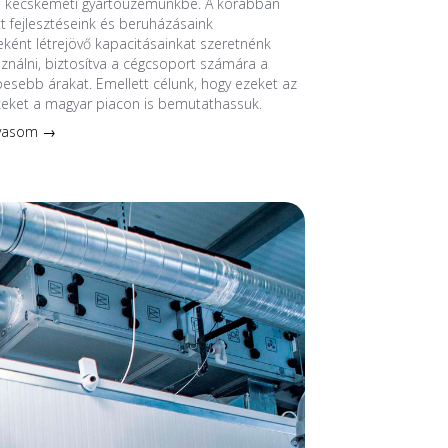
a kecskeméti gyártóüzemünkbe. A korábban
 fejlesztéseink és beruházásaink
ént létrejövő kapacitásainkat szeretnénk
sználni, biztosítva a cégcsoport számára a
esebb árakat. Emellett célunk, hogy ezeket az
keket a magyar piacon is bemutathassuk.
lvasom →