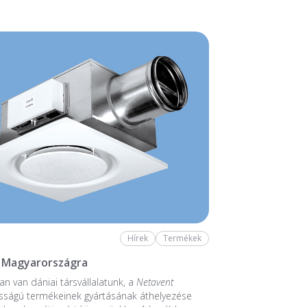
Hírek
Termékek
 Magyarországra
n van dániai társvállalatunk, a
Netavent
sságú termékeinek gyártásának áthelyezése