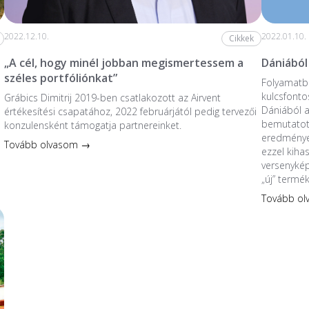
2022.12.10.
2022.01.10.
Cikkek
„A cél, hogy minél jobban megismertessem a
Dániából
széles portfóliónkat”
Folyamatba
kulcsfonto
Grábics Dimitrij 2019-ben csatlakozott az Airvent
Dániából 
értékesítési csapatához, 2022 februárjától pedig tervezői
bemutatott
konzulensként támogatja partnereinket.
eredmények
Tovább olvasom →
ezzel kiha
versenykép
„új” termé
Tovább o