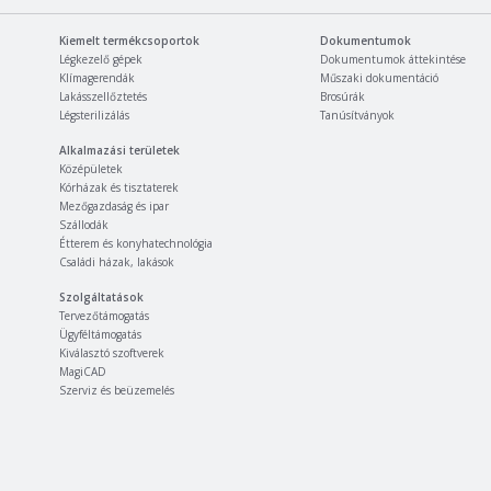
Kiemelt termékcsoportok
Dokumentumok
Légkezelő gépek
Dokumentumok áttekintése
Klímagerendák
Műszaki dokumentáció
Lakásszellőztetés
Brosúrák
Légsterilizálás
Tanúsítványok
Alkalmazási területek
Középületek
Kórházak és tisztaterek
Mezőgazdaság és ipar
Szállodák
Étterem és konyhatechnológia
Családi házak, lakások
Szolgáltatások
Tervezőtámogatás
Ügyféltámogatás
Kiválasztó szoftverek
MagiCAD
Szerviz és beüzemelés