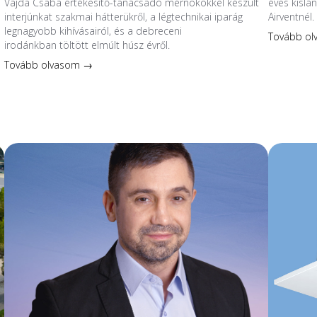
Vajda Csaba értékesítő-tanácsadó mérnökökkel készült
éves kislá
interjúnkat szakmai hátterükről, a légtechnikai iparág
Airventnél.
legnagyobb kihívásairól, és a debreceni
Tovább o
irodánkban töltött elmúlt húsz évről.
Tovább olvasom →