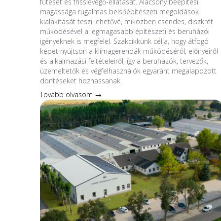
fűtését és frisslevegő-ellátását. Alacsony beépítési
magassága rugalmas belsőépítészeti megoldások
kialakítását teszi lehetővé, miközben csendes, diszkrét
működésével a legmagasabb építészeti és beruházói
igényeknek is megfelel. Szakcikkünk célja, hogy átfogó
képet nyújtson a klímagerendák működéséről, előnyeiről
és alkalmazási feltételeiről, így a beruházók, tervezők,
üzemeltetők és végfelhasználók egyaránt megalapozott
döntéseket hozhassanak.
Tovább olvasom →