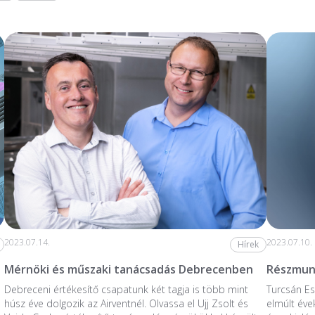
2023.07.14.
2023.07.10.
Hírek
Mérnöki és műszaki tanácsadás Debrecenben
Részmunk
Debreceni értékesítő csapatunk két tagja is több mint
Turcsán Es
húsz éve dolgozik az Airventnél. Olvassa el Ujj Zsolt és
elmúlt éve