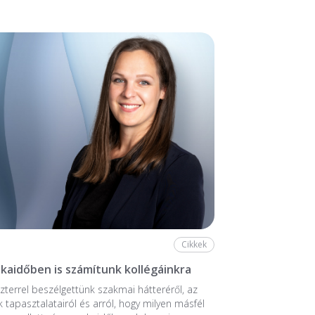
Cikkek
aidőben is számítunk kollégáinkra
zterrel beszélgettünk szakmai hátteréről, az
k tapasztalatairól és arról, hogy milyen másfél