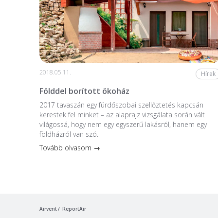
2018.05.11.
Hírek
Földdel borított ökoház
2017 tavaszán egy fürdőszobai szellőztetés kapcsán
kerestek fel minket – az alaprajz vizsgálata során vált
világossá, hogy nem egy egyszerű lakásról, hanem egy
földházról van szó.
Tovább olvasom →
Airvent
ReportAir