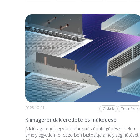
2025.10.31.
Cikkek
Termékek
Klímagerendák eredete és működése
A klímagerenda egy többfunkciós épületgépészeti elem,
amely egyetlen rendszerben biztosítja a helyiség hűtését,