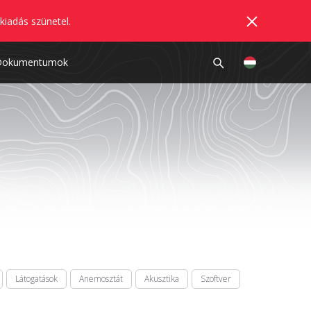
kiadás szünetel.
Dokumentumok
Látogatások
Anemosztát
Akusztika
Szoftver