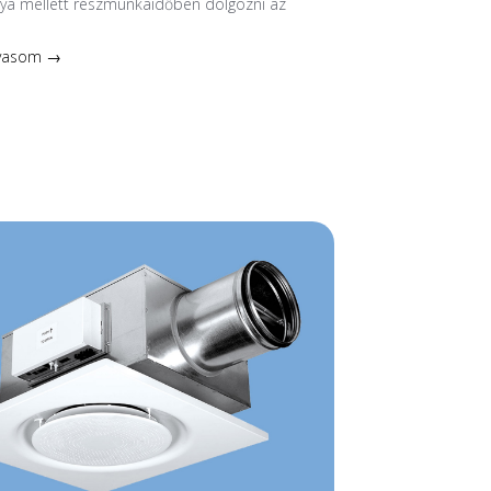
nya mellett részmunkaidőben dolgozni az
lvasom →