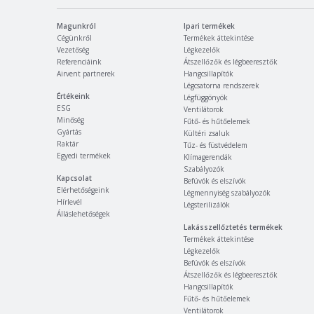
Magunkról
Ipari termékek
Cégünkről
Termékek áttekintése
Vezetőség
Légkezelők
Referenciáink
Átszellőzők és légbeeresztők
Airvent partnerek
Hangcsillapítók
Légcsatorna rendszerek
Értékeink
Légfüggönyök
ESG
Ventilátorok
Minőség
Fűtő- és hűtőelemek
Gyártás
Kültéri zsaluk
Raktár
Tűz- és füstvédelem
Egyedi termékek
Klímagerendák
Szabályozók
Kapcsolat
Befúvók és elszívók
Elérhetőségeink
Légmennyiség szabályozók
Hírlevél
Légsterilizálók
Álláslehetőségek
Lakásszellőztetés termékek
Termékek áttekintése
Légkezelők
Befúvók és elszívók
Átszellőzők és légbeeresztők
Hangcsillapítók
Fűtő- és hűtőelemek
Ventilátorok