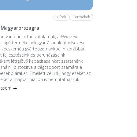
Hírek
Termékek
 Magyarországra
n van dániai társvállalatunk, a
Netavent
sságú termékeinek gyártásának áthelyezése
a kecskeméti gyártóüzemünkbe. A korábban
 fejlesztéseink és beruházásaink
ént létrejövő kapacitásainkat szeretnénk
sználni, biztosítva a cégcsoport számára a
esebb árakat. Emellett célunk, hogy ezeket az
keket a magyar piacon is bemutathassuk.
lvasom →