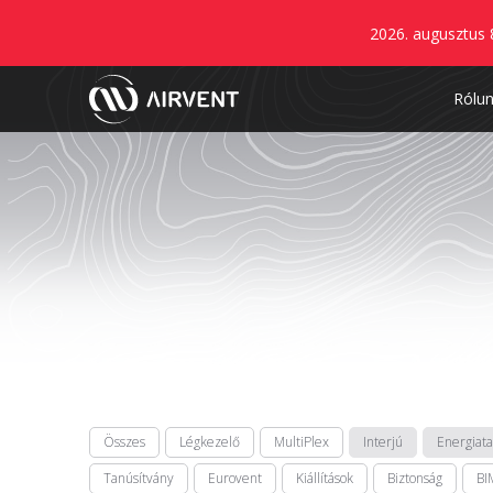
2026. augusztus 
Rólu
Összes
Légkezelő
MultiPlex
Interjú
Energiat
Tanúsítvány
Eurovent
Kiállítások
Biztonság
BI